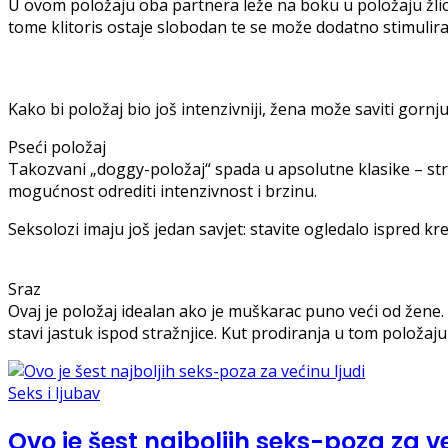
U ovom položaju oba partnera leže na boku u položaju žlice 
tome klitoris ostaje slobodan te se može dodatno stimulirat
Kako bi položaj bio još intenzivniji, žena može saviti gornju
Pseći položaj
Takozvani „doggy-položaj“ spada u apsolutne klasike – str
mogućnost odrediti intenzivnost i brzinu.
Seksolozi imaju još jedan savjet: stavite ogledalo ispred krev
Sraz
Ovaj je položaj idealan ako je muškarac puno veći od žene. 
stavi jastuk ispod stražnjice. Kut prodiranja u tom položaj
Seks i ljubav
Ovo je šest najboljih seks-poza za ve