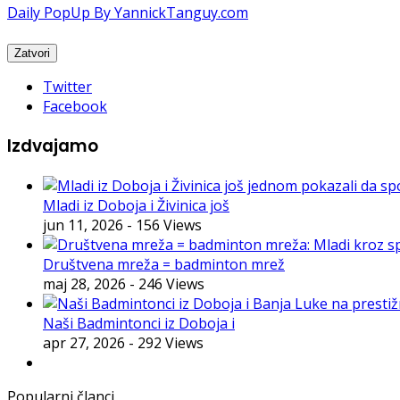
Daily PopUp By YannickTanguy.com
Twitter
Facebook
Izdvajamo
Mladi iz Doboja i Živinica još
jun 11, 2026
- 156 Views
Društvena mreža = badminton mrež
maj 28, 2026
- 246 Views
Naši Badmintonci iz Doboja i
apr 27, 2026
- 292 Views
Popularni članci