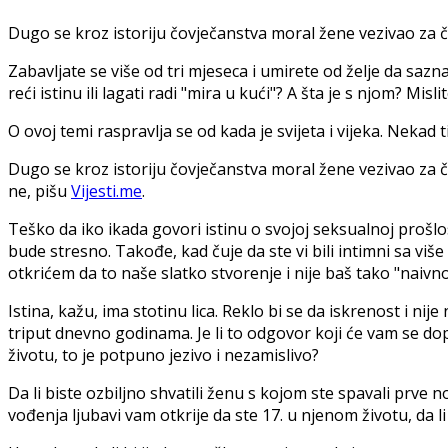
Dugo se kroz istoriju čovječanstva moral žene vezivao za če
Zabavljate se više od tri mjeseca i umirete od želje da sazn
reći istinu ili lagati radi "mira u kući"? A šta je s njom? Mislit
O ovoj temi raspravlja se od kada je svijeta i vijeka. Nekad 
Dugo se kroz istoriju čovječanstva moral žene vezivao za če
ne, pišu
Vijesti.me
.
Teško da iko ikada govori istinu o svojoj seksualnoj prošlos
bude stresno. Takođe, kad čuje da ste vi bili intimni sa viš
otkrićem da to naše slatko stvorenje i nije baš tako "naivno
Istina, kažu, ima stotinu lica. Reklo bi se da iskrenost i nij
triput dnevno godinama. Je li to odgovor koji će vam se do
životu, to je potpuno jezivo i nezamislivo?
Da li biste ozbiljno shvatili ženu s kojom ste spavali prve n
vođenja ljubavi vam otkrije da ste 17. u njenom životu, da li b