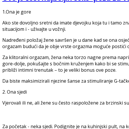
1.Ona je gore
Ako ste dovoljno sretni da imate djevojku koja tu i tamo 
situacijom i - uživajte u vožnji.
Nadređeni položaj žene savršen je u dane kad se ona osjeća 
orgazam budući da je obje vrste orgazma moguće postići 
Za klitoralni orgazam, žena neka torzo nagne prema naprije
gore-dolje, pokušajte s bočnim kruženjem kako bi se stimulir
približi intimni trenutak – to je veliki bonus ove poze.
Da biste maksimizirali njezine šanse za stimuliranje G-tačk
2. Ona sjedi
Vjerovali ili ne, ali žene su često raspoložene za brzinski 
Za početak - neka sjedi. Podignite je na kuhinjski pult, na 