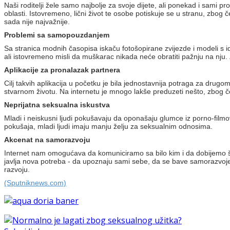
Naši roditelji žele samo najbolje za svoje dijete, ali ponekad i sami
oblasti. Istovremeno, lični život te osobe potiskuje se u stranu, zbog če
sada nije najvažnije.
Problemi sa samopouzdanjem
Sa stranica modnih časopisa iskaču fotošopirane zvijezde i modeli s 
ali istovremeno misli da muškarac nikada neće obratiti pažnju na nju
Aplikacije za pronalazak partnera
Cilj takvih aplikacija u početku je bila jednostavnija potraga za drugo
stvarnom životu. Na internetu je mnogo lakše preduzeti nešto, zbog če
Neprijatna seksualna iskustva
Mladi i neiskusni ljudi pokušavaju da oponašaju glumce iz porno-filmo
pokušaja, mladi ljudi imaju manju želju za seksualnim odnosima.
Akcenat na samorazvoju
Internet nam omogućava da komuniciramo sa bilo kim i da dobijemo šta 
javlja nova potreba - da upoznaju sami sebe, da se bave samorazvoje
razvoju.
(Sputniknews.com)