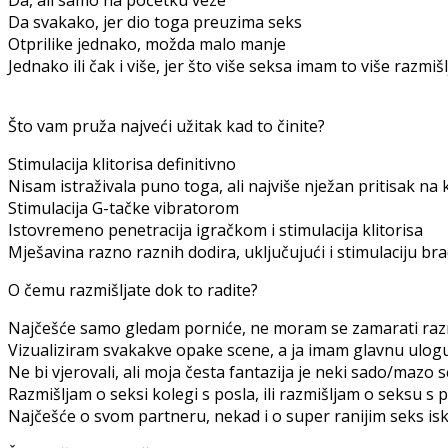
Da, ali samo na početku veze
Da svakako, jer dio toga preuzima seks
Otprilike jednako, možda malo manje
Jednako ili čak i više, jer što više seksa imam to više razmi
Što vam pruža najveći užitak kad to činite?
Stimulacija klitorisa definitivno
Nisam istraživala puno toga, ali najviše nježan pritisak na k
Stimulacija G-tačke vibratorom
Istovremeno penetracija igračkom i stimulacija klitorisa
Mješavina razno raznih dodira, uključujući i stimulaciju br
O čemu razmišljate dok to radite?
Najčešće samo gledam porniće, ne moram se zamarati raz
Vizualiziram svakakve opake scene, a ja imam glavnu ulogu.
Ne bi vjerovali, ali moja česta fantazija je neki sado/mazo sc
Razmišljam o seksi kolegi s posla, ili razmišljam o seksu 
Najčešće o svom partneru, nekad i o super ranijim seks is