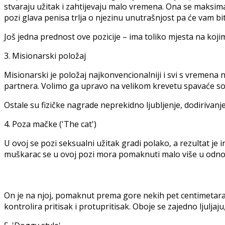
stvaraju užitak i zahtijevaju malo vremena. Ona se maksimal
pozi glava penisa trlja o njezinu unutrašnjost pa će vam bi
Još jedna prednost ove pozicije – ima toliko mjesta na koji
3. Misionarski položaj
Misionarski je položaj najkonvencionalniji i svi s vremena
partnera. Volimo ga upravo na velikom krevetu spavaće s
Ostale su fizičke nagrade neprekidno ljubljenje, dodirivanje i
4. Poza mačke ('The cat')
U ovoj se pozi seksualni užitak gradi polako, a rezultat je 
muškarac se u ovoj pozi mora pomaknuti malo više u odnos
On je na njoj, pomaknut prema gore nekih pet centimetara
kontrolira pritisak i protupritisak. Oboje se zajedno ljuljaj