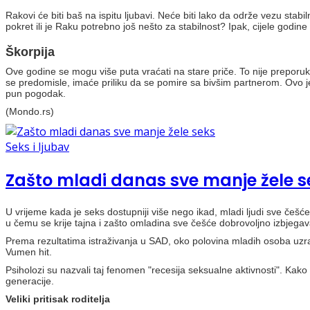
Rakovi će biti baš na ispitu ljubavi. Neće biti lako da održe vezu stabil
pokret ili je Raku potrebno još nešto za stabilnost? Ipak, cijele god
Škorpija
Ove godine se mogu više puta vraćati na stare priče. To nije preporuk
se predomisle, imaće priliku da se pomire sa bivšim partnerom. Ovo je 
pun pogodak.
(Mondo.rs)
Seks i ljubav
Zašto mladi danas sve manje žele s
U vrijeme kada je seks dostupniji više nego ikad, mladi ljudi sve češ
u čemu se krije tajna i zašto omladina sve češće dobrovoljno izbjeg
Prema rezultatima istraživanja u SAD, oko polovina mladih osoba uzrast
Vumen hit.
Psiholozi su nazvali taj fenomen "recesija seksualne aktivnosti". Kak
generacije.
Veliki pritisak roditelja