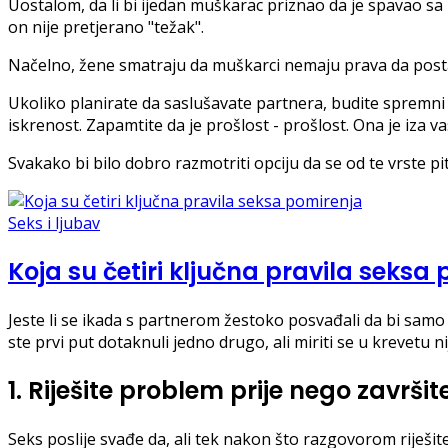
Uostalom, da li bi ijedan muškarac priznao da je spavao sa 20
on nije pretjerano "težak".
Načelno, žene smatraju da muškarci nemaju prava da postav
Ukoliko planirate da saslušavate partnera, budite spremni z
iskrenost. Zapamtite da je prošlost - prošlost. Ona je iza va
Svakako bi bilo dobro razmotriti opciju da se od te vrste pit
Seks i ljubav
Koja su četiri ključna pravila seksa
Jeste li se ikada s partnerom žestoko posvađali da bi samo 
ste prvi put dotaknuli jedno drugo, ali miriti se u krevetu 
1. Riješite problem prije nego završit
Seks poslije svađe da, ali tek nakon što razgovorom riješi