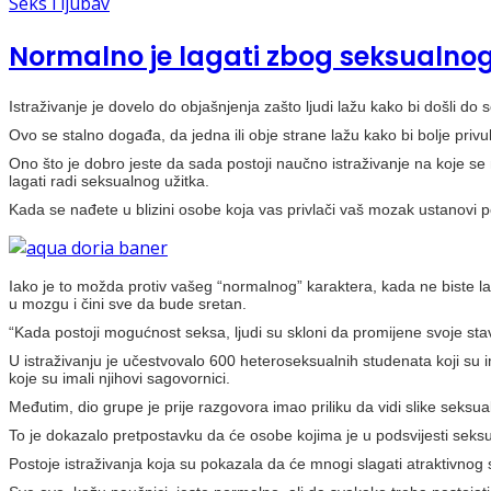
Seks i ljubav
Normalno je lagati zbog seksualnog
Istraživanje je dovelo do objašnjenja zašto ljudi lažu kako bi došli do 
Ovo se stalno događa, da jedna ili obje strane lažu kako bi bolje privukl
Ono što je dobro jeste da sada postoji naučno istraživanje na koje s
lagati radi seksualnog užitka.
Kada se nađete u blizini osobe koja vas privlači vaš mozak ustanovi pot
Iako je to možda protiv vašeg “normalnog” karaktera, kada ne biste lagal
u mozgu i čini sve da bude sretan.
“Kada postoji mogućnost seksa, ljudi su skloni da promijene svoje stav
U istraživanju je učestvovalo 600 heteroseksualnih studenata koji su im
koje su imali njihovi sagovornici.
Međutim, dio grupe je prije razgovora imao priliku da vidi slike seksu
To je dokazalo pretpostavku da će osobe kojima je u podsvijesti seksualn
Postoje istraživanja koja su pokazala da će mnogi slagati atraktivnog