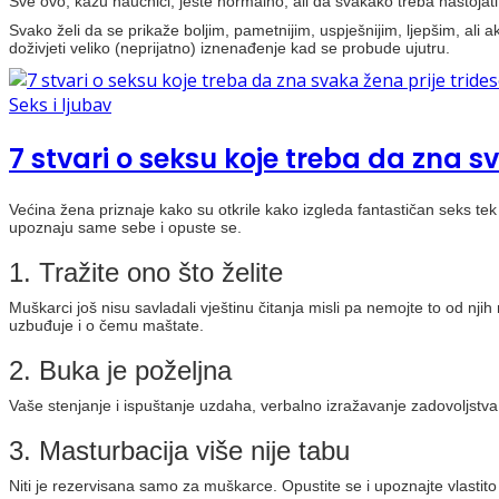
Sve ovo, kažu naučnici, jeste normalno, ali da svakako treba nastojat
Svako želi da se prikaže boljim, pametnijim, uspješnijim, ljepšim, ali
doživjeti veliko (neprijatno) iznenađenje kad se probude ujutru.
Seks i ljubav
7 stvari o seksu koje treba da zna s
Većina žena priznaje kako su otkrile kako izgleda fantastičan seks te
upoznaju same sebe i opuste se.
1. Tražite ono što želite
Muškarci još nisu savladali vještinu čitanja misli pa nemojte to od nji
uzbuđuje i o čemu maštate.
2. Buka je poželjna
Vaše stenjanje i ispuštanje uzdaha, verbalno izražavanje zadovoljstva,
3. Masturbacija više nije tabu
Niti je rezervisana samo za muškarce. Opustite se i upoznajte vlastito 