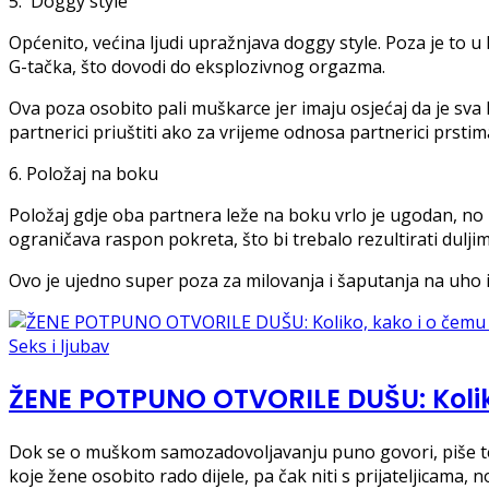
5. 'Doggy style'
Općenito, većina ljudi upražnjava doggy style. Poza je to u 
G-tačka, što dovodi do eksplozivnog orgazma.
Ova poza osobito pali muškarce jer imaju osjećaj da je sva
partnerici priuštiti ako za vrijeme odnosa partnerici prstima
6. Položaj na boku
Položaj gdje oba partnera leže na boku vrlo je ugodan, no 
ograničava raspon pokreta, što bi trebalo rezultirati duljim
Ovo je ujedno super poza za milovanja i šaputanja na uho i
Seks i ljubav
ŽENE POTPUNO OTVORILE DUŠU: Koliko
Dok se o muškom samozadovoljavanju puno govori, piše te j
koje žene osobito rado dijele, pa čak niti s prijateljicama, 