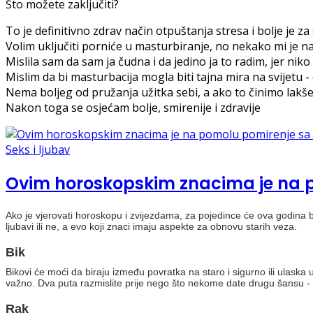
Što možete zaključiti?
To je definitivno zdrav način otpuštanja stresa i bolje je za
Volim uključiti porniće u masturbiranje, no nekako mi je naj
Mislila sam da sam ja čudna i da jedino ja to radim, jer ni
Mislim da bi masturbacija mogla biti tajna mira na svijetu -
Nema boljeg od pružanja užitka sebi, a ako to činimo lakše 
Nakon toga se osjećam bolje, smirenije i zdravije
Seks i ljubav
Ovim horoskopskim znacima je na p
Ako je vjerovati horoskopu i zvijezdama, za pojedince će ova godina biti
ljubavi ili ne, a evo koji znaci imaju aspekte za obnovu starih veza.
Bik
Bikovi će moći da biraju između povratka na staro i sigurno ili ulaska u
važno. Dva puta razmislite prije nego što nekome date drugu šansu - z
Rak