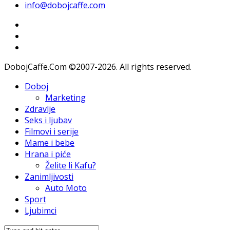
info@dobojcaffe.com
DobojCaffe.Com ©2007-2026. All rights reserved.
Doboj
Marketing
Zdravlje
Seks i ljubav
Filmovi i serije
Mame i bebe
Hrana i piće
Želite li Kafu?
Zanimljivosti
Auto Moto
Sport
Ljubimci