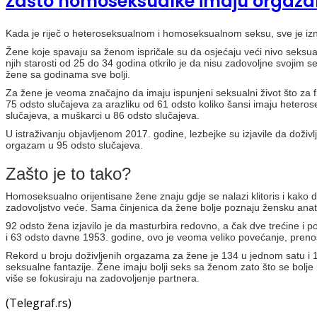
Zašto homoseksualke imaju orgaza
Kada je riječ o heteroseksualnom i homoseksualnom seksu, sve je iznen
Žene koje spavaju sa ženom ispričale su da osjećaju veći nivo seksua
njih starosti od 25 do 34 godina otkrilo je da nisu zadovoljne svojim
žene sa godinama sve bolji.
Za žene je veoma značajno da imaju ispunjeni seksualni život što za f
75 odsto slučajeva za arazliku od 61 odsto koliko šansi imaju heteros
slučajeva, a muškarci u 86 odsto slučajeva.
U istraživanju objavljenom 2017. godine, lezbejke su izjavile da doži
orgazam u 95 odsto slučajeva.
Zašto je to tako?
Homoseksualno orijentisane žene znaju gdje se nalazi klitoris i kako d
zadovoljstvo veće. Sama činjenica da žene bolje poznaju žensku ana
92 odsto žena izjavilo je da masturbira redovno, a čak dve trećine i p
i 63 odsto davne 1953. godine, ovo je veoma veliko povećanje, prenosi
Rekord u broju doživljenih orgazama za žene je 134 u jednom satu i 16
seksualne fantazije. Žene imaju bolji seks sa ženom zato što se bolje ra
više se fokusiraju na zadovoljenje partnera.
(Telegraf.rs)