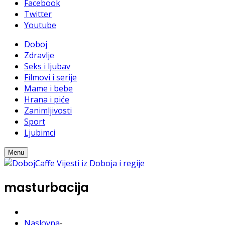
Facebook
Twitter
Youtube
Doboj
Zdravlje
Seks i ljubav
Filmovi i serije
Mame i bebe
Hrana i piće
Zanimljivosti
Sport
Ljubimci
Menu
masturbacija
Naslovna
-