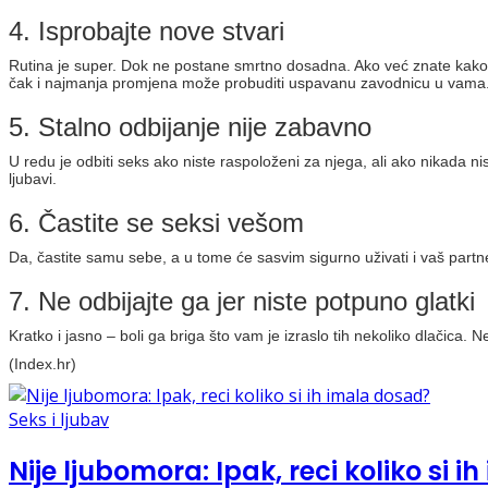
4. Isprobajte nove stvari
Rutina je super. Dok ne postane smrtno dosadna. Ako već znate kako će
čak i najmanja promjena može probuditi uspavanu zavodnicu u vama
5. Stalno odbijanje nije zabavno
U redu je odbiti seks ako niste raspoloženi za njega, ali ako nikada ni
ljubavi.
6. Častite se seksi vešom
Da, častite samu sebe, a u tome će sasvim sigurno uživati i vaš partn
7. Ne odbijajte ga jer niste potpuno glatki
Kratko i jasno – boli ga briga što vam je izraslo tih nekoliko dlačica.
(Index.hr)
Seks i ljubav
Nije ljubomora: Ipak, reci koliko si 