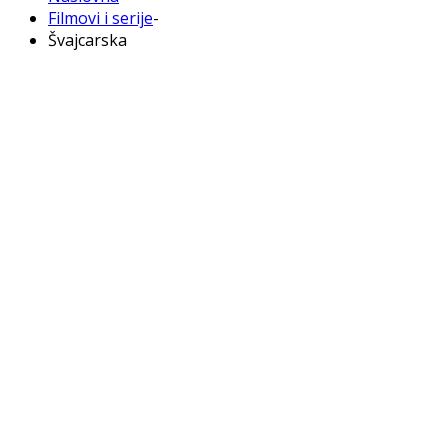
Filmovi i serije
-
Švajcarska