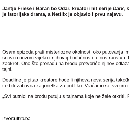
Jantje Friese i Baran bo Odar, kreatori hit serije
Dark
, 
je istorijska drama, a Netflix je objavio i prvu najavu.
Osam epizoda prati misteriozne okolnosti oko putovanja imig
snovi o novom vijeku i njihovoj budućnosti u inostranstvu. 
zaokret. Ono što pronađu na brodu pretvoriće njihov odla
tajni.
Deadline je pitao kreatore hoće li njihova nova serija takođe
će biti zabavna zagonetka za publiku. Vraćamo se svojim m
„Svi putnici na brodu putuju s tajnama koje ne žele otkriti.
izvor:ultra.ba