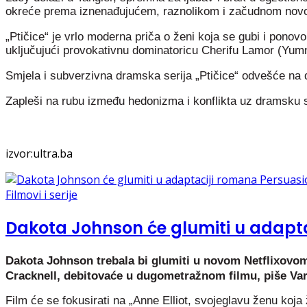
okreće prema iznenađujućem, raznolikom i začudnom novom
„Ptičice“ je vrlo moderna priča o ženi koja se gubi i ponovo
uključujući provokativnu dominatoricu Cherifu Lamor (Yu
Smjela i subverzivna dramska serija „Ptičice“ odvešće na du
Zapleši na rubu između hedonizma i konflikta uz dramsku s
izvor:ultra.ba
Filmovi i serije
Dakota Johnson će glumiti u adapt
Dakota Johnson trebala bi glumiti u novom Netflixovo
Cracknell, debitovaće u dugometražnom filmu, piše Vari
Film će se fokusirati na „Anne Elliot, svojeglavu ženu ko