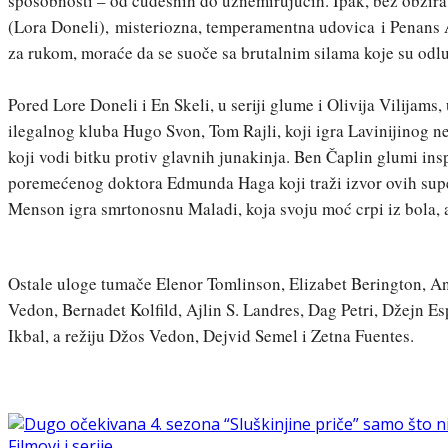
sposobnosti – od čudesnih do uznemirujućih. Ipak, bez obzira n
(Lora Doneli), misteriozna, temperamentna udovica i Penans Ad
za rukom, moraće da se suoče sa brutalnim silama koje su odlu
Pored Lore Doneli i En Skeli, u seriji glume i Olivija Vilijam
ilegalnog kluba Hugo Svon, Tom Rajli, koji igra Lavinijinog 
koji vodi bitku protiv glavnih junakinja. Ben Čaplin glumi ins
poremećenog doktora Edmunda Haga koji traži izvor ovih super
Menson igra smrtonosnu Maladi, koja svoju moć crpi iz bola, a 
Ostale uloge tumače Elenor Tomlinson, Elizabet Berington, Ana
Vedon, Bernadet Kolfild, Ajlin S. Landres, Dag Petri, Džejn 
Ikbal, a režiju Džos Vedon, Dejvid Semel i Zetna Fuentes.
Filmovi i serije