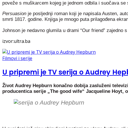
poveže s muškarcem kojeg je jednom odbila i suočava se
Persuasion
je posljednji roman koji je napisala Austen, aut
smrti 1817. godine. Knjiga je mnogo puta prilagođena ekran
Johnson je nedavno glumila u drami “Our friend” zajedno
izvor:ultra.ba
Filmovi i serije
U pripremi je TV serija o Audrey He
Život Audrey Hepburn konačno dobija zasluženi televizij
producentica serije „The good wife“ Jacqueline Hoyt, ob