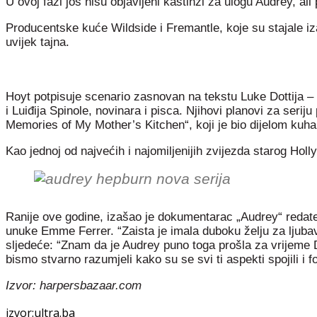
U ovoj fazi još nisu objavljeni kastinzi za ulogu Audrey, al
Producentske kuće Wildside i Fremantle, koje su stajale iza 
uvijek tajna.
Hoyt potpisuje scenario zasnovan na tekstu Luke Dottija –
i Luiđija Spinole, novinara i pisca. Njihovi planovi za seri
Memories of My Mother’s Kitchen“, koji je bio dijelom kuhar 
Kao jednoj od najvećih i najomiljenijih zvijezda starog Ho
Ranije ove godine, izašao je dokumentarac „Audrey“ redatel
unuke Emme Ferrer. “Zaista je imala duboku želju za ljubavl
sljedeće: “Znam da je Audrey puno toga prošla za vrijeme Dr
bismo stvarno razumjeli kako su se svi ti aspekti spojili i fo
Izvor: harpersbazaar.com
izvor:ultra.ba