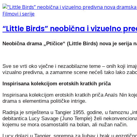
Filmovi i serije
“Little Birds” neobična i vizuelno p
Neobična drama „Ptičice“ (Little Birds) nova je serija 
Sve se vrti oko vječne i nezaobilazne teme – onih koji imaj
vizualno predivna, a zamamne scene nećeš tako lako zabor
Inspirisana kolekcijom erotskih kratkih priča
Inspirisana kolekcijom erotskih kratkih priča Anaïs Nin koj
drama s elementima političke intrige.
Radnja je smještena u Tangier 1955. godine, u famoznu „int
debitantica Lucy Savage (Juno Temple) želi nekonvencionala
kojemu se mora osamostaliti na bolan, ali nužan način.
Lucy dolazi u Tangier, spremna za ljubav i brak u egzotič