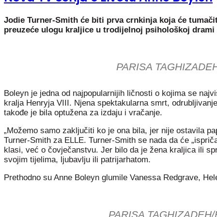
Jodie Turner-Smith će biti prva crnkinja koja će tumač
preuzeće ulogu kraljice u trodijelnoj psihološkoj drami
PARISA TAGHIZADE
Boleyn je jedna od najpopularnijih ličnosti o kojima se najvi
kralja Henryja VIII. Njena spektakularna smrt, odrubljiva
takođe je bila optužena za izdaju i vračanje.
„Možemo samo zaključiti ko je ona bila, jer nije ostavila pa
Turner-Smith za ELLE. Turner-Smith se nada da će „ispričati
klasi, već o čovječanstvu. Jer bilo da je žena kraljica ili 
svojim tijelima, ljubavlju ili patrijarhatom.
Prethodno su Anne Boleyn glumile Vanessa Redgrave, Helen
PARISA TAGHIZADEH