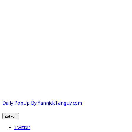
Daily PopUp By YannickTanguy.com
Twitter