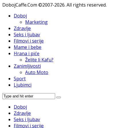
DobojCaffe.Com ©2007-2026. All rights reserved.
Doboj
Marketing
Zdravlje
Seks i ljubav
Filmovi i serije
Mame i bebe
Hrana i piće
Želite li Kafu?
Zanimljivosti
Auto Moto
Sport
Ljubimci
Doboj
Zdravlje
Seks i ljubav
Filmovi i serije