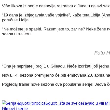
Više likova iz serije nastavlja raspravu o June u najavi sez
“19 dana je izbjegavala vaše vojnike”, kaže teta Lidija (Ann
poručuje Lidija.
“Ne možete je spasiti. Razumijete to, zar ne? Neke žene n
scena u traileru.
Foto H
“Ona je neprijatelj broj 1 u Gileadu. Neće izdržati još jedn
Nova, 4. sezona premijerno će biti emitovana 28. aprila na
Pogledaj trailer nove sezone ove popularne serije! Jedva
Filmovi i serije