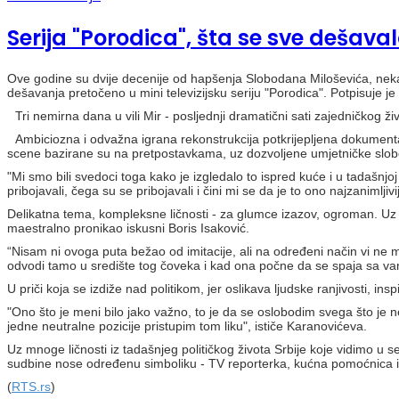
Serija "Porodica", šta se sve dešavalo
Ove godine su dvije decenije od hapšenja Slobodana Miloševića, neka
dešavanja pretočeno u mini televizijsku seriju "Porodica". Potpisuje je
Tri nemirna dana u vili Mir - posljednji dramatični sati zajedničkog ži
Ambiciozna i odvažna igrana rekonstrukcija potkrijepljena dokumenta
scene bazirane su na pretpostavkama, uz dozvoljene umjetničke slo
"Mi smo bili svedoci toga kako je izgledalo to ispred kuće i u tadašnjoj v
pribojavali, čega su se pribojavali i čini mi se da je to ono najzanimljivi
Delikatna tema, kompleksne ličnosti - za glumce izazov, ogroman. Uz boj
maestralno pronikao iskusni Boris Isaković.
“Nisam ni ovoga puta bežao od imitacije, ali na određeni način vi ne m
odvodi tamo u središte tog čoveka i kad ona počne da se spaja sa va
U priči koja se izdiže nad politikom, jer oslikava ljudske ranjivosti, in
"Ono što je meni bilo jako važno, to je da se oslobodim svega što je 
jedne neutralne pozicije pristupim tom liku", ističe Karanovićeva.
Uz mnoge ličnosti iz tadašnjeg političkog života Srbije koje vidimo u se
sudbine nose određenu simboliku - TV reporterka, kućna pomoćnica i
(
RTS.rs
)