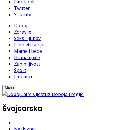
Facebook
Twitter
Youtube
Doboj
Zdravlje
Seks i ljubav
Filmovi i serije
Mame i bebe
Hrana i piće
Zanimljivosti
Sport
Ljubimci
Menu
Švajcarska
Naslovna
-