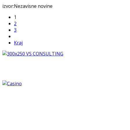
izvor:Nezavisne novine
1
2
3
Kraj