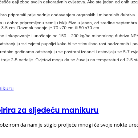
jčešće gaji zbog svojih dekorativnih cvijetova. Ako ste jedan od onih uzg
obro pripremiti prije sadnje dodavanjem organskih i mineralnih đubriva.
a u dobro pripremljenu zemlju isključivo u jesen, od sredine septembr
od 3-5 cm. Razmak sadnje je 70 x70 cm ili 50 x70 cm.
ao i okopavanje i unošenje od 150 – 200 kg/ha mineralnog đubriva NPK 
dstranjuju svi cvjetni pupoljci kako bi se stimulisao rast nadzemnih i 
narednim godinama odstranjuju se postrani izdanci i ostavljaju se 5-7 cvjet
e traje 2-5 nedelje. Cvjetovi mogu da se čuvaju na temperaturi od 2-5 st
pirira za sljedeću manikuru
 obzirom da nam je stiglo proljeće mnogi će svoje nokte ured