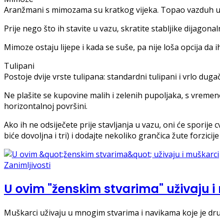
Aranžmani s mimozama su kratkog vijeka. Topao vazduh u d
Prije nego što ih stavite u vazu, skratite stabljike dijagon
Mimoze ostaju lijepe i kada se suše, pa nije loša opcija da i
Tulipani
Postoje dvije vrste tulipana: standardni tulipani i vrlo dug
Ne plašite se kupovine malih i zelenih pupoljaka, s vremenom
horizontalnoj površini.
Ako ih ne odsiječete prije stavljanja u vazu, oni će sporije
biće dovoljna i tri) i dodajte nekoliko grančica žute forzicij
Zanimljivosti
U ovim "ženskim stvarima" uživaju i
Muškarci uživaju u mnogim stvarima i navikama koje je druš