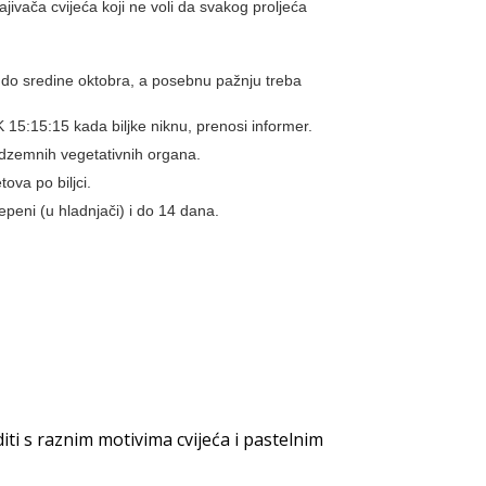
ajivača cvijeća koji ne voli da svakog proljeća
a do sredine oktobra, a posebnu pažnju treba
15:15:15 kada biljke niknu, prenosi informer.
podzemnih vegetativnih organa.
ova po biljci.
epeni (u hladnjači) i do 14 dana.
iti s raznim motivima cvijeća i pastelnim