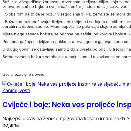
Božur je višegodišnja žbunasta, drvenasta i zeljasta biljka, koja se na
iznova presađuje biljke u svojoj bašti božur je idealno cvijeće za vas.
S obzirom na to da je božur višegodišnja biljka, zemljište se mora d
Božuri se razmnožavaju dijeljenjem korijena i sadnjom mladih reznic
obratiti na dubinu sadnje. Mladi pupoljci se pokrivaju slojem zemlje 
Mjere njege zasada božura se odnose na zaštitu od korova i bolesti k
Posebna pažnja se biljkama poklanja u prvoj godini gajenja, kada se o
U drugoj godini se ostavljaju samo 1 do 2 cvijeta po biljci. U trećoj i 
Berba cvjetova božura se obavlja u maju i junu, i u zavisnosti od sort
izvor:nezavisne novine
Zanimljivosti
Cvijeće i boje: Neka vas proljeće ins
Najljepši ukras na ženi su njegovana kosa i uredni nokti. S
bojama.