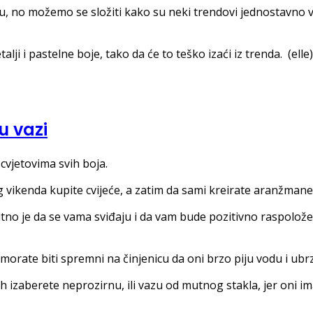
 no možemo se složiti kako su neki trendovi jednostavno vječ
alji i pastelne boje, tako da će to teško izaći iz trenda. (elle)
u vazi
 cvjetovima svih boja.
g vikenda kupite cvijeće, a zatim da sami kreirate aranžmane
bitno je da se vama sviđaju i da vam bude pozitivno raspolože
azi morate biti spremni na činjenicu da oni brzo piju vodu i ubr
jih izaberete neprozirnu, ili vazu od mutnog stakla, jer oni 