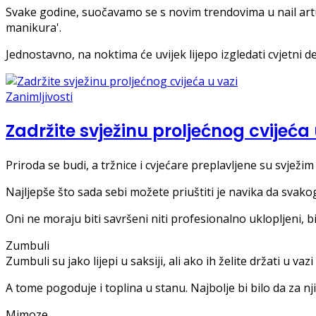
Svake godine, suočavamo se s novim trendovima u nail artu,
manikura'.
Jednostavno, na noktima će uvijek lijepo izgledati cvjetni det
Zanimljivosti
Zadržite svježinu proljećnog cvijeća 
Priroda se budi, a tržnice i cvjećare preplavljene su svježim
Najljepše što sada sebi možete priuštiti je navika da svako
Oni ne moraju biti savršeni niti profesionalno uklopljeni, 
Zumbuli
Zumbuli su jako lijepi u saksiji, ali ako ih želite držati u v
A tome pogoduje i toplina u stanu. Najbolje bi bilo da za n
Mimoze