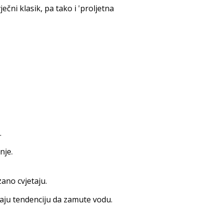
ni klasik, pa tako i 'proljetna
.
nje.
zano cvjetaju.
imaju tendenciju da zamute vodu.