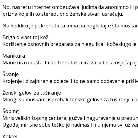
No, nasreću internet omogućava ljudima da anonimno ili po
prizna koje ih to stereotipno ženske stvari usrećuju.
Na Redditu je pokrenuta ta tema pa pogledajte šta muškarc
Briga o vlastitoj koži
Korištenje osnovnih preparata za njegu lica i kože dugo je b
Manikura
Manikura opušta. Imati trenutak mira za sebe, a osjećaj n
Šivanje
Krojenje i dizajniranje odjeće. I to ne samo dodavanje pri
Ženski gelovi za tuširanje
Mnogi su muškarci isprobali ženske gelove za tuširanje i od
Šoping
Miris velikih šoping centara, gužva i naguravanje u prepun
Ugođaj mirisne sobe teško je nadmašiti i u njemu svi uživa
Kokteli