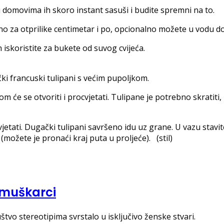
omovima ih skoro instant sasuši i budite spremni na to.
alno za otprilike centimetar i po, opcionalno možete u vodu do
h iskoristite za bukete od suvog cvijeća.
ački francuski tulipani s većim pupoljkom.
 će se otvoriti i procvjetati. Tulipane je potrebno skratiti,
 cvjetati. Dugački tulipani savršeno idu uz grane. U vazu stav
e (možete je pronaći kraj puta u proljeće). (stil)
 muškarci
tvo stereotipima svrstalo u isključivo ženske stvari.