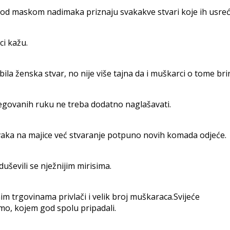
d maskom nadimaka priznaju svakakve stvari koje ih usrećuj
i kažu.
ila ženska stvar, no nije više tajna da i muškarci o tome bri
jegovanih ruku ne treba dodatno naglašavati.
šivaka na majice već stvaranje potpuno novih komada odjeće.
uševili se nježnijim mirisima.
im trgovinama privlači i velik broj muškaraca.Svijeće
mo, kojem god spolu pripadali.