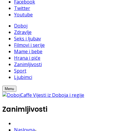
Facebook
Twitter
Youtube
Doboj
Zdravlje
Seks i ljubav
Filmovi i serije
Mame i bebe
Hrana i piće
Zanimljivosti
Sport
Ljubimci
Menu
Zanimljivosti
Naslovna
-