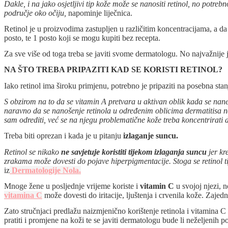
Dakle, i na jako osjetljivi tip kože može se nanositi retinol, no potre
područje oko očiju,
napominje liječnica.
Retinol je u proizvodima zastupljen u različitim koncentracijama, a da
posto, te 1 posto koji se mogu kupiti bez recepta.
Za sve više od toga treba se javiti svome dermatologu. No najvažnije 
NA ŠTO TREBA PRIPAZITI KAD SE KORISTI RETINOL?
Iako retinol ima široku primjenu, potrebno je pripaziti na posebna stan
S obzirom na to da se vitamin A pretvara u aktivan oblik kada se nanes
naravno da se nanošenje retinola u određenim oblicima dermatitisa ne 
sam odrediti, već se na njegu problematične kože treba koncentrirati d
Treba biti oprezan i kada je u pitanju
izlaganje suncu.
Retinol se nikako
ne savjetuje koristiti tijekom izlaganja suncu
jer kr
zrakama može dovesti do pojave hiperpigmentacije. Stoga se retinol tij
iz
Dermatologije Nola.
Mnoge žene u posljednje vrijeme koriste i
vitamin C
u svojoj njezi, n
vitamina C
može dovesti do iritacije, ljuštenja i crvenila kože. Zajed
Zato stručnjaci predlažu naizmjenično korištenje retinola i vitamina C 
pratiti i promjene na koži te se javiti dermatologu bude li neželjenih po