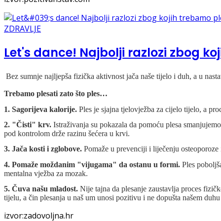
ZDRAVLJE
Let's dance! Najbolji razlozi zbog k
Bez sumnje najljepša fizička aktivnost jača naše tijelo i duh, a u nastav
Trebamo plesati zato što ples…
1. Sagorijeva kalorije.
Ples je sjajna tjelovježba za cijelo tijelo, a p
2. "Čisti" krv.
Istraživanja su pokazala da pomoću plesa smanjujemo
pod kontrolom drže razinu šećera u krvi.
3. Jača kosti i zglobove.
Pomaže u prevenciji i liječenju osteoporoze i 
4. Pomaže moždanim "vijugama" da ostanu u formi.
Ples poboljš
mentalna vježba za mozak.
5. Čuva našu mladost.
Nije tajna da plesanje zaustavlja proces fizi
tijelu, a čin plesanja u naš um unosi pozitivu i ne dopušta našem duhu 
izvor:zadovoljna.hr