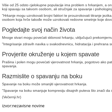
Više od 25 odsto cjelokupne populacije ima problem s hrkanjem, a on
koji spavaju sa takvom osobom, ali stručnjak za spavanje i psihologinja
"Hrkanje mogu uzrokovati brojni faktori te prouzrokovati titranje jezika
osobom koja hrče takođe može uzrokovati redovne smetnje koje dovode do
Pogledajte svoj način života
Mnoge stvari mogu povećati sklonost hrkanju, uključujući prekomjernu t
"Integrisanje zdravih navika u svakodnevnicu, hidratacija i prehrana s
Provjerite okruženje u kojem spavate
Prašina i polen mogu povećati vjerovatnost hrkanja, pogotovo ako patite
spavanja.
Razmislite o spavanju na boku
Spavanje na boku može smanjiti vjerovatnost hrkanja.
"Spavanje na boku smanjuje kompresiju disajnih puteva što znači da 
(Večernji.hr)
izvor:nezavisne novine