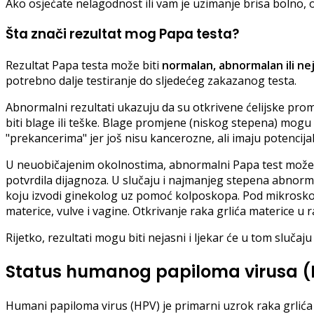
Ako osjećate nelagodnost ili vam je uzimanje brisa bolno, 
Šta znači rezultat mog Papa testa?
Rezultat Papa testa može biti
normalan, abnormalan ili ne
potrebno dalje testiranje do sljedećeg zakazanog testa.
Abnormalni rezultati ukazuju da su otkrivene ćelijske pro
biti blage ili teške. Blage promjene (niskog stepena) mogu
"prekancerima" jer još nisu kancerozne, ali imaju potencija
U neuobičajenim okolnostima, abnormalni Papa test može uk
potvrdila dijagnoza. U slučaju i najmanjeg stepena abnor
koju izvodi ginekolog uz pomoć kolposkopa. Pod mikroskopsk
materice, vulve i vagine. Otkrivanje raka grlića materice u 
Rijetko, rezultati mogu biti nejasni i ljekar će u tom slučaju
Status humanog papiloma virusa 
Humani papiloma virus (HPV) je primarni uzrok raka grlića 