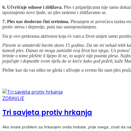
6. Učvršćuje odnose i zbližava.
Ples s prijateljicama nije samo dokaz
upoznajemo nove ljude, uz ples rastemo i zbližavamo se.
7. Ples nas doslovno čini sretnima.
Plesanjem se povećava razina en
protiv stresa i depresije, puni nas samopouzdanjem.
Da je ovo prekrasna aktivnost koja će vam u život unijeti samo pozit
Plesom se amaterski bavim skoro 15 godina. Da ste mi nekad rekli kako
kamoli ples. Danas ne mogu zamisliti svoj život bez njega. Uz pomoć p
brinite o tome plešete li lijepo ili ne, to uopće nije poanta plesa. Na
pojačajte i dopustite svom tijelu da se kreće kako god poželi,
kaže Mar
Plešite kao da vas nitko ne gleda i uživajte u svemu što nam ples pruž
ZDRAVLJE
Tri savjeta protiv hrkanja
Ako imate problem sa hrkanjem onda trebate, prije svega, znati da na t