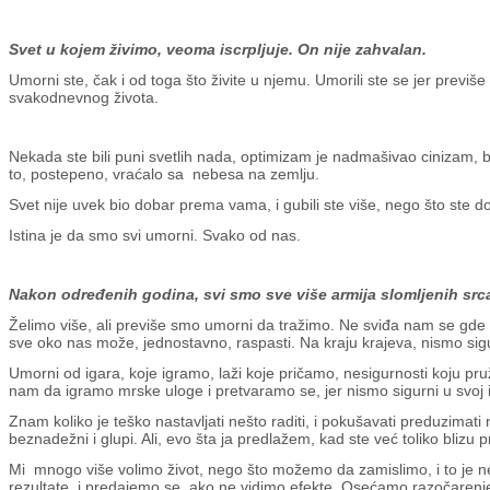
Svet u kojem živimo, veoma iscrpljuje. On nije zahvalan.
Umorni ste, čak i od toga što živite u njemu. Umorili ste se jer previše
svakodnevnog života.
Nekada ste bili puni svetlih nada, optimizam je nadmašivao cinizam, bi
to, postepeno, vraćalo sa nebesa na zemlju.
Svet nije uvek bio dobar prema vama, i gubili ste više, nego što ste 
Istina je da smo svi umorni. Svako od nas.
Nakon određenih godina, svi smo sve više armija slomljenih srca
Želimo više, ali previše smo umorni da tražimo. Ne sviđa nam se gde 
sve oko nas može, jednostavno, raspasti. Na kraju krajeva, nismo sig
Umorni od igara, koje igramo, laži koje pričamo, nesigurnosti koju pr
nam da igramo mrske uloge i pretvaramo se, jer nismo sigurni u svoj 
Znam koliko je teško nastavljati nešto raditi, i pokušavati preduzimati
beznadežni i glupi. Ali, evo šta ja predlažem, kad ste već toliko blizu p
Mi mnogo više volimo život, nego što možemo da zamislimo, i to je ne
rezultate, i predajemo se, ako ne vidimo efekte. Osećamo razočarenj