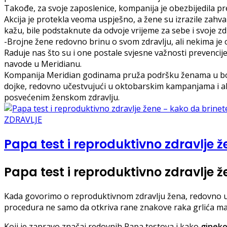
Takođe, za svoje zaposlenice, kompanija je obezbijedila pr
Akcija je protekla veoma uspješno, a žene su izrazile zahva
kažu, bile podstaknute da odvoje vrijeme za sebe i svoje zdr
-Brojne žene redovno brinu o svom zdravlju, ali nekima je o
Raduje nas što su i one postale svjesne važnosti prevencije
navode u Meridianu.
Kompanija Meridian godinama pruža podršku ženama u bo
dojke, redovno učestvujući u oktobarskim kampanjama i a
posvećenim ženskom zdravlju.
ZDRAVLJE
Papa test i reproduktivno zdravlje ž
Papa test i reproduktivno zdravlje ž
Kada govorimo o reproduktivnom zdravlju žena, redovno uz
procedura ne samo da otkriva rane znakove raka grlića mat
Koji je zapravo značaj redovnih Papa testova i kako
gineko