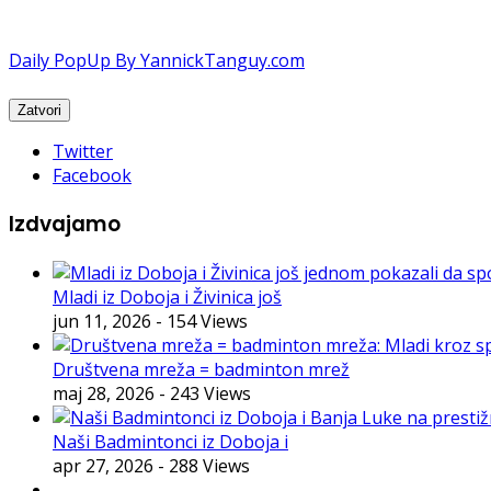
Daily PopUp By YannickTanguy.com
Twitter
Facebook
Izdvajamo
Mladi iz Doboja i Živinica još
jun 11, 2026
- 154 Views
Društvena mreža = badminton mrež
maj 28, 2026
- 243 Views
Naši Badmintonci iz Doboja i
apr 27, 2026
- 288 Views