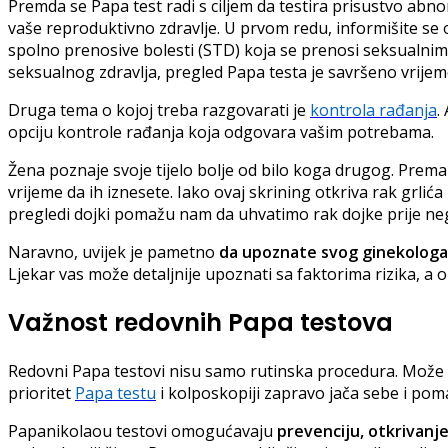
Premda se Papa test radi s ciljem da testira prisustvo abn
vaše reproduktivno zdravlje. U prvom redu, informišite se
spolno prenosive bolesti (STD) koja se prenosi seksualnim
seksualnog zdravlja, pregled Papa testa je savršeno vrije
Druga tema o kojoj treba razgovarati je
kontrola rađanja
.
opciju kontrole rađanja koja odgovara vašim potrebama.
Žena poznaje svoje tijelo bolje od bilo koga drugog. Prema 
vrijeme da ih iznesete. Iako ovaj skrining otkriva rak grlić
pregledi dojki pomažu nam da uhvatimo rak dojke prije neg
Naravno, uvijek je pametno
da upoznate svog ginekologa
Ljekar vas može detaljnije upoznati sa faktorima rizika, a 
Važnost redovnih Papa testova
Redovni Papa testovi nisu samo rutinska procedura. Može s
prioritet
Papa testu
i kolposkopiji zapravo jača sebe i pom
Papanikolaou testovi omogućavaju
prevenciju, otkrivanje 