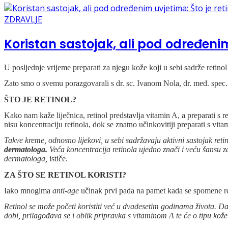
ZDRAVLJE
Koristan sastojak, ali pod određenim
U posljednje vrijeme preparati za njegu kože koji u sebi sadrže retinol
Zato smo o svemu porazgovarali s dr. sc. Ivanom Nola, dr. med. spec. de
ŠTO JE RETINOL?
Kako nam kaže liječnica, retinol predstavlja vitamin A, a preparati s re
nisu koncentraciju retinola, dok se znatno učinkovitiji preparati s vit
Takve kreme, odnosno lijekovi, u sebi sadržavaju aktivni sastojak retin
dermatologa.
Veća koncentracija retinola ujedno znači i veću šansu za 
dermatologa,
ističe.
ZA ŠTO SE RETINOL KORISTI?
Iako mnogima
anti-age
učinak prvi pada na pamet kada se spomene ret
Retinol se može početi koristiti već u dvadesetim godinama života. Dak
dobi, prilagođava se i oblik pripravka s vitaminom A te će o tipu kože