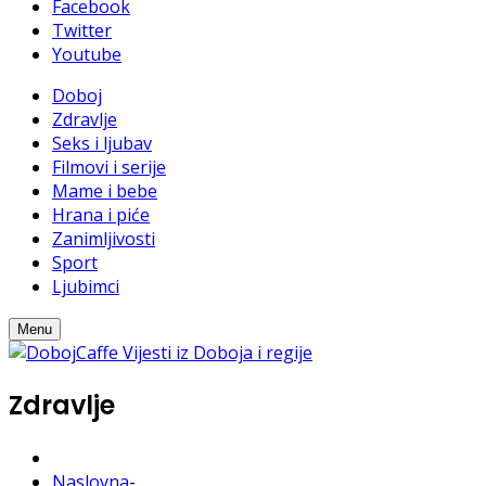
Facebook
Twitter
Youtube
Doboj
Zdravlje
Seks i ljubav
Filmovi i serije
Mame i bebe
Hrana i piće
Zanimljivosti
Sport
Ljubimci
Menu
Zdravlje
Naslovna
-