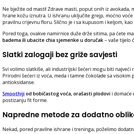
Ne bježite od masti! Zdrave masti, poput onih iz avokada, ma
hrane kožu iznutra. U ishranu uključite grejp, moćno voće k
pravilnu crijevnu floru. Slično je i sa kupusom i keljom, ka
Pored toga, ovakve namirnice duže drže sitima, pa ćete ma
badema ili ubacite chia sjemenke u doručak
– vaše tijelo 
Slatki zalogaji bez griže savjesti
Svi volimo slatkiše, ali industrijski šećeri mogu biti najveći
Prirodni šećeri iz voća, meda i tamne čokolade sa visokim
antioksidanse.
Smoothiji
od bobičastog voća, orašasti plodovi
i domaće e
postizanju fit forme.
Napredne metode za dodatno obliko
Nekad, pored pravilne ishrane i treninga, poželimo dodatnu