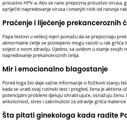
prisustvo HPV-a. Ako se rano prepozna prisustvo virusa, 
spriječiti napredovanje virusa i smanjiti rizik od razvoja rak
Praćenje i liječenje prekanc
Papa testovi u velikoj mjeri pomažu da se prepoznaju preka
abnormalne ćelije se postepeno mogu razviti u rak grlića m
svijest o svom zdravlju. Ujedno, sa uvidom u stanje svoji
napredovanje prekanceroznih ćelija.
Mir i emocionalno blagostanje
Pored toga što daje važne informacije o fizičkom stanju tel
kada se uradi ovaj rutinski test i pregled, žena je aktivna
potencijalni problemi djeluju ohrabrujuće, osnažuju ženu
anksioznost, stres i zabrinutost za zdravlje grlića materice
Šta pitati ginekologa kada radite P