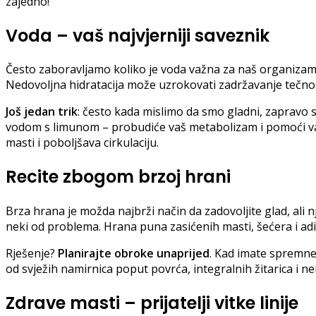
zajedno!
Voda – vaš najvjerniji saveznik
Često zaboravljamo koliko je voda važna za naš organizam. 
Nedovoljna hidratacija može uzrokovati zadržavanje tečnosti
Još jedan trik
: često kada mislimo da smo gladni, zapravo
vodom s limunom – probudiće vaš metabolizam i pomoći varen
masti i poboljšava cirkulaciju.
Recite zbogom brzoj hrani
Brza hrana je možda najbrži način da zadovoljite glad, ali
neki od problema. Hrana puna zasićenih masti, šećera i ad
Rješenje?
Planirajte obroke unaprijed
. Kad imate spremne
od svježih namirnica poput povrća, integralnih žitarica i n
Zdrave masti – prijatelji vitke linije