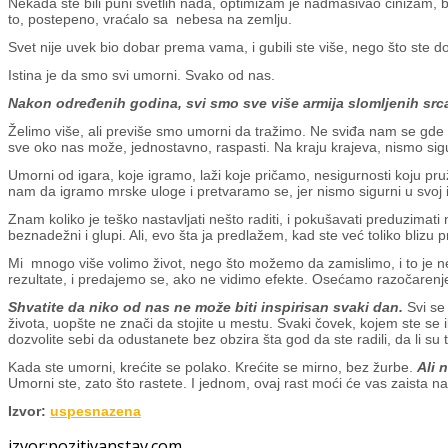
Nekada ste bili puni svetlih nada, optimizam je nadmašivao cinizam, bi
to, postepeno, vraćalo sa nebesa na zemlju.
Svet nije uvek bio dobar prema vama, i gubili ste više, nego što ste 
Istina je da smo svi umorni. Svako od nas.
Nakon određenih godina, svi smo sve više armija slomljenih srca
Želimo više, ali previše smo umorni da tražimo. Ne sviđa nam se gde 
sve oko nas može, jednostavno, raspasti. Na kraju krajeva, nismo sig
Umorni od igara, koje igramo, laži koje pričamo, nesigurnosti koju pr
nam da igramo mrske uloge i pretvaramo se, jer nismo sigurni u svoj 
Znam koliko je teško nastavljati nešto raditi, i pokušavati preduzimati
beznadežni i glupi. Ali, evo šta ja predlažem, kad ste već toliko blizu p
Mi mnogo više volimo život, nego što možemo da zamislimo, i to je ne
rezultate, i predajemo se, ako ne vidimo efekte. Osećamo razočarenj
Shvatite da niko od nas ne može biti inspirisan svaki dan.
Svi se
života, uopšte ne znači da stojite u mestu. Svaki čovek, kojem ste se ik
dozvolite sebi da odustanete bez obzira šta god da ste radili, da li su t
Kada ste umorni, krećite se polako. Krećite se mirno, bez žurbe.
Ali 
Umorni ste, zato što rastete. I jednom, ovaj rast moći će vas zaista n
Izvor:
uspesnazena
izvor:pozitivanstav.com