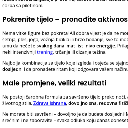
čorba sa piletinom.
Pokrenite tijelo – pronađite aktivnos
Nema vitke figure bez pokreta! Ali dobra vijest je da ne mora
šetnja, ples, joga, vožnja bicikla ili brzo hodanje, sve to 
umu da
nećete svakog dana imati isti nivo energije
. Pril
neki intenzivniji
trening
, trčanje ili dizanje težina.
Najbolja kombinacija za tijelo koje izgleda i osjeća se sjaj
dosljedni
i da pronađete ritam koji odgovara vašem načinu
Male promjene, veliki rezultati
Ne postoji čarobna formula za savršeno tijelo preko noći, 
životnog stila.
Zdrava ishrana
, dovoljno sna, redovna fizič
Ne morate biti savršeni – dovoljno je da budete dosljedni! M
srećnim i ne zaboravite – svaka odluka koju danas donesete 