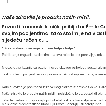
|
Naše zdravlje je produkt naših misli.
Poznati francuski klinički psihijatar Émile C
svojim pacijentima, tako što im je na vlas
sljedeću rečenicu…
“Svakim danom se osjećam sve bolje i bolje.”
Psihijatar je naglasio pacijentima da ovu rečenicu ne ponavljaju tek ta
Mjesec dana kasnije su pacijenti ovog slavnog psihologa postali glavna t
Teško bolesni pacijenti su se oporavili u roku od mjesec dana, a nekima
Naime, ovime je potvrđena teza velikog filozofa iz antičke Grčke, Parac
Naše zdravlje je produkt naših misli, i neizbježno je da postoji direktn
Također, jedan od najvažnijih psiholoških zakona kaže sljedeće: verbaln
maliciozne riječi drastično umanjuju životnu energiju slušatelja istih.