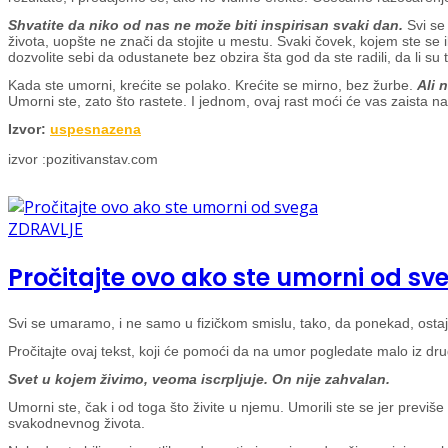
Shvatite da niko od nas ne može biti inspirisan svaki dan.
Svi se
života, uopšte ne znači da stojite u mestu. Svaki čovek, kojem ste se ik
dozvolite sebi da odustanete bez obzira šta god da ste radili, da li su t
Kada ste umorni, krećite se polako. Krećite se mirno, bez žurbe.
Ali 
Umorni ste, zato što rastete. I jednom, ovaj rast moći će vas zaista n
Izvor:
uspesnazena
izvor :pozitivanstav.com
ZDRAVLJE
Pročitajte ovo ako ste umorni od sv
Svi se umaramo, i ne samo u fizičkom smislu, tako, da ponekad, ostaje
Pročitajte ovaj tekst, koji će pomoći da na umor pogledate malo iz drug
Svet u kojem živimo, veoma iscrpljuje. On nije zahvalan.
Umorni ste, čak i od toga što živite u njemu. Umorili ste se jer previše
svakodnevnog života.