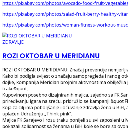
https://pixabay.com/photos/avocado-food-fruit-vegetable
https://pixabay.com/photos/salad-fruit-berry-healthy-vit
https://pixabay.com/photos/woman-fitness-workout-muscl
ZDRAVLJE
ROZI OKTOBAR U MERIDIANU
ROZI OKTOBAR U MERIDIANU: Značaj prevencije nemjerlji
Kako bi podigla svijest o značaju samopregleda i ranog ot
dojke, kompanija Meridian brojnim aktivnostima obilježila
trake&quot;.
Kupovinom posebno dizajniranih majica, zajedno sa FK Sara
priređivanju igara na sreću, pridružio se kampanji &quot;F
koja za cilj ima poboljšanje i očuvanje zdravlja žena u BiH, a
uplaćen Udruženju „Think pink”.
Majice FK Sarajevo i rozu traku ponijeli su svi zaposleni u 
pokazali solidarnost sa ženama u BiH koje se bore sa ovo