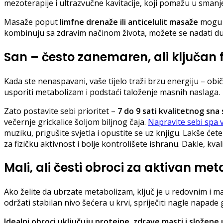
mezoterapije i ultrazvučne kavitacije, koji pomažu u sman
Masaže poput
limfne drenaže ili anticelulit masaže
mogu u
kombinuju sa zdravim načinom života, možete se nadati dug
San – često zanemaren, ali ključan 
Kada ste nenaspavani, vaše tijelo traži brzu energiju – ob
usporiti metabolizam i podstaći taloženje masnih naslaga.
Zato postavite sebi prioritet –
7 do 9 sati kvalitetnog sna
večernje grickalice šoljom biljnog čaja.
Napravite sebi spa 
muziku, prigušite svjetla i opustite se uz knjigu. Lakše ćete
za fizičku aktivnost i bolje kontrolišete ishranu. Dakle, k
Mali, ali česti obroci za aktivan me
Ako želite da ubrzate metabolizam, ključ je u redovnim i m
održati stabilan nivo šećera u krvi, spriječiti nagle napade 
Idealni obroci uključuju proteine, zdrave masti i složene 