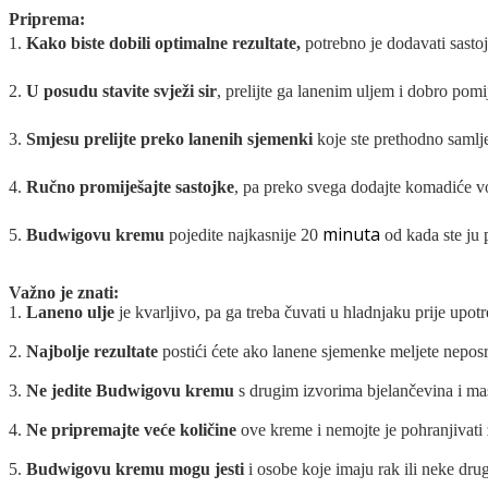
Priprema:
1.
Kako biste dobili optimalne rezultate,
potrebno je dodavati sast
2.
U posudu stavite svježi sir
, prelijte ga lanenim uljem i dobro pomi
3.
Smjesu prelijte preko lanenih sjemenki
koje ste prethodno samlje
4.
Ručno promiješajte sastojke
, pa preko svega dodajte komadiće vo
minuta
5.
Budwigovu kremu
pojedite najkasnije 20
od kada ste ju 
Važno je znati:
1.
Laneno ulje
je kvarljivo, pa ga treba čuvati u hladnjaku prije upo
2.
Najbolje rezultate
postići ćete ako lanene sjemenke meljete neposr
3.
Ne jedite Budwigovu kremu
s drugim izvorima bjelančevina i ma
4.
Ne pripremajte veće količine
ove kreme i nemojte je pohranjivati
5.
Budwigovu kremu mogu jesti
i osobe koje imaju rak ili neke druge