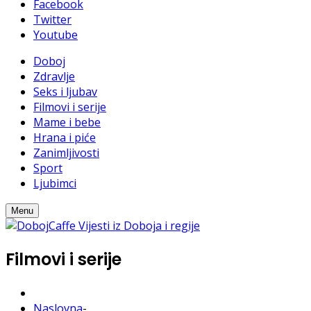
Facebook
Twitter
Youtube
Doboj
Zdravlje
Seks i ljubav
Filmovi i serije
Mame i bebe
Hrana i piće
Zanimljivosti
Sport
Ljubimci
Menu
Filmovi i serije
Naslovna
-