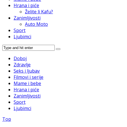
Hrana i piće
Želite li Kafu?
Zanimljivosti
Auto Moto
Sport
Ljubimci
Doboj
Zdravlje
Seks i ljubav
Filmovi i serije
Mame i bebe
Hrana i piće
Zanimljivosti
Sport
Ljubimci
Top