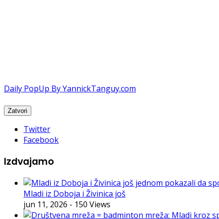
Daily PopUp By YannickTanguy.com
Twitter
Facebook
Izdvajamo
Mladi iz Doboja i Živinica još
jun 11, 2026
- 150 Views