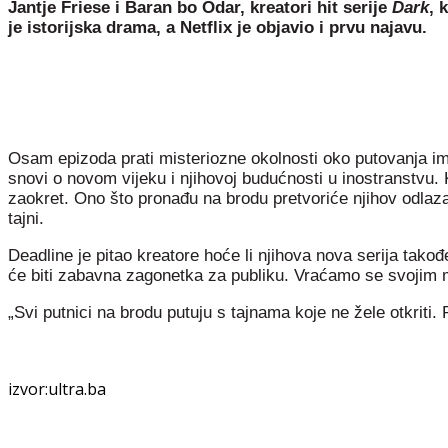
Jantje Friese i Baran bo Odar, kreatori hit serije
Dark
, 
je istorijska drama, a Netflix je objavio i prvu najavu.
Osam epizoda prati misteriozne okolnosti oko putovanja imig
snovi o novom vijeku i njihovoj budućnosti u inostranstvu. 
zaokret. Ono što pronađu na brodu pretvoriće njihov odla
tajni.
Deadline je pitao kreatore hoće li njihova nova serija takođe
će biti zabavna zagonetka za publiku. Vraćamo se svojim m
„Svi putnici na brodu putuju s tajnama koje ne žele otkriti.
izvor:ultra.ba