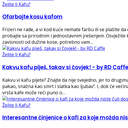
Želite li Kafu?
Ofarbajte kosu kafom
Frizeri ne rade, a vi kod kuće nemate farbu ili se plašite 
probajte sa prirodnim i jednostavnim jrešenjem. Osvježite 
zavisnosti od dužine kose, potrebno vam…
Želite li Kafu?
Kakvu kafu piješ, takav si čovjek! - by RD Caff
Kakvu vi kafu pijete? Znajte da nije svejedno, jer to drugi
pakao, snažna kao smrt i slatka kao ljubav”. I, dok će veći
vrsta kafe može reći puno o…
Želite li Kafu?
Interesantne činjenice o kafi za koje možda ni