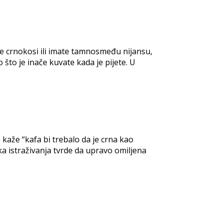
ste crnokosi ili imate tamnosmeđu nijansu,
što je inače kuvate kada je pijete. U
 kaže “kafa bi trebalo da je crna kao
ka istraživanja tvrde da upravo omiljena