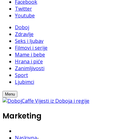
Facebook
Twitter
Youtube
Doboj
Zdravlje
Seks i ljubav
Filmovi i serije
Mame i bebe
Hrana i piće
Zanimljivosti
Sport
Ljubimci
Menu
Marketing
Naslovna
-