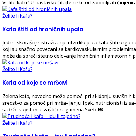
Volite kafu? U nastavku čitajte neke od zanimljivih činjeni
Želite li Kafu?
Kafa štiti od hroničnih upala
Jedno skorašnje istraživanje utvrdilo je da kafa štiti orga
koji su snažno povezani sa kardiovaskularnim problemima. Iz
može da spreči štetno delovanje hroničnih inflamatornih p
Želite li Kafu?
Kafa od koje se mršavi
Zelena kafa, navodno može pomoći pri skidanju suvišnih kilog
sredstvo za pomoć pri mršavljenju. Ipak, nutricionisti iz 
sadrže supstancu zaštićenog imena Svetol®.
Želite li Kafu?