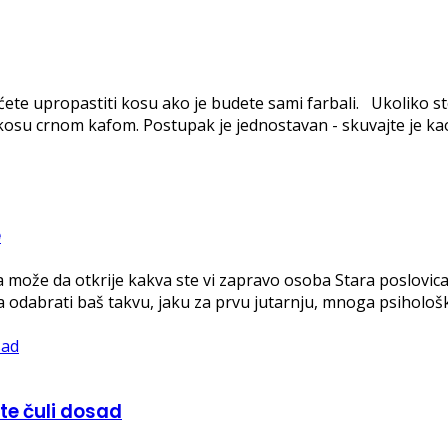
da ćete upropastiti kosu ako je budete sami farbali. Ukoliko 
kosu crnom kafom. Postupak je jednostavan - skuvajte je kao 
e
ma može da otkrije kakva ste vi zapravo osoba Stara poslovica
na odabrati baš takvu, jaku za prvu jutarnju, mnoga psihološ
ste čuli dosad