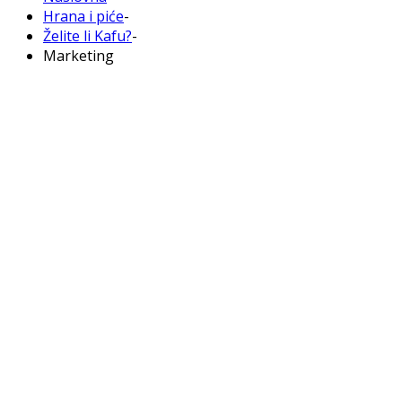
Hrana i piće
-
Želite li Kafu?
-
Marketing