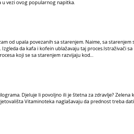
ca u vezi ovog popularnog napitka.
nizam od upala povezanih sa starenjem. Naime, sa starenjem se
gleda da kafa i kofein ublažavaju taj proces.Istraživači sa 
rocesa koji se sa starenjem razvijaju kod…
rama. Djeluje li povoljno ili je štetna za zdravlje? Zelena k
savjetovališta Vitaminoteka naglašavaju da prednost treba da