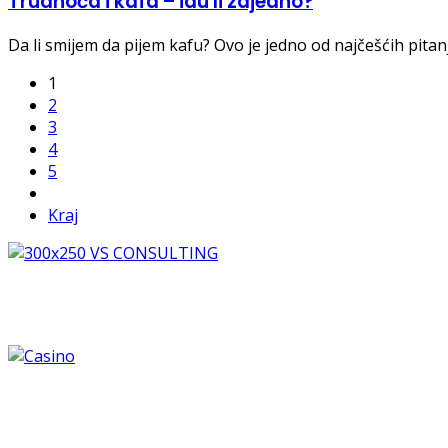
Trudnoća i kafa – idu li zajedno?
Da li smijem da pijem kafu? Ovo je jedno od najčešćih pit
1
2
3
4
5
Kraj