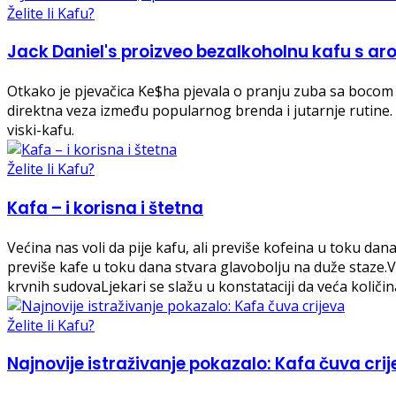
Želite li Kafu?
Jack Daniel's proizveo bezalkoholnu kafu s a
Otkako je pjevačica Ke$ha pjevala o pranju zuba sa bocom vis
direktna veza između popularnog brenda i jutarnje rutine.
viski-kafu.
Želite li Kafu?
Kafa – i korisna i štetna
Većina nas voli da pije kafu, ali previše kofeina u toku dana
previše kafe u toku dana stvara glavobolju na duže staze.
krvnih sudovaLjekari se slažu u konstataciji da veća količi
Želite li Kafu?
Najnovije istraživanje pokazalo: Kafa čuva cri