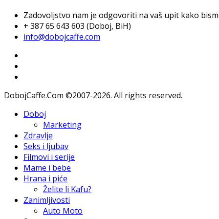
Zadovoljstvo nam je odgovoriti na vaš upit kako bismo 
+ 387 65 643 603 (Doboj, BiH)
info@dobojcaffe.com
DobojCaffe.Com ©2007-2026. All rights reserved.
Doboj
Marketing
Zdravlje
Seks i ljubav
Filmovi i serije
Mame i bebe
Hrana i piće
Želite li Kafu?
Zanimljivosti
Auto Moto