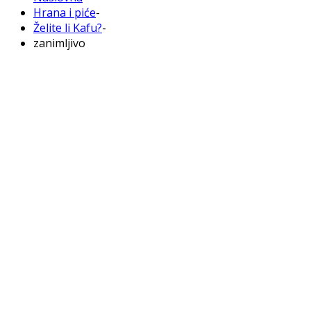
Hrana i piće
-
Želite li Kafu?
-
zanimljivo