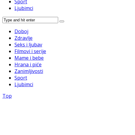
Sport
Ljubimci
Doboj
Zdravlje
Seks i ljubav
Filmovi i serije
Mame i bebe
Hrana i piće
Zanimljivosti
Sport
Ljubimci
Top