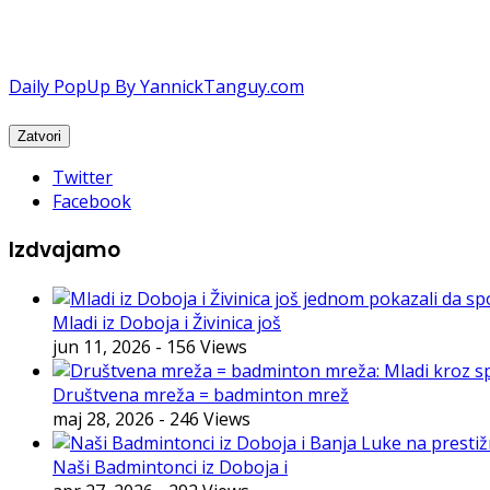
Daily PopUp By YannickTanguy.com
Twitter
Facebook
Izdvajamo
Mladi iz Doboja i Živinica još
jun 11, 2026
- 156 Views
Društvena mreža = badminton mrež
maj 28, 2026
- 246 Views
Naši Badmintonci iz Doboja i