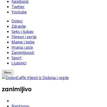
Facebook
Twitter
Youtube
Doboj
Zdravlje
Seks i ljubav
Filmovi i serije
Mame i bebe
Hrana i piće
Zanimljivosti
Sport
Ljubimci
Menu
zanimljivo
Naslovna
-