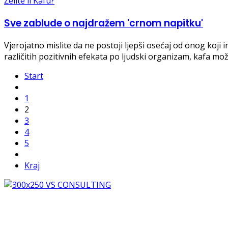
Želite li Kafu?
Sve zablude o najdražem 'crnom napitku'
Vjerojatno mislite da ne postoji ljepši osećaj od onog koji
različitih pozitivnih efekata po ljudski organizam, kafa može
Start
1
2
3
4
5
Kraj