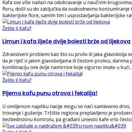
Kafa sve više nailazi na odobravanje u naučnim krugovima, na
floru, došli su do zaključka da svakodnevno konzumiranje tr
bakterijske flore, samim tim i uspostavljanja bakterijske 
Želite li Kafu?
Limun i kafa liječe dvije bolesti brže od lijekova
Zdravstveni problemi kao što su proliv ili jaka glavobolja s
da je riječ o jakim glavoboljama ili čestom prolivu, danima p
kombinaciju ove dvije namirnice koje sigurno imate u kući
Želite li Kafu?
Pijemo kafu punu otrova i fekalija!
U omiljenom napitku nacije mogu se naći samleveno drvo, ze
trovanje i gušenje. Tržište regiona preplavljeno je proš
bezbednosnu kontrolu, pa građani umesto kafe vrlo često 