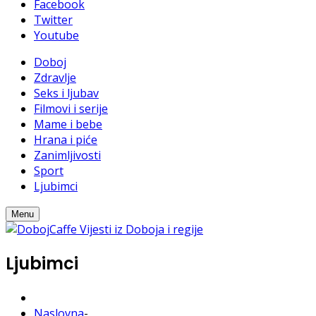
Facebook
Twitter
Youtube
Doboj
Zdravlje
Seks i ljubav
Filmovi i serije
Mame i bebe
Hrana i piće
Zanimljivosti
Sport
Ljubimci
Menu
Ljubimci
Naslovna
-