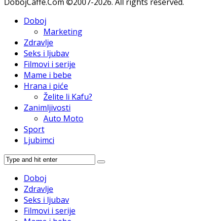
DobojCaffe.Com ©2007-2026. All rights reserved.
Doboj
Marketing
Zdravlje
Seks i ljubav
Filmovi i serije
Mame i bebe
Hrana i piće
Želite li Kafu?
Zanimljivosti
Auto Moto
Sport
Ljubimci
Doboj
Zdravlje
Seks i ljubav
Filmovi i serije