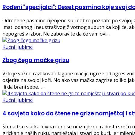
Rođeni "specijalci": Deset pasmina koje svoj 
Određene pasmine cijenjene su i dobro poznate po svojoj zašt
imati odanog i neustrašivog životnog suputnika koji će, ako 
nepogrešiv izbor. Ne zaboravite da će vam ovi…
Kućni ljubimci
Zbog čega mačke grizu
Vrlo je važno razlikovati lagane mačije ugrize od agresivni
osjetite na svojoj koži. No ako vas mačka zagrize toliko jak
ili da brani sebe. …
Kućni ljubimci
4 savjeta kako da štene ne grize namještaj i st
Štenad su slatka, divna i unose neizmjernu radost i sreću u 
grickanje naših ruku, namještaja i stvari po kući, jer mijenja