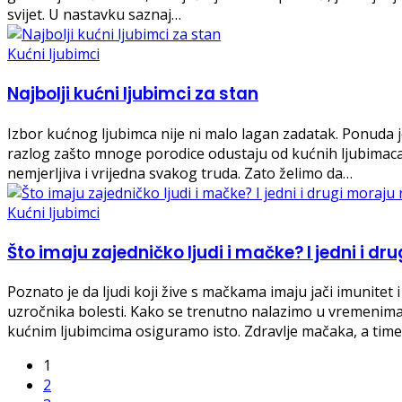
svijet. U nastavku saznaj…
Kućni ljubimci
Najbolji kućni ljubimci za stan
Izbor kućnog ljubimca nije ni malo lagan zadatak. Ponuda je
razlog zašto mnoge porodice odustaju od kućnih ljubimaca. B
nemjerljiva i vrijedna svakog truda. Zato želimo da…
Kućni ljubimci
Što imaju zajedničko ljudi i mačke? I jedni i d
Poznato je da ljudi koji žive s mačkama imaju jači imunitet
uzročnika bolesti. Kako se trenutno nalazimo u vremenima 
kućnim ljubimcima osiguramo isto. Zdravlje mačaka, a tim
1
2