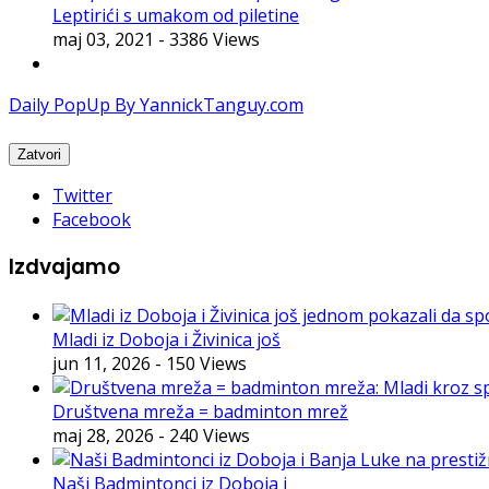
Leptirići s umakom od piletine
maj 03, 2021
- 3386 Views
Daily PopUp By YannickTanguy.com
Twitter
Facebook
Izdvajamo
Mladi iz Doboja i Živinica još
jun 11, 2026
- 150 Views
Društvena mreža = badminton mrež
maj 28, 2026
- 240 Views
Naši Badmintonci iz Doboja i