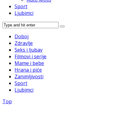
Sport
Ljubimci
Doboj
Zdravlje
Seks i ljubav
Filmovi i serije
Mame i bebe
Hrana i piće
Zanimljivosti
Sport
Ljubimci
Top