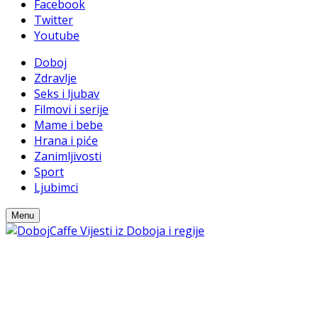
Facebook
Twitter
Youtube
Doboj
Zdravlje
Seks i ljubav
Filmovi i serije
Mame i bebe
Hrana i piće
Zanimljivosti
Sport
Ljubimci
Menu