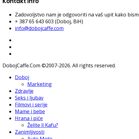
Kontakt Info
Zadovoljstvo nam je odgovoriti na vaš upit kako bismo 
+ 387 65 643 603 (Doboj, BiH)
info@dobojcaffe.com
DobojCaffe.Com ©2007-2026. All rights reserved.
Doboj
Marketing
Zdravlje
Seks i ljubav
Filmovi i serije
Mame i bebe
Hrana i piće
Želite li Kafu?
Zanimljivosti
Auto Moto