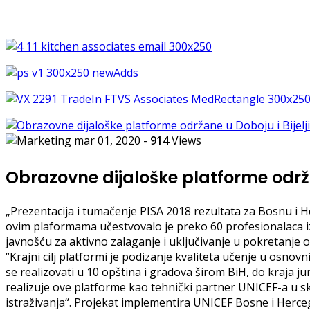
mar 01, 2020
-
914
Views
Obrazovne dijaloške platforme održan
„Prezentacija i tumačenje PISA 2018 rezultata za Bosnu i He
ovim plaformama učestvovalo je preko 60 profesionalaca iz 
javnošću za aktivno zalaganje i uključivanje u pokretanje 
“Krajni cilj platformi je podizanje kvaliteta učenje u osn
se realizovati u 10 opština i gradova širom BiH, do kraja ju
realizuje ove platforme kao tehnički partner UNICEF-a u s
istraživanja“. Projekat implementira UNICEF Bosne i Herc