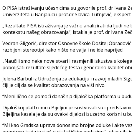
O PISA istraživanju učesnicima su govorile prof. dr Ivana 
Univerziteta u Banjaluci i prof.dr Slavica Tutnjević, eksper
„Rezultate PISA istraživanja je važno analizirati da ljudi ne
kontekstu našeg obrazovanja“, istakla je prof. dr Ivana Zeč
Vedran Gligorić, direktor Osnovne škole Dositej Obradović 
razbijeni stereotipi kako nište ne valja i ne ide naprijed.
„Naučili smo neke nove stvari i razmjenili iskustva s kolega
poboljšati rezultate sljedećeg testa i generalno kvalitet ob
Jelena Barbul iz Udruženja za edukaciju i razvoj mladih Sig
čiji je cilj da se kvalitet obrazovanja na viši nivo.
“Meni lično će pomoći današnja dijaloška platforma u buduće
Dijaloškoj platfromi u Bijeljini prisustvovali su i predstav
Bijeljina kazala je da su ovakvi dijalozi izuzetno korisni u
“Mi kao Gradska uprava donosimo brojne odluke i akte vez
pogotovo kada je riječ o statističkim podacima”, obasnila j