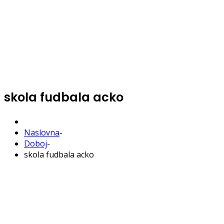
skola fudbala acko
Naslovna
-
Doboj
-
skola fudbala acko