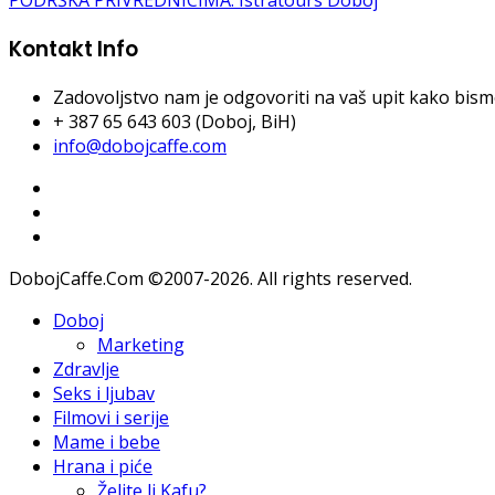
Kontakt Info
Zadovoljstvo nam je odgovoriti na vaš upit kako bismo 
+ 387 65 643 603 (Doboj, BiH)
info@dobojcaffe.com
DobojCaffe.Com ©2007-2026. All rights reserved.
Doboj
Marketing
Zdravlje
Seks i ljubav
Filmovi i serije
Mame i bebe
Hrana i piće
Želite li Kafu?