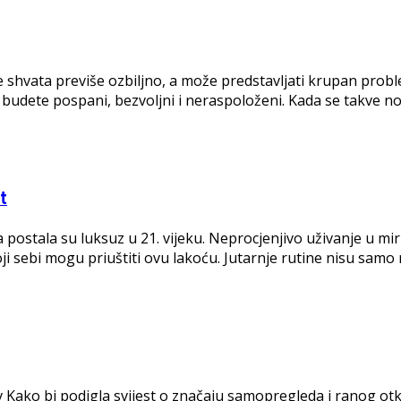
 shvata previše ozbiljno, a može predstavljati krupan problem
budete pospani, bezvoljni i neraspoloženi. Kada se takve noći
t
 postala su luksuz u 21. vijeku. Neprocjenjivo uživanje u mi
ji sebi mogu priuštiti ovu lakoću. Jutarnje rutine nisu samo n
ako bi podigla svijest o značaju samopregleda i ranog otk