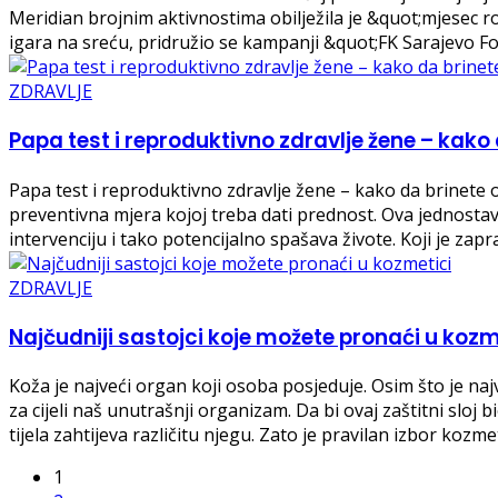
Meridian brojnim aktivnostima obilježila je &quot;mjesec r
igara na sreću, pridružio se kampanji &quot;FK Sarajevo For
ZDRAVLJE
Papa test i reproduktivno zdravlje žene – kako 
Papa test i reproduktivno zdravlje žene – kako da brinete
preventivna mjera kojoj treba dati prednost. Ova jednost
intervenciju i tako potencijalno spašava živote. Koji je za
ZDRAVLJE
Najčudniji sastojci koje možete pronaći u kozm
Koža je najveći organ koji osoba posjeduje. Osim što je naj
za cijeli naš unutrašnji organizam. Da bi ovaj zaštitni sloj
tijela zahtijeva različitu njegu. Zato je pravilan izbor kozm
1