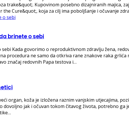
oza trake&quot;. Kupovinom posebno dizajniranih majica, zaj
 the Cure&quot;, koja za cilj ima poboljšanje i očuvanje zdr
da brinete o sebi
 o sebi Kada govorimo o reproduktivnom zdravlju žena, redo
avna procedura ne samo da otkriva rane znakove raka grlić
pravo značaj redovnih Papa testova i…
etici
veći organ, koža je izložena raznim vanjskim utjecajima, pozi
 bio dovoljno jak i očuvan tokom čitavog života, potrebno ga je
etike…