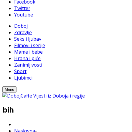
Facebook
Twitter
Youtube
Doboj
Zdravlje
Seks i ljubav
Filmovi i serije
Mame i bebe
Hrana i piće
Zanimljivosti
Sport
Ljubimci
Menu
bih
Naslovna
-