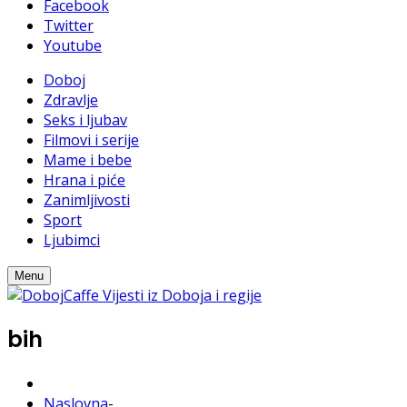
Facebook
Twitter
Youtube
Doboj
Zdravlje
Seks i ljubav
Filmovi i serije
Mame i bebe
Hrana i piće
Zanimljivosti
Sport
Ljubimci
Menu
bih
Naslovna
-