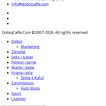
info@dobojcaffe.com
DobojCaffe.Com ©2007-2026. All rights reserved.
Doboj
Marketing
Zdravlje
Seks i ljubav
Filmovi i serije
Mame i bebe
Hrana i piće
Želite li Kafu?
Zanimljivosti
Auto Moto
Sport
Ljubimci