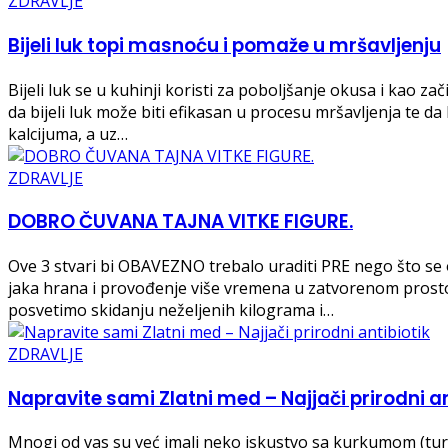
ZDRAVLJE
Bijeli luk topi masnoću i pomaže u mršavljenju
Bijeli luk se u kuhinji koristi za poboljšanje okusa i kao zač
da bijeli luk može biti efikasan u procesu mršavljenja te da
kalcijuma, a uz…
ZDRAVLJE
DOBRO ČUVANA TAJNA VITKE FIGURE.
Ove 3 stvari bi OBAVEZNO trebalo uraditi PRE nego što se oz
jaka hrana i provođenje više vremena u zatvorenom prostoru 
posvetimo skidanju neželjenih kilograma i…
ZDRAVLJE
Napravite sami Zlatni med – Najjači prirodni an
Mnogi od vas su već imali neko iskustvo sa kurkumom (turm