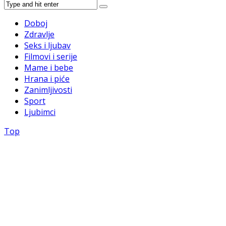
Doboj
Zdravlje
Seks i ljubav
Filmovi i serije
Mame i bebe
Hrana i piće
Zanimljivosti
Sport
Ljubimci
Top