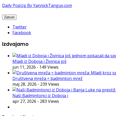
Daily PopUp By YannickTanguy.com
Twitter
Facebook
Izdvajamo
Mladi iz Doboja i Živinica još
jun 11, 2026
- 149 Views
Društvena mreža = badminton mrež
maj 28, 2026
- 239 Views
Naši Badmintonci iz Doboja i
apr 27, 2026
- 283 Views