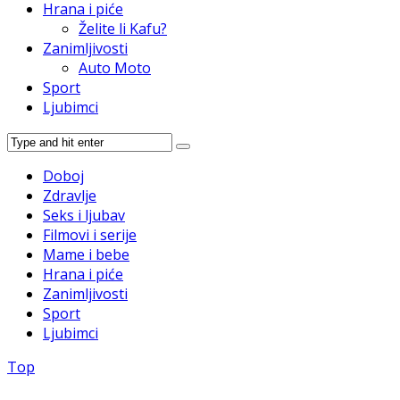
Hrana i piće
Želite li Kafu?
Zanimljivosti
Auto Moto
Sport
Ljubimci
Doboj
Zdravlje
Seks i ljubav
Filmovi i serije
Mame i bebe
Hrana i piće
Zanimljivosti
Sport
Ljubimci
Top