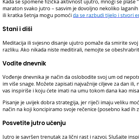
Kada se spomene fizička aktivnost ujutro, mnogi se plaše "p
maraton svako jutro – sasvim je dovoljno nekoliko laganih vj
ili kratka šetnja mogu pomoći
da se razbudi tijelo i stvori e
Stani i diši
Meditacija ili svjesno disanje ujutro pomaže da smirite svo
razliku. Ako nikada niste meditirali, nemojte se obeshrabrit
Vodite dnevnik
Vođenje dnevnika je način da oslobodite svoj um od nepotrebn
im više snage. Možete zapisati najvažnije ciljeve za dan ili,
vas inspiriše i koju ćete imati na umu tokom dana kao misao
Pisanje je uvijek dobra strategija, jer riječi imaju veliku 
način na koji koncipiramo svoje rečenice (posebno kad ih z
Posvetite jutro učenju
Jutro je savršen trenutak za lični rast i razvoj. Slušajte ins