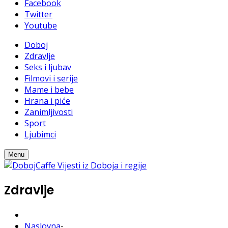
Facebook
Twitter
Youtube
Doboj
Zdravlje
Seks i ljubav
Filmovi i serije
Mame i bebe
Hrana i piće
Zanimljivosti
Sport
Ljubimci
Menu
Zdravlje
Naslovna
-