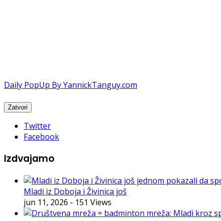
Daily PopUp By YannickTanguy.com
Twitter
Facebook
Izdvajamo
Mladi iz Doboja i Živinica još
jun 11, 2026
- 151 Views