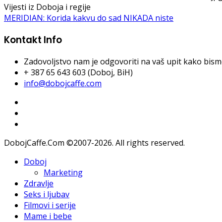
Vijesti iz Doboja i regije
MERIDIAN: Korida kakvu do sad NIKADA niste
Kontakt Info
Zadovoljstvo nam je odgovoriti na vaš upit kako bismo 
+ 387 65 643 603 (Doboj, BiH)
info@dobojcaffe.com
DobojCaffe.Com ©2007-2026. All rights reserved.
Doboj
Marketing
Zdravlje
Seks i ljubav
Filmovi i serije
Mame i bebe