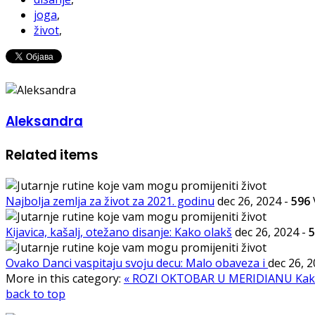
joga
,
život
,
Aleksandra
Related items
Najbolja zemlja za život za 2021. godinu
dec 26, 2024
-
596
Kijavica, kašalj, otežano disanje: Kako olakš
dec 26, 2024
-
5
Ovako Danci vaspitaju svoju decu: Malo obaveza i
dec 26, 
More in this category:
« ROZI OKTOBAR U MERIDIANU
Kak
back to top