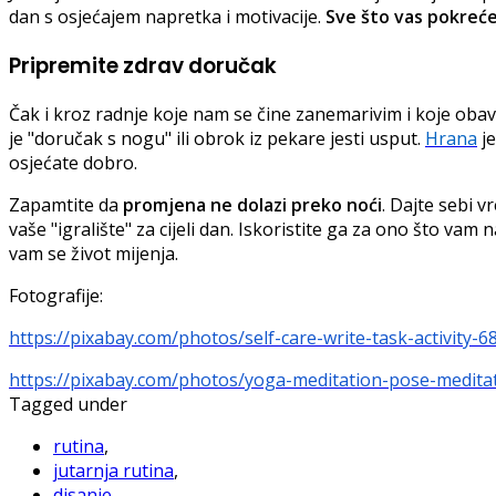
dan s osjećajem napretka i motivacije.
Sve što vas pokreć
Pripremite zdrav doručak
Čak i kroz radnje koje nam se čine zanemarivim i koje ob
je "doručak s nogu" ili obrok iz pekare jesti usput.
Hrana
je
osjećate dobro.
Zapamtite da
promjena ne dolazi preko noći
. Dajte sebi 
vaše "igralište" za cijeli dan. Iskoristite ga za ono što va
vam se život mijenja.
Fotografije:
https://pixabay.com/photos/self-care-write-task-activity-6
https://pixabay.com/photos/yoga-meditation-pose-medita
Tagged under
rutina
,
jutarnja rutina
,
disanje
,