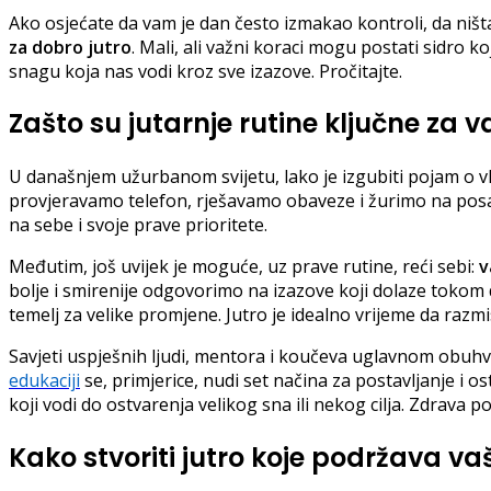
Ako osjećate da vam je dan često izmakao kontroli, da ništa n
za dobro jutro
. Mali, ali važni koraci mogu postati sidro 
snagu koja nas vodi kroz sve izazove. Pročitajte.
Zašto su jutarnje rutine ključne za v
U današnjem užurbanom svijetu, lako je izgubiti pojam o v
provjeravamo telefon, rješavamo obaveze i žurimo na posao
na sebe i svoje prave prioritete.
Međutim, još uvijek je moguće, uz prave rutine, reći sebi:
v
bolje i smirenije odgovorimo na izazove koji dolaze tokom
temelj za velike promjene. Jutro je idealno vrijeme da raz
Savjeti uspješnih ljudi, mentora i koučeva uglavnom obuhvata
edukaciji
se, primjerice, nudi set načina za postavljanje i 
koji vodi do ostvarenja velikog sna ili nekog cilja. Zdrava p
Kako stvoriti jutro koje podržava vaš