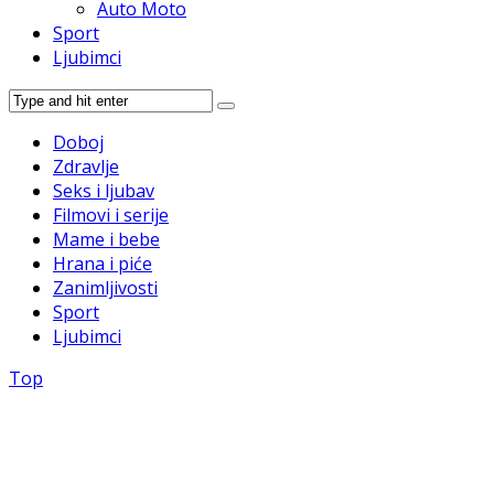
Auto Moto
Sport
Ljubimci
Doboj
Zdravlje
Seks i ljubav
Filmovi i serije
Mame i bebe
Hrana i piće
Zanimljivosti
Sport
Ljubimci
Top