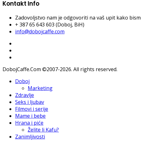
Kontakt Info
Zadovoljstvo nam je odgovoriti na vaš upit kako bismo 
+ 387 65 643 603 (Doboj, BiH)
info@dobojcaffe.com
DobojCaffe.Com ©2007-2026. All rights reserved.
Doboj
Marketing
Zdravlje
Seks i ljubav
Filmovi i serije
Mame i bebe
Hrana i piće
Želite li Kafu?
Zanimljivosti