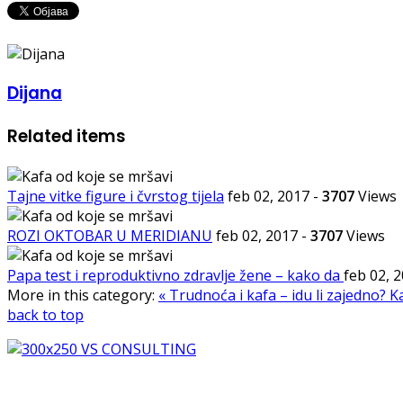
Dijana
Related items
Tajne vitke figure i čvrstog tijela
feb 02, 2017
-
3707
Views
ROZI OKTOBAR U MERIDIANU
feb 02, 2017
-
3707
Views
Papa test i reproduktivno zdravlje žene – kako da
feb 02, 
More in this category:
« Trudnoća i kafa – idu li zajedno?
Ka
back to top