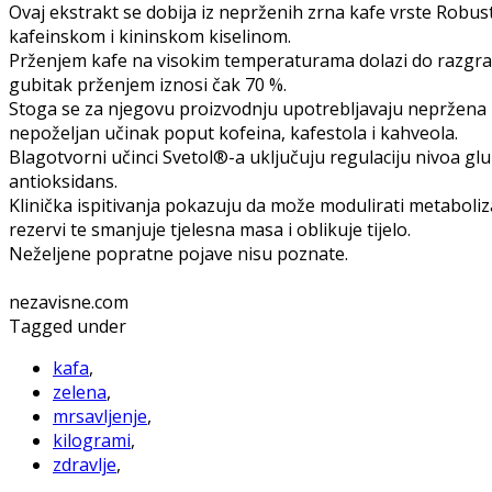
Ovaj ekstrakt se dobija iz neprženih zrna kafe vrste Robu
kafeinskom i kininskom kiselinom.
Prženjem kafe na visokim temperaturama dolazi do razgradn
gubitak prženjem iznosi čak 70 %.
Stoga se za njegovu proizvodnju upotrebljavaju nepržena z
nepoželjan učinak poput kofeina, kafestola i kahveola.
Blagotvorni učinci Svetol®-a uključuju regulaciju nivoa glu
antioksidans.
Klinička ispitivanja pokazuju da može modulirati metaboli
rezervi te smanjuje tjelesna masa i oblikuje tijelo.
Neželjene popratne pojave nisu poznate.
nezavisne.com
Tagged under
kafa
,
zelena
,
mrsavljenje
,
kilogrami
,
zdravlje
,