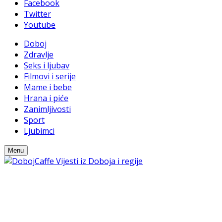
Facebook
Twitter
Youtube
Doboj
Zdravlje
Seks i ljubav
Filmovi i serije
Mame i bebe
Hrana i piće
Zanimljivosti
Sport
Ljubimci
Menu