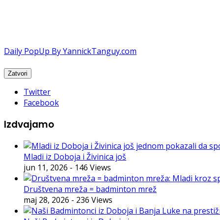
Daily PopUp By YannickTanguy.com
Twitter
Facebook
Izdvajamo
Mladi iz Doboja i Živinica još
jun 11, 2026
- 146 Views
Društvena mreža = badminton mrež
maj 28, 2026
- 236 Views