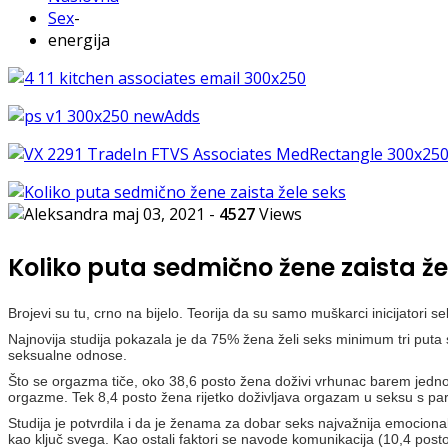
Sex
-
energija
maj 03, 2021
-
4527
Views
Koliko puta sedmično žene zaista že
Brojevi su tu, crno na bijelo. Teorija da su samo muškarci inicijatori se
Najnovija studija pokazala je da 75% žena želi seks minimum tri put
seksualne odnose.
Što se orgazma tiče, oko 38,6 posto žena doživi vrhunac barem jedn
orgazme. Tek 8,4 posto žena rijetko doživljava orgazam u seksu s pa
Studija je potvrdila i da je ženama za dobar seks najvažnija emocion
kao ključ svega. Kao ostali faktori se navode komunikacija (10,4 posto