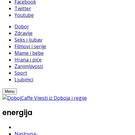
Facebook
Twitter
Youtube
Doboj
Zdravlje
Seks i ljubav
Filmovi i serije
Mame i bebe
Hrana i piće
Zanimljivosti
Sport
Ljubimci
Menu
energija
Naslovna
-