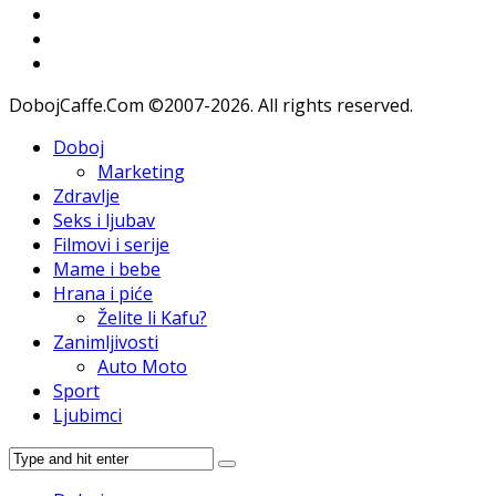
DobojCaffe.Com ©2007-2026. All rights reserved.
Doboj
Marketing
Zdravlje
Seks i ljubav
Filmovi i serije
Mame i bebe
Hrana i piće
Želite li Kafu?
Zanimljivosti
Auto Moto
Sport
Ljubimci