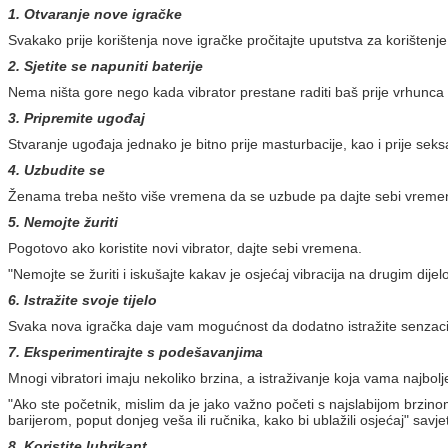
1. Otvaranje nove igračke
Svakako prije korištenja nove igračke pročitajte uputstva za korištenje 
2. Sjetite se napuniti baterije
Nema ništa gore nego kada vibrator prestane raditi baš prije vrhunca 
3. Pripremite ugođaj
Stvaranje ugođaja jednako je bitno prije masturbacije, kao i prije sek
4. Uzbudite se
Ženama treba nešto više vremena da se uzbude pa dajte sebi vremena ka
5. Nemojte žuriti
Pogotovo ako koristite novi vibrator, dajte sebi vremena.
"Nemojte se žuriti i iskušajte kakav je osjećaj vibracija na drugim dijel
6. Istražite svoje tijelo
Svaka nova igračka daje vam mogućnost da dodatno istražite senzacije
7. Eksperimentirajte s podešavanjima
Mnogi vibratori imaju nekoliko brzina, a istraživanje koja vama najbo
"Ako ste početnik, mislim da je jako važno početi s najslabijom brzino
barijerom, poput donjeg veša ili ručnika, kako bi ublažili osjećaj" savj
8. Koristite lubrikant