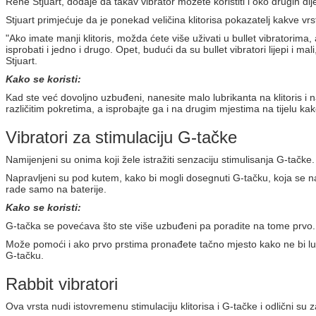
Rene Stjuart, dodaje da takav vibrator možete koristiti i oko drugih dij
Stjuart primjećuje da je ponekad veličina klitorisa pokazatelj kakve vr
"Ako imate manji klitoris, možda ćete više uživati ​​u bullet vibratori
isprobati i jedno i drugo. Opet, budući da su bullet vibratori lijepi i 
Stjuart.
Kako se koristi:
Kad ste već dovoljno uzbuđeni, nanesite malo lubrikanta na klitoris i na
različitim pokretima, a isprobajte ga i na drugim mjestima na tijelu kak
Vibratori za stimulaciju G-tačke
Namijenjeni su onima koji žele istražiti senzaciju stimulisanja G-tačke.
Napravljeni su pod kutem, kako bi mogli dosegnuti G-tačku, koja se na
rade samo na baterije.
Kako se koristi:
G-tačka se povećava što ste više uzbuđeni pa poradite na tome prvo.
Može pomoći i ako prvo prstima pronađete tačno mjesto kako ne bi luta
G-tačku.
Rabbit vibratori
Ova vrsta nudi istovremenu stimulaciju klitorisa i G-tačke i odlični s