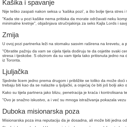
Kašika i spavanje
Nije teško zaspati nakon seksa u 'kašika pozi', a što bolje tjera stres 
"Kada ste u pozi kašike nema pritiska da morate održavati neku kompli
minimalne kretnje", objašnjava stručnjakinja za seks Kajla Lords i sav
Zmija
U ovoj pozi partnerka leži na stomaku sasvim raširena na krevetu, a par
"Obratite pažnju da vam se cijela tijela dodiruju te da osjetite svaki cen
stresa i tjeskobe. S obzirom da su vam tijela tako pritisnuta jedno na d
iz Toronta.
Ljuljačka
Sjednite licem jedno prema drugom i približite se toliko da može doći 
trebaju biti kao da se nalazite u ljuljački, a osjećaj će biti još bolji ak
Kako su tijela partnera jako blizu, penetracija je kraća i kontrolisana 
"Ovo je snažno iskustvo, a i već su mnoga istraživanja pokazala vezu iz
Duboka misionarska poza
Misionarska poza ima reputaciju da je dosadna, ali može biti jedna