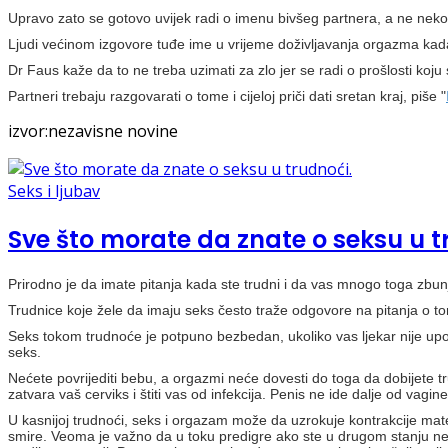
Upravo zato se gotovo uvijek radi o imenu bivšeg partnera, a ne nekog č
Ljudi većinom izgovore tuđe ime u vrijeme doživljavanja orgazma kad
Dr Faus kaže da to ne treba uzimati za zlo jer se radi o prošlosti koju
Partneri trebaju razgovarati o tome i cijeloj priči dati sretan kraj, piše "
izvor:nezavisne novine
Seks i ljubav
Sve što morate da znate o seksu u t
Prirodno je da imate pitanja kada ste trudni i da vas mnogo toga zbun
Trudnice koje žele da imaju seks često traže odgovore na pitanja o tom
Seks tokom trudnoće je potpuno bezbedan, ukoliko vas ljekar nije upoz
seks.
Nećete povrijediti bebu, a orgazmi neće dovesti do toga da dobijete tr
zatvara vaš cerviks i štiti vas od infekcija. Penis ne ide dalje od vag
U kasnijoj trudnoći, seks i orgazam može da uzrokuje kontrakcije mat
smire. Veoma je važno da u toku predigre ako ste u drugom stanju ne