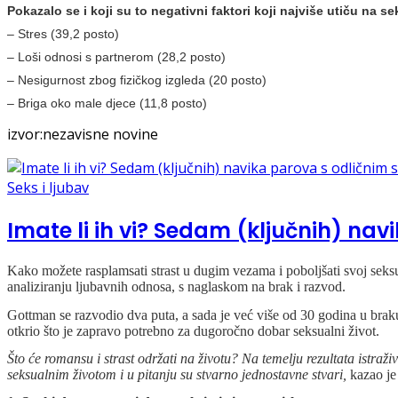
Pokazalo se i koji su to negativni faktori koji najviše utiču na se
– Stres (39,2 posto)
– Loši odnosi s partnerom (28,2 posto)
– Nesigurnost zbog fizičkog izgleda (20 posto)
– Briga oko male djece (11,8 posto)
izvor:nezavisne novine
Seks i ljubav
Imate li ih vi? Sedam (ključnih) na
Kako možete rasplamsati strast u dugim vezama i poboljšati svoj seksua
analiziranju ljubavnih odnosa, s naglaskom na brak i razvod.
Gottman se razvodio dva puta, a sada je već više od 30 godina u bra
otkrio što je zapravo potrebno za dugoročno dobar seksualni život.
Što će romansu i strast održati na životu? Na temelju rezultata istr
seksualnim životom i u pitanju su stvarno jednostavne stvari,
kazao j