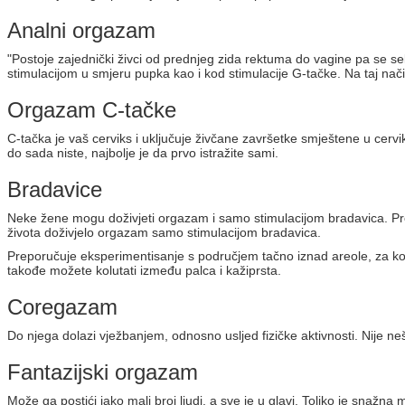
Analni orgazam
"Postoje zajednički živci od prednjeg zida rektuma do vagine pa se se
stimulacijom u smjeru pupka kao i kod stimulacije G-tačke. Na taj nači
Orgazam C-tačke
C-tačka je vaš cerviks i uključuje živčane završetke smještene u cervik
do sada niste, najbolje je da prvo istražite sami.
Bradavice
Neke žene mogu doživjeti orgazam i samo stimulacijom bradavica. Prem
života doživjelo orgazam samo stimulacijom bradavica.
Preporučuje eksperimentisanje s područjem tačno iznad areole, za koje
takođe možete kolutati između palca i kažiprsta.
Coregazam
Do njega dolazi vježbanjem, odnosno usljed fizičke aktivnosti. Nije n
Fantazijski orgazam
Može ga postići jako mali broj ljudi, a sve je u glavi. Toliko je sn