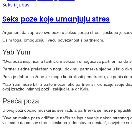
Seks i ljubav
Seks poze koje umanjuju stres
Argument da zapravo sve poze u seksu tjeraju stres i tjeskobu je sasvim
Osim toga, omogućuju i veću povezanost s partnerom.
Yab Yum
"Ova poza inspirisana tantričkim seksom omogućava partnerima da se 
Partner sjedne prekrštenih nogu, dok mu partnerka sjedne u krilo okr
Poza je dobra za žene jer mogu kontrolisati penetraciju, a i penis će najv
"Yab Yum može biti izrazito moćan ako partneri sinkronizuju svoje dis
ovoj izrazito intimnoj pozi", zaključila je dr Kvin.
Pseća poza
U ovoj pozi obično muškarac sve radi, a partnerka se može prepustiti 
"Ova animalna poza odličan je način za ispucavanje nakon stresnog da
vidjećete da će sav stres i tjeskoba jednostavno nestati", savjetuje se