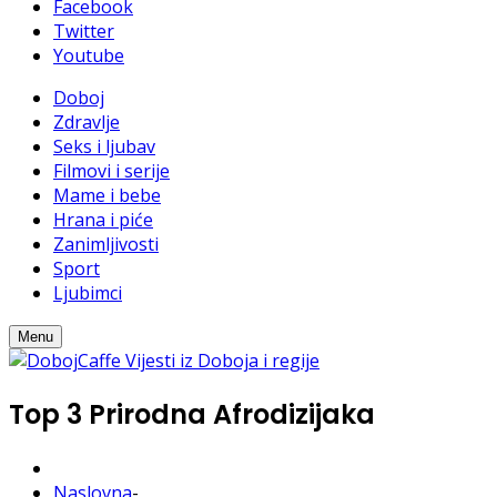
Facebook
Twitter
Youtube
Doboj
Zdravlje
Seks i ljubav
Filmovi i serije
Mame i bebe
Hrana i piće
Zanimljivosti
Sport
Ljubimci
Menu
Top 3 Prirodna Afrodizijaka
Naslovna
-