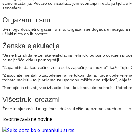
samo maštanja. Postiže se vizualizacijom scenarija i reakcija tijela u 
atmosferu.
Orgazam u snu
Svi mogu doživjeti orgazam u snu. Orgazam se događa u mozgu, a moza
učiniti ništa da ih stvorite.
Ženska ejakulacija
"Jeste li znali da je ženska ejakulacija tehnički potpuno odvojen proc
se najčešće viđa u pornografiji.
"Zapamtite da kod većine žena seks započinje u mozgu", kaže Tejlor 
"Započnite mentalno zavođenje ranije tokom dana. Kada dođe vrijeme d
trebate mokriti - to je vrijeme za upotrebu mišića dna zdjelice", objaš
"Nemojte ih stezati, već izbacite, kao da izbacujete mokraću. Potrebna j
Višestruki orgazmi
Žene imaju sreću i mogućnost doživjeti više orgazama zaredom. U to i
izvor:nezavisne novine