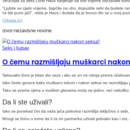
Stručnjak za seks Lorel Haus savjetuje da sve vrijeme održavate konta
"Ljubite se cijelo vrijeme, šapćite na uho, dopustite sebi da budete ra
će biti puno jači", rekla je Haus i dodala da je bonus što se u ovoj poz
(24sata.hr)
izvor:nezavisne novine
Seks i ljubav
O čemu razmišljaju muškarci nakon
Seksualni život je bitan dio veze i ako se on ne odvija prema očekiv
Iako često govore kako muškarci tokom i nakon seksa ne razmišljaju pr
Tako se prema njima u muškim glavama mota ne jedno, već nekoliko p
Da li ste uživali?
Iako se ponekad čini da vaša jača polovina razmišlja isključivo o sebi
Mnogi se brinu o tome da li će im partnerka uživati jednako kao i oni,