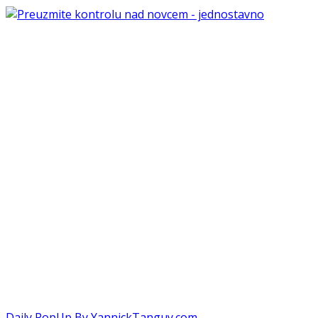
Daily PopUp By YannickTanguy.com