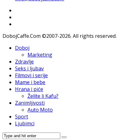
DobojCaffe.Com ©2007-2026. All rights reserved.
Doboj
Marketing
Zdravlje
Seks i ljubav
Filmovi i serije
Mame i bebe
Hrana i piće
Želite li Kafu?
Zanimljivosti
Auto Moto
Sport
Ljubimci