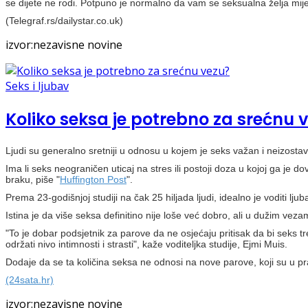
se dijete ne rodi. Potpuno je normalno da vam se seksualna želja mije
(Telegraf.rs/dailystar.co.uk)
izvor:nezavisne novine
Seks i ljubav
Koliko seksa je potrebno za srećnu 
Ljudi su generalno sretniji u odnosu u kojem je seks važan i neizostava
Ima li seks neograničen uticaj na stres ili postoji doza u kojoj ga je do
braku, piše "
Huffington Post
".
Prema 23-godišnjoj studiji na čak 25 hiljada ljudi, idealno je voditi l
Istina je da više seksa definitino nije loše već dobro, ali u dužim veza
"To je dobar podsjetnik za parove da ne osjećaju pritisak da bi seks tr
održati nivo intimnosti i strasti", kaže voditeljka studije, Ejmi Muis.
Dodaje da se ta količina seksa ne odnosi na nove parove, koji su u pr
(24sata.hr)
izvor:nezavisne novine