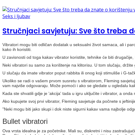
Seks i ljubav
Stručnjaci savjetuju: Sve što treba 
Vibratori mogu biti odličan dodatak u seksualni život samaca, ali i par
kako ih koristiti.
U zavisnosti od toga kakav vibrator koristite, tehnike će biti drugači
Neki vibratori su samo za korištenje na klitorisu. U tom slučaju, držit
U slučaju da imate vibrator poput rabbita ili onog koji stimuliše i G-t
Ukoliko se radi o vašem prvom susretu s vibratorom, Fleming savjetuje
vam najviše odgovaraju. Može pomoći i ako se gledate u ogledalu kako
Kada ste shvatili gdje je 'akcija' tada u igru uključite i vibrator, a on
Ako kupujete svoj prvi vibrator, Fleming savjetuje da počnete s jeftiniji
"Neki mogu biti jako skupi i dok niste sigurni kakav vama najbolje odgova
Bullet vibratori
Ova vrsta idealna je za početnike. Mali su, diskretni i nisu zastrašujuć