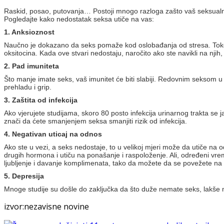
Raskid, posao, putovanja… Postoji mnogo razloga zašto vaš seksualni 
Pogledajte kako nedostatak seksa utiče na vas:
1. Anksioznost
Naučno je dokazano da seks pomaže kod oslobađanja od stresa. Tokom
oksitocina. Kada ove stvari nedostaju, naročito ako ste navikli na nj
2. Pad imuniteta
Što manje imate seks, vaš imunitet će biti slabiji. Redovnim seksom u o
prehladu i grip.
3. Zaštita od infekcija
Ako vjerujete studijama, skoro 80 posto infekcija urinarnog trakta se 
znači da ćete smanjenjem seksa smanjiti rizik od infekcija.
4. Negativan uticaj na odnos
Ako ste u vezi, a seks nedostaje, to u velikoj mjeri može da utiče n
drugih hormona i utiču na ponašanje i raspoloženje. Ali, određeni vreme
ljubljenje i davanje komplimenata, tako da možete da se povežete na o
5. Depresija
Mnoge studije su došle do zaključka da što duže nemate seks, lakše m
izvor:nezavisne novine