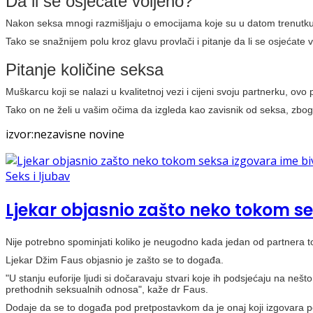
Da li se osjećate voljeno?
Nakon seksa mnogi razmišljaju o emocijama koje su u datom trenutk
Tako se snažnijem polu kroz glavu provlači i pitanje da li se osjećate
Pitanje količine seksa
Muškarcu koji se nalazi u kvalitetnoj vezi i cijeni svoju partnerku, ovo
Tako on ne želi u vašim očima da izgleda kao zavisnik od seksa, zbog 
izvor:nezavisne novine
Seks i ljubav
Ljekar objasnio zašto neko tokom s
Nije potrebno spominjati koliko je neugodno kada jedan od partnera
Ljekar Džim Faus objasnio je zašto se to događa.
"U stanju euforije ljudi si dočaravaju stvari koje ih podsjećaju na ne
prethodnih seksualnih odnosa", kaže dr Faus.
Dodaje da se to događa pod pretpostavkom da je onaj koji izgovara 