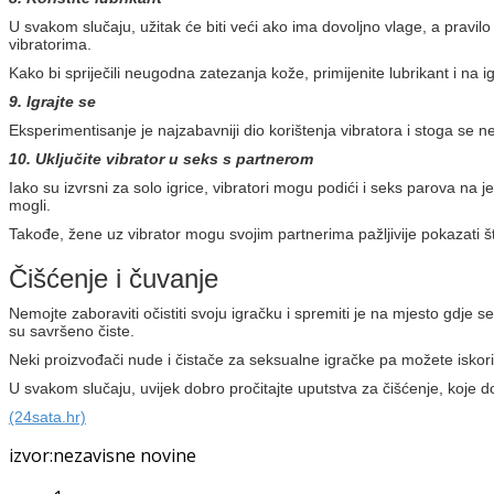
U svakom slučaju, užitak će biti veći ako ima dovoljno vlage, a pravilo 
vibratorima.
Kako bi spriječili neugodna zatezanja kože, primijenite lubrikant i na i
9. Igrajte se
Eksperimentisanje je najzabavniji dio korištenja vibratora i stoga se ne
10. Uključite vibrator u seks s partnerom
Iako su izvrsni za solo igrice, vibratori mogu podići i seks parova na 
mogli.
Takođe, žene uz vibrator mogu svojim partnerima pažljivije pokazati 
Čišćenje i čuvanje
Nemojte zaboraviti očistiti svoju igračku i spremiti je na mjesto gdje s
su savršeno čiste.
Neki proizvođači nude i čistače za seksualne igračke pa možete iskoristi
U svakom slučaju, uvijek dobro pročitajte uputstva za čišćenje, koje 
(24sata.hr)
izvor:nezavisne novine