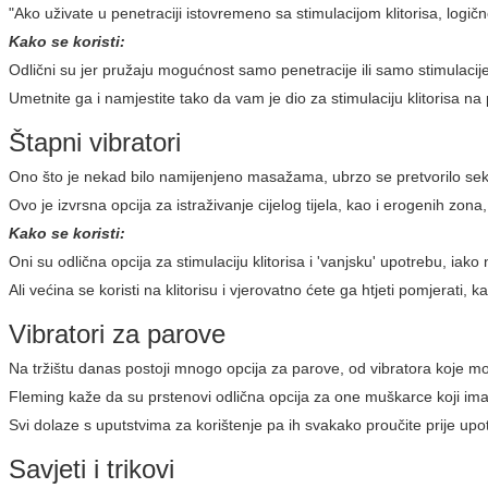
"Ako uživate u penetraciji istovremeno sa stimulacijom klitorisa, logič
Kako se koristi:
Odlični su jer pružaju mogućnost samo penetracije ili samo stimulacije k
Umetnite ga i namjestite tako da vam je dio za stimulaciju klitorisa n
Štapni vibratori
Ono što je nekad bilo namijenjeno masažama, ubrzo se pretvorilo seksi
Ovo je izvrsna opcija za istraživanje cijelog tijela, kao i erogenih zon
Kako se koristi:
Oni su odlična opcija za stimulaciju klitorisa i 'vanjsku' upotrebu, ia
Ali većina se koristi na klitorisu i vjerovatno ćete ga htjeti pomjerati, 
Vibratori za parove
Na tržištu danas postoji mnogo opcija za parove, od vibratora koje može
Fleming kaže da su prstenovi odlična opcija za one muškarce koji ima
Svi dolaze s uputstvima za korištenje pa ih svakako proučite prije upo
Savjeti i trikovi