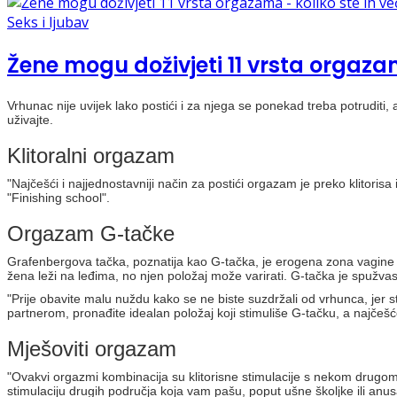
Seks i ljubav
Žene mogu doživjeti 11 vrsta orgazama
Vrhunac nije uvijek lako postići i za njega se ponekad treba potruditi, 
uživajte.
Klitoralni orgazam
"Najčešći i najjednostavniji način za postići orgazam je preko klitoris
"Finishing school".
Orgazam G-tačke
Grafenbergova tačka, poznatija kao G-tačka, je erogena zona vagine čij
žena leži na leđima, no njen položaj može varirati. G-tačka je spužvasti
"Prije obavite malu nuždu kako se ne biste suzdržali od vrhunca, jer
partnerom, pronađite idealan položaj koji stimuliše G-tačku, a najčešć
Mješoviti orgazam
"Ovakvi orgazmi kombinacija su klitorisne stimulacije s nekom drugom. 
stimulaciju drugih područja koja vam pašu, poput ušne školjke ili an