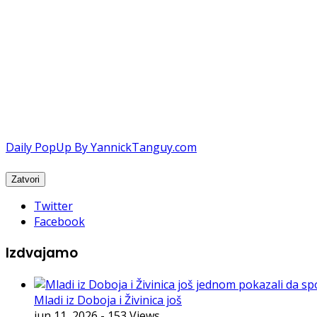
Daily PopUp By YannickTanguy.com
Twitter
Facebook
Izdvajamo
Mladi iz Doboja i Živinica još
jun 11, 2026
- 153 Views