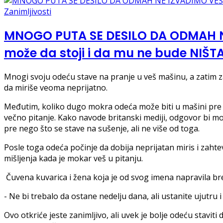
Zanimljivosti
MNOGO PUTA SE DESILO DA ODMAH NE 
može da stoji i da mu ne bude NIŠTA
Mnogi svoju odeću stave na pranje u veš mašinu, a zatim z
da miriše veoma neprijatno.
Međutim, koliko dugo mokra odeća može biti u mašini pre n
večno pitanje. Kako navode britanski mediji, odgovor bi m
pre nego što se stave na sušenje, ali ne više od toga.
Posle toga odeća počinje da dobija neprijatan miris i zahte
mišljenja kada je mokar veš u pitanju.
Čuvena kuvarica i žena koja je od svog imena napravila bren
- Ne bi trebalo da ostane nedelju dana, ali ustanite ujutru i 
Ovo otkriće jeste zanimljivo, ali uvek je bolje odeću staviti 