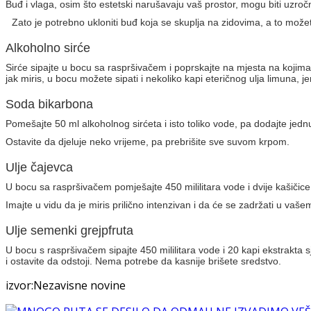
Buđ i vlaga, osim što estetski narušavaju vaš prostor, mogu biti uzročni
Zato je potrebno ukloniti buđ koja se skuplja na zidovima, a to možet
Alkoholno sirće
Sirće sipajte u bocu sa raspršivačem i poprskajte na mjesta na kojima
jak miris, u bocu možete sipati i nekoliko kapi eteričnog ulja limuna,
Soda bikarbona
Pomešajte 50 ml alkoholnog sirćeta i isto toliko vode, pa dodajte je
Ostavite da djeluje neko vrijeme, pa prebrišite sve suvom krpom.
Ulje čajevca
U bocu sa raspršivačem pomješajte 450 mililitara vode i dvije kašičice
Imajte u vidu da je miris prilično intenzivan i da će se zadržati u va
Ulje semenki grejpfruta
U bocu s raspršivačem sipajte 450 mililitara vode i 20 kapi ekstrakta 
i ostavite da odstoji. Nema potrebe da kasnije brišete sredstvo.
izvor:Nezavisne novine