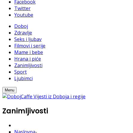
Facebook
Twitter
Youtube
Doboj
Zdravlje
Seks i ljubav
Filmovi i serije
Mame i bebe
Hrana i piće
Zanimljivosti
Sport
Ljubimci
Menu
Zanimljivosti
Naslovna
-