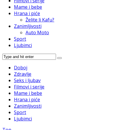
Filmovi i serije
Mame i bebe
Hrana i piće
Želite li Kafu?
Zanimljivosti
Auto Moto
Sport
Ljubimci
Doboj
Zdravlje
Seks i ljubav
Filmovi i serije
Mame i bebe
Hrana i piće
Zanimljivosti
Sport
Ljubimci
Top