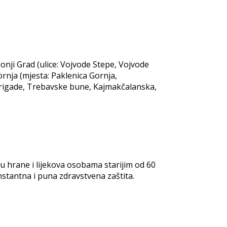
onji Grad (ulice: Vojvode Stepe, Vojvode
ornja (mjesta: Paklenica Gornja,
ke brigade, Trebavske bune, Kajmakčalanska,
u hrane i lijekova osobama starijim od 60
stantna i puna zdravstvena zaštita.