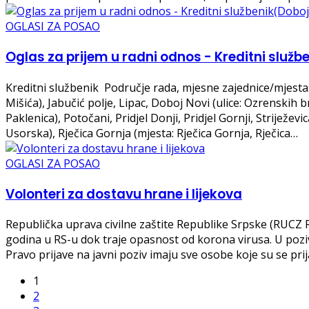
OGLASI ZA POSAO
Oglas za prijem u radni odnos - Kreditni služb
Kreditni službenik Područje rada, mjesne zajednice/mjesta: 
Mišića), Jabučić polje, Lipac, Doboj Novi (ulice: Ozrenskih
Paklenica), Potočani, Pridjel Donji, Pridjel Gornji, Strijež
Usorska), Rječica Gornja (mjesta: Rječica Gornja, Rječica…
OGLASI ZA POSAO
Volonteri za dostavu hrane i lijekova
Republička uprava civilne zaštite Republike Srpske (RUCZ R
godina u RS-u dok traje opasnost od korona virusa. U pozi
Pravo prijave na javni poziv imaju sve osobe koje su se prij
1
2