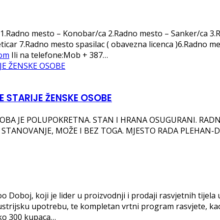
to:1.Radno mesto – Konobar/ca 2.Radno mesto – Sanker/ca 3
car 7.Radno mesto spasilac ( obavezna licenca )6.Radno me
com
Ili na telefone:Mob + 387…
E STARIJE ŽENSKE OSOBE
BA JE POLUPOKRETNA. STAN I HRANA OSUGURANI. RADNO V
 STANOVANJE, MOŽE I BEZ TOGA. MJESTO RADA PLEHAN-DE
Doboj, koji je lider u proizvodnji i prodaji rasvjetnih tijela
ustrijsku upotrebu, te kompletan vrtni program rasvjete, kao
ko 300 kupaca…