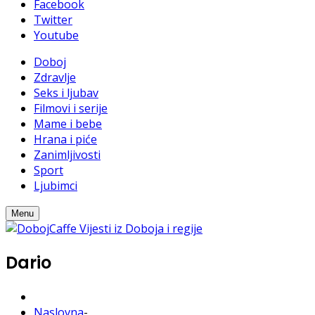
Facebook
Twitter
Youtube
Doboj
Zdravlje
Seks i ljubav
Filmovi i serije
Mame i bebe
Hrana i piće
Zanimljivosti
Sport
Ljubimci
Menu
Dario
Naslovna
-