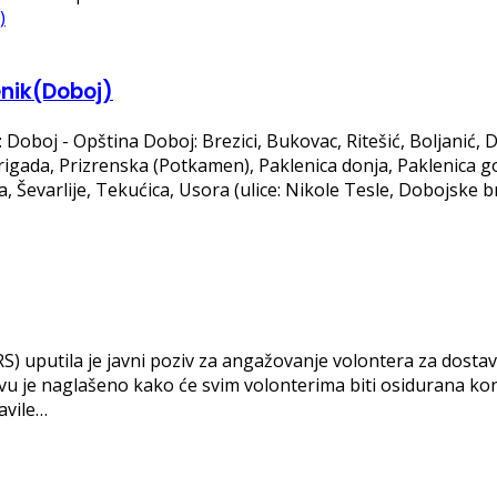
enik(Doboj)
Doboj - Opština Doboj: Brezici, Bukovac, Ritešić, Boljanić, D
 brigada, Prizrenska (Potkamen), Paklenica donja, Paklenica g
evica, Ševarlije, Tekućica, Usora (ulice: Nikole Tesle, Dobojs
S) uputila je javni poziv za angažovanje volontera za dostav
vu je naglašeno kako će svim volonterima biti osidurana kon
avile…