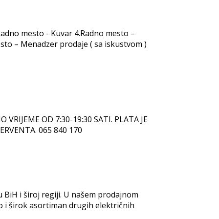
.Radno mesto - Kuvar 4.Radno mesto –
sto – Menadzer prodaje ( sa iskustvom )
RIJEME OD 7:30-19:30 SATI. PLATA JE
RVENTA. 065 840 170
 u BiH i široj regiji. U našem prodajnom
 i širok asortiman drugih električnih