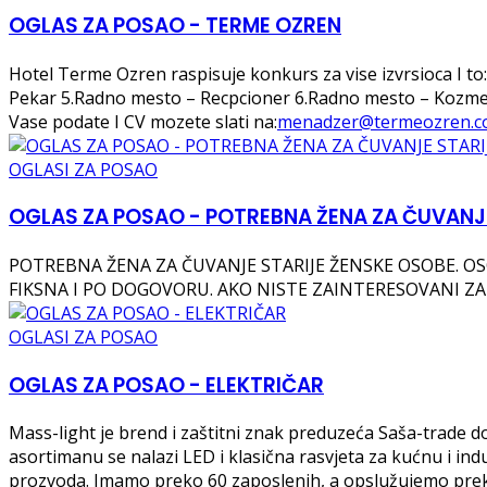
OGLAS ZA POSAO - TERME OZREN
Hotel Terme Ozren raspisuje konkurs za vise izvrsioca I 
Pekar 5.Radno mesto – Recpcioner 6.Radno mesto – Kozmeti
Vase podate I CV mozete slati na:
menadzer@termeozren.
OGLASI ZA POSAO
OGLAS ZA POSAO - POTREBNA ŽENA ZA ČUVANJ
POTREBNA ŽENA ZA ČUVANJE STARIJE ŽENSKE OSOBE. OSO
FIKSNA I PO DOGOVORU. AKO NISTE ZAINTERESOVANI ZA
OGLASI ZA POSAO
OGLAS ZA POSAO - ELEKTRIČAR
Mass-light je brend i zaštitni znak preduzeća Saša-trade doo 
asortimanu se nalazi LED i klasična rasvjeta za kućnu i ind
prozvoda. Imamo preko 60 zaposlenih, a opslužujemo pre