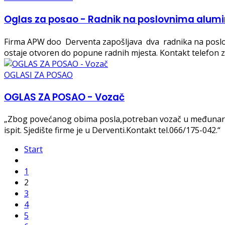
Oglas za posao - Radnik na poslovnima alumin
Firma APW doo Derventa zapošljava dva radnika na poslovi
ostaje otvoren do popune radnih mjesta. Kontakt telefon za
OGLASI ZA POSAO
OGLAS ZA POSAO - Vozač
„Zbog povećanog obima posla,potreban vozač u međunarod
ispit. Sjedište firme je u Derventi.Kontakt tel.066/175-042.“
Start
1
2
3
4
5