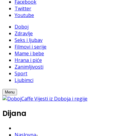
Facebook
Twitter
Youtube
Doboj
Zdravlje
Seks i ljubav
Filmovi i serije
Mame i bebe
Hrana i piće
Zanimljivosti
Sport
Ljubimci
Menu
Dijana
Naslovna
-