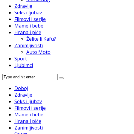
Zdravlje
Seks i ljubav
Filmovi i serije
Mame i bebe
Hrana i piće
Želite li Kafu?
Zanimljivosti
Auto Moto
Sport
Ljubimci
Doboj
Zdravlje
Seks i ljubav
Filmovi i serije
Mame i bebe
Hrana i piće
Zanimljivosti