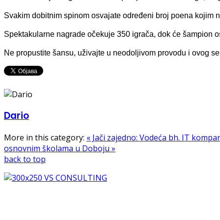
Svakim dobitnim spinom osvajate određeni broj poena kojim nap
Spektakularne nagrade očekuje 350 igrača, dok će šampion os
Ne propustite šansu, uživajte u neodoljivom provodu i ovog 
Dario
More in this category:
« Jači zajedno: Vodeća bh. IT kompa
osnovnim školama u Doboju »
back to top