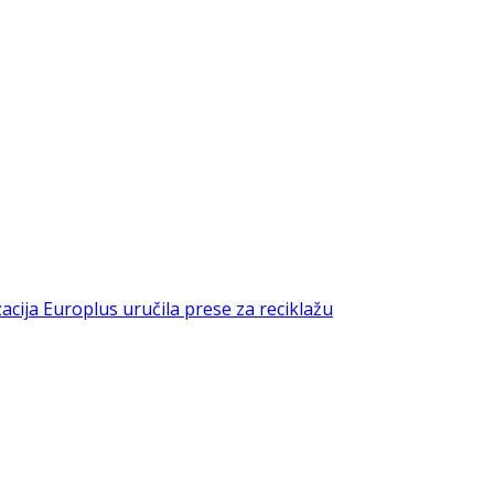
acija Europlus uručila prese za reciklažu