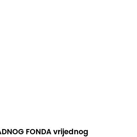
ADNOG FONDA vrijednog