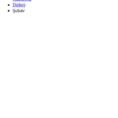
Doboj
-
ljubav