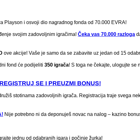
dera Playson i osvoji dio nagradnog fonda od 70.000 EVRA!
đenje svojim zadovoljnim igračima!
Čeka vas 70.000 razloga
da
D
ove akcije! Vaše je samo da se zabavite uz jedan od 15 odabr
ni fond će podijeliti
350 igrača
! S toga ne čekajte, ulogujte se n
REGISTRUJ SE I PREUZMI BONUS!
ružiš stotinama zadovoljnih igrača. Registracija traje svega ne
A!
Nije potrebno ni da deponuješ novac na nalog – kazino bonus
grajte jednu od odabranih igara i počinje žurka!