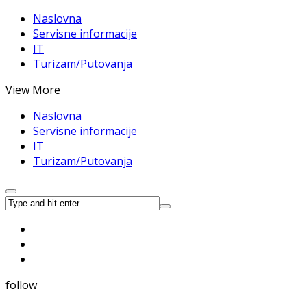
Naslovna
Servisne informacije
IT
Turizam/Putovanja
View More
Naslovna
Servisne informacije
IT
Turizam/Putovanja
follow