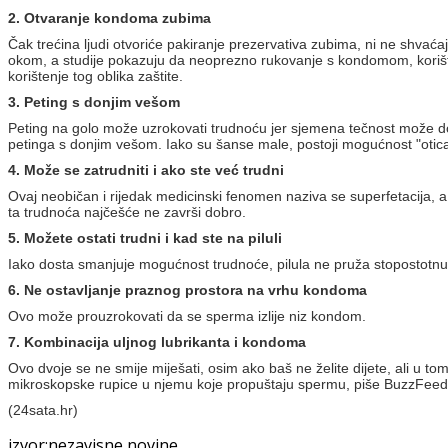
2. Otvaranje kondoma zubima
Čak trećina ljudi otvoriće pakiranje prezervativa zubima, ni ne shvaća
okom, a studije pokazuju da neoprezno rukovanje s kondomom, korišten
korištenje tog oblika zaštite.
3. Peting s donjim vešom
Peting na golo može uzrokovati trudnoću jer sjemena tečnost može dosp
petinga s donjim vešom. Iako su šanse male, postoji mogućnost "otica
4. Može se zatrudniti i ako ste već trudni
Ovaj neobičan i rijedak medicinski fenomen naziva se superfetacija, a
ta trudnoća najčešće ne završi dobro.
5. Možete ostati trudni i kad ste na piluli
Iako dosta smanjuje mogućnost trudnoće, pilula ne pruža stopostotnu 
6. Ne ostavljanje praznog prostora na vrhu kondoma
Ovo može prouzrokovati da se sperma izlije niz kondom.
7. Kombinacija uljnog lubrikanta i kondoma
Ovo dvoje se ne smije miješati, osim ako baš ne želite dijete, ali u to
mikroskopske rupice u njemu koje propuštaju spermu, piše BuzzFeed
(24sata.hr)
izvor:nezavisne novine