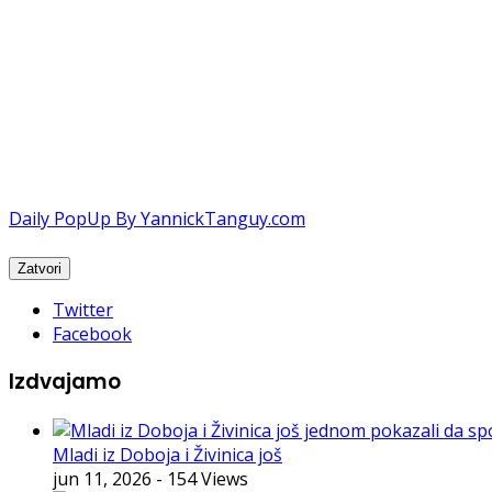
Daily PopUp By YannickTanguy.com
Twitter
Facebook
Izdvajamo
Mladi iz Doboja i Živinica još
jun 11, 2026
- 154 Views