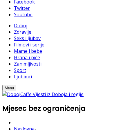
Facebook
Twitter
Youtube
Doboj
Zdravlje
Seks i ljubav
Filmovi i serije
Mame i bebe
Hrana i piće
Zanimljivosti
Sport
Ljubimci
Menu
Mjesec bez ograničenja
Naslovna
-