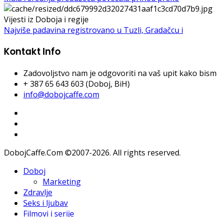
Vijesti iz Doboja i regije
Najviše padavina registrovano u Tuzli, Gradačcu i
Kontakt Info
Zadovoljstvo nam je odgovoriti na vaš upit kako bismo 
+ 387 65 643 603 (Doboj, BiH)
info@dobojcaffe.com
DobojCaffe.Com ©2007-2026. All rights reserved.
Doboj
Marketing
Zdravlje
Seks i ljubav
Filmovi i serije