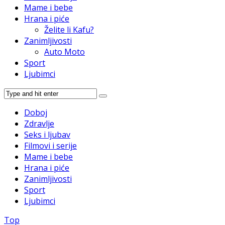
Mame i bebe
Hrana i piće
Želite li Kafu?
Zanimljivosti
Auto Moto
Sport
Ljubimci
Doboj
Zdravlje
Seks i ljubav
Filmovi i serije
Mame i bebe
Hrana i piće
Zanimljivosti
Sport
Ljubimci
Top