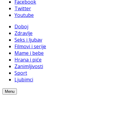
Facebook
Twitter
Youtube
Doboj
Zdravlje
Seks i ljubav
Filmovi i serije
Mame i bebe
Hrana i piće
Zanimljivosti
Sport
Ljubimci
Menu