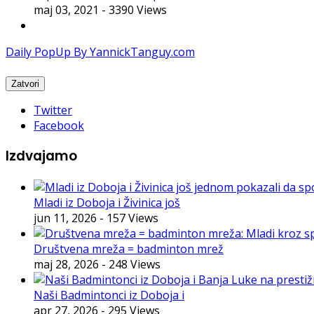
maj 03, 2021
- 3390 Views
Daily PopUp By YannickTanguy.com
Twitter
Facebook
Izdvajamo
Mladi iz Doboja i Živinica još
jun 11, 2026
- 157 Views
Društvena mreža = badminton mrež
maj 28, 2026
- 248 Views
Naši Badmintonci iz Doboja i
apr 27, 2026
- 295 Views