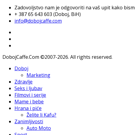
Zadovoljstvo nam je odgovoriti na vaš upit kako bismo 
+ 387 65 643 603 (Doboj, BiH)
info@dobojcaffe.com
DobojCaffe.Com ©2007-2026. All rights reserved.
Doboj
Marketing
Zdravlje
Seks i ljubav
Filmovi i serije
Mame i bebe
Hrana i piće
Želite li Kafu?
Zanimljivosti
Auto Moto
Sport