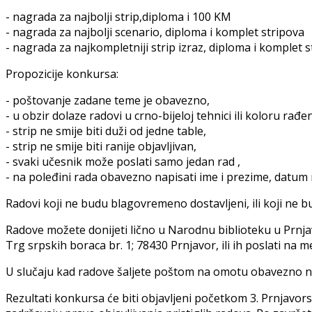
- nagrada za najbolji strip,diploma i 100 KM
- nagrada za najbolji scenario, diploma i komplet stripova
- nagrada za najkompletniji strip izraz, diploma i komplet 
Propozicije konkursa:
- poštovanje zadane teme je obavezno,
- u obzir dolaze radovi u crno-bijeloj tehnici ili koloru ra
- strip ne smije biti duži od jedne table,
- strip ne smije biti ranije objavljivan,
- svaki učesnik može poslati samo jedan rad ,
- na poleđini rada obavezno napisati ime i prezime, datum 
Radovi koji ne budu blagovremeno dostavljeni, ili koji ne b
Radove možete donijeti lično u Narodnu biblioteku u Prnja
Trg srpskih boraca br. 1; 78430 Prnjavor, ili ih poslati na m
U slučaju kad radove šaljete poštom na omotu obavezno naz
Rezultati konkursa će biti objavljeni početkom 3. Prnjavors