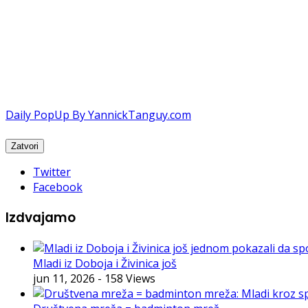
Daily PopUp By YannickTanguy.com
Twitter
Facebook
Izdvajamo
Mladi iz Doboja i Živinica još
jun 11, 2026
- 158 Views