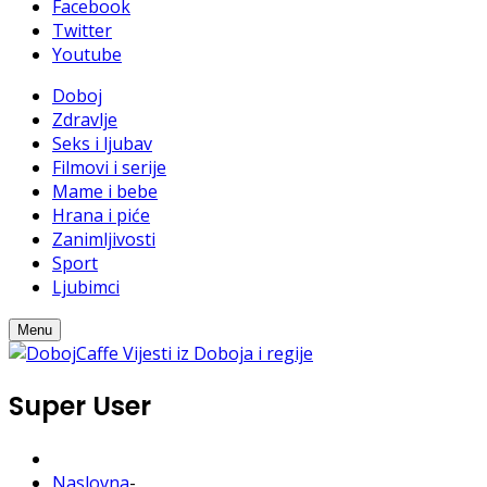
Facebook
Twitter
Youtube
Doboj
Zdravlje
Seks i ljubav
Filmovi i serije
Mame i bebe
Hrana i piće
Zanimljivosti
Sport
Ljubimci
Menu
Super User
Naslovna
-