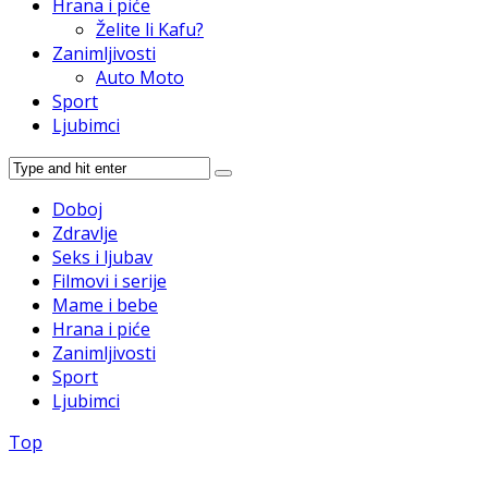
Hrana i piće
Želite li Kafu?
Zanimljivosti
Auto Moto
Sport
Ljubimci
Doboj
Zdravlje
Seks i ljubav
Filmovi i serije
Mame i bebe
Hrana i piće
Zanimljivosti
Sport
Ljubimci
Top