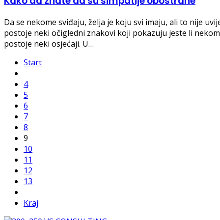
Kako da znate da su simpatije obostrane
Da se nekome sviđaju, želja je koju svi imaju, ali to nije uv
postoje neki očigledni znakovi koji pokazuju jeste li neko
postoje neki osjećaji. U…
Start
4
5
6
7
8
9
10
11
12
13
Kraj