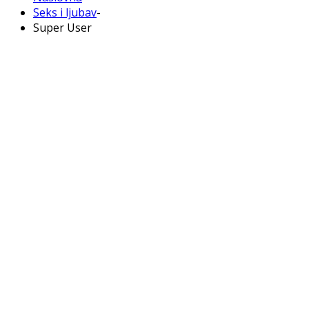
Seks i ljubav
-
Super User