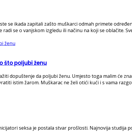
te se ikada zapitali zašto muškarci odmah primete određene ž
 radi se o vanjskom izgledu ili načinu na koji se oblačite. S
 što poljubi ženu
ražiti dopuštenje da poljubi ženu. Umjesto toga malim će zna
zvratiti istim žarom. Muškarac ne želi otići kući i s vama ra
nicijatori seksa je postala stvar prošlosti. Najnovija studij