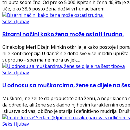
tri puta sedmično. Od preko 5.000 ispitanih žena 46,8% je
tiče, oko 38,6 posto žena doživi vrhunac barem…
Seks i ljubav
Bizarni načini kako žena može ostati trudna.
Ginekolog Meri Džejn Minkin otkrila je kako postoje i pomalo 
nije kontracepcija U današnje doba sve više mladih upušta 
suprotno - sperma ne mora uvijek…
Seks i ljubav
U odnosu sa muškarcima, žene se dijele na šes
Muškarci, ne želite da propustite alfa ženu, a neprikladna ć
da odredite, ali žene se skladno njihovim karakternim oso
iskustva od vas, obično je starija i definitivno mudrija. Dr
Seks i ljubav