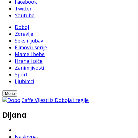
Facebook
Twitter
Youtube
Doboj
Zdravlje
Seks i ljubav
Filmovi i serije
Mame i bebe
Hrana i piće
Zanimljivosti
Sport
Ljubimci
Menu
Dijana
Naslovna
-