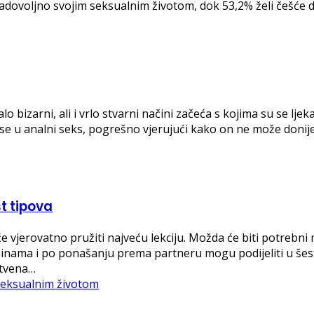
 zadovoljno svojim seksualnim životom, dok 53,2% želi češće
bizarni, ali i vrlo stvarni načini začeća s kojima su se ljekar
se u analni seks, pogrešno vjerujući kako on ne može donijet
t tipova
e vjerovatno pružiti najveću lekciju. Možda će biti potrebni 
binama i po ponašanju prema partneru mogu podijeliti u šest
uštvena…