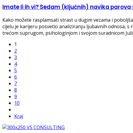
Imate li ih vi? Sedam (ključnih) navika parov
Kako možete rasplamsati strast u dugim vezama i poboljšati
cijelu je karijeru posvetio analiziranju ljubavnih odnosa, 
trećom suprugom, psihologinjom i svojom suradnicom Jul
1
2
3
4
5
6
7
8
9
10
Kraj