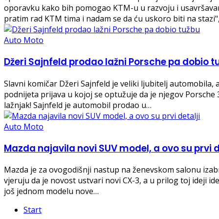
oporavku kako bih pomogao KTM-u u razvoju i usavršavanju
pratim rad KTM tima i nadam se da ću uskoro biti na stazi"
Auto Moto
Džeri Sajnfeld prodao lažni Porsche pa dobio t
​Slavni komičar Džeri Sajnfeld je veliki ljubitelj automobil
podnijeta prijava u kojoj se optužuje da je njegov Porsche 
lažnjak! Sajnfeld je automobil prodao u…
Auto Moto
Mazda najavila novi SUV model, a ovo su prvi d
Mazda je za ovogodišnji nastup na ženevskom salonu izab
vjeruju da je novost ustvari novi CX-3, a u prilog toj ideji
još jednom modelu nove…
Start