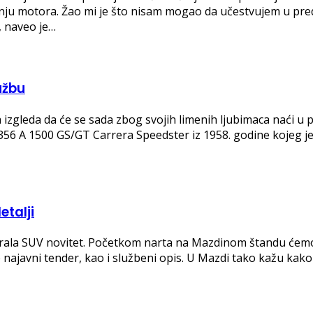
 motora. Žao mi je što nisam mogao da učestvujem u predse
, naveo je…
užbu
a, a izgleda da će se sada zbog svojih limenih ljubimaca naći 
356 A 1500 GS/GT Carrera Speedster iz 1958. godine kojeg je 
etalji
rala SUV novitet. Početkom narta na Mazdinom štandu ćemo
 ide najavni tender, kao i službeni opis. U Mazdi tako kažu ka