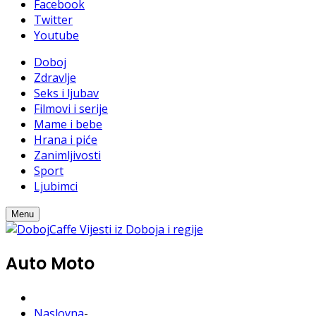
Facebook
Twitter
Youtube
Doboj
Zdravlje
Seks i ljubav
Filmovi i serije
Mame i bebe
Hrana i piće
Zanimljivosti
Sport
Ljubimci
Menu
Auto Moto
Naslovna
-