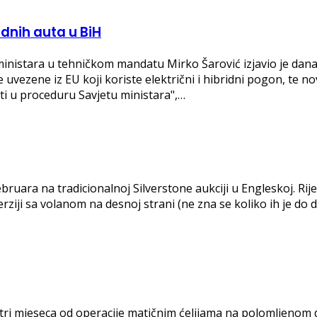
idnih auta u BiH
inistara u tehničkom mandatu Mirko Šarović izjavio je dana
uvezene iz EU koji koriste električni i hibridni pogon, te nov
uti u proceduru Savjetu ministara",…
bruara na tradicionalnoj Silverstone aukciji u Engleskoj. Rij
rziji sa volanom na desnoj strani (ne zna se koliko ih je do
ri mjeseca od operacije matičnim ćelijama na polomljenom di