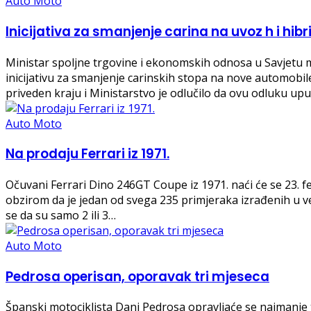
Auto Moto
Inicijativa za smanjenje carina na uvoz h i hibr
Ministar spoljne trgovine i ekonomskih odnosa u Savjetu m
inicijativu za smanjenje carinskih stopa na nove automobile 
priveden kraju i Ministarstvo je odlučilo da ovu odluku up
Auto Moto
Na prodaju Ferrari iz 1971.
​Očuvani Ferrari Dino 246GT Coupe iz 1971. naći će se 23. fe
obzirom da je jedan od svega 235 primjeraka izrađenih u ve
se da su samo 2 ili 3…
Auto Moto
Pedrosa operisan, oporavak tri mjeseca
Španski motociklista Dani Pedrosa opravljaće se najmanje t