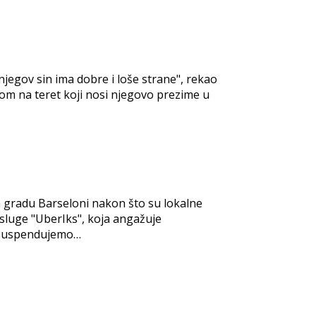
njegov sin ima dobre i loše strane", rekao
rom na teret koji nosi njegovo prezime u
 gradu Barseloni nakon što su lokalne
usluge "UberIks", koja angažuje
da suspendujemo…