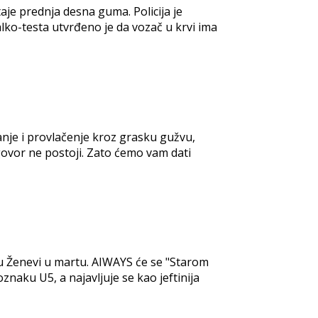
taje prednja desna guma. Policija je
ko-testa utvrđeno je da vozač u krvi ima
ranje i provlačenje kroz grasku gužvu,
govor ne postoji. Zato ćemo vam dati
 u Ženevi u martu. AIWAYS će se "Starom
naku U5, a najavljuje se kao jeftinija