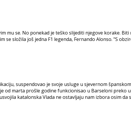
m mu se. No ponekad je teško slijediti njegove korake. Biti 
im se složila još jedna F1 legenda, Fernando Alonso. "S obzi
likaciju, suspendovao je svoje usluge u sjevernom španskom
r je od marta prošle godine funkcionisao u Barseloni preko 
je usvojila katalonska Vlada ne ostavljaju nam izbora osim 