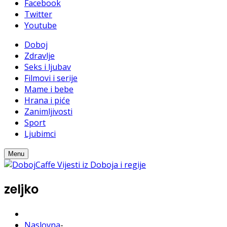
Facebook
Twitter
Youtube
Doboj
Zdravlje
Seks i ljubav
Filmovi i serije
Mame i bebe
Hrana i piće
Zanimljivosti
Sport
Ljubimci
Menu
zeljko
Naslovna
-