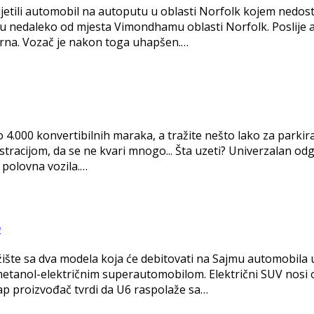
imijetili automobil na autoputu u oblasti Norfolk kojem nedos
 nedaleko od mjesta Vimondhamu oblasti Norfolk. Poslije al
e Srna. Vozač je nakon toga uhapšen.…
oko 4.000 konvertibilnih maraka, a tražite nešto lako za parki
stracijom, da se ne kvari mnogo... Šta uzeti? Univerzalan od
a polovna vozila.…
e
žište sa dva modela koja će debitovati na Sajmu automobila
etanol-električnim superautomobilom. Električni SUV nosi oz
tap proizvođač tvrdi da U6 raspolaže sa…