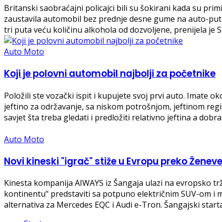
Britanski saobraćajni policajci bili su šokirani kada su pr
zaustavila automobil bez prednje desne gume na auto-putu
tri puta veću količinu alkohola od dozvoljene, prenijela j
Auto Moto
Koji je polovni automobil najbolji za početnike
Položili ste vozački ispit i kupujete svoj prvi auto. Imate 
jeftino za održavanje, sa niskom potrošnjom, jeftinom regi
savjet šta treba gledati i predložiti relativno jeftina a dobr
Auto Moto
Novi kineski "igrač" stiže u Evropu preko Ženev
Kinesta kompanija AIWAYS iz Šangaja ulazi na evropsko tr
kontinentu" predstaviti sa potpuno električnim SUV-om i m
alternativa za Mercedes EQC i Audi e-Tron. Šangajski star