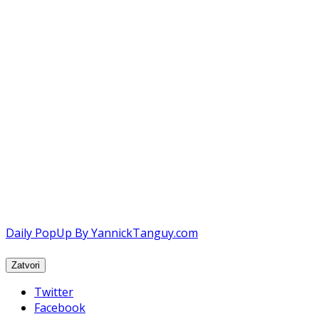
Daily PopUp By YannickTanguy.com
Twitter
Facebook