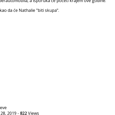
perautomobila, a isporuka će početi krajem ove godine.
kao da će Nathalie "biti skupa".
 28, 2019
-
822
Views