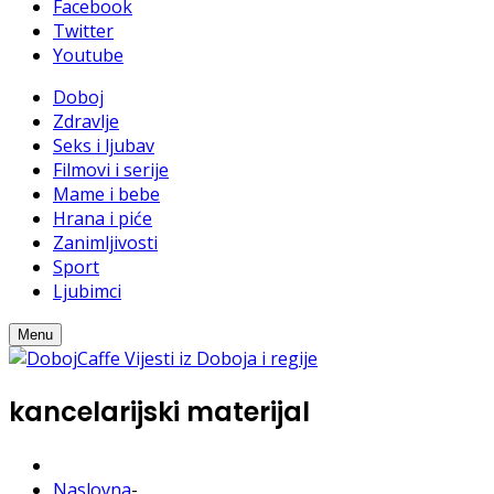
Facebook
Twitter
Youtube
Doboj
Zdravlje
Seks i ljubav
Filmovi i serije
Mame i bebe
Hrana i piće
Zanimljivosti
Sport
Ljubimci
Menu
kancelarijski materijal
Naslovna
-