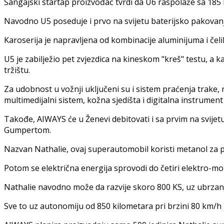
Šangajski startap proizvođač tvrdi da U6 raspolaže sa 185
Navodno U5 poseduje i prvo na svijetu baterijsko pakovan
Karoserija je napravljena od kombinacije aluminijuma i čelik
U5 je zabilježio pet zvjezdica na kineskom "kreš" testu, a k
tržištu.
Za udobnost u vožnji uključeni su i sistem praćenja trake,
multimedijalni sistem, kožna sjedišta i digitalna instrument 
Takođe, AIWAYS će u Ženevi debitovati i sa prvim na svij
Gumpertom.
Nazvan Nathalie, ovaj superautomobil koristi metanol za pro
Potom se električna energija sprovodi do četiri elektro-mo
Nathalie navodno može da razvije skoro 800 KS, uz ubrza
Sve to uz autonomiju od 850 kilometara pri brzini 80 km/h 