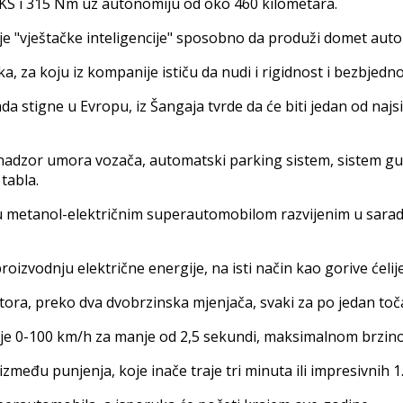
 KS i 315 Nm uz autonomiju od oko 460 kilometara.
je "vještačke inteligencije" sposobno da produži domet aut
a, za koju iz kompanije ističu da nudi i rigidnost i bezbjedno
ada stigne u Evropu, iz Šangaja tvrde da će biti jedan od naj
 nadzor umora vozača, automatski parking sistem, sistem guž
tabla.
etu metanol-električnim superautomobilom razvijenim u sar
izvodnju električne energije, na isti način kao gorive ćelije
tora, preko dva dvobrzinska mjenjača, svaki za po jedan toč
nje 0-100 km/h za manje od 2,5 sekundi, maksimalnom brzi
između punjenja, koje inače traje tri minuta ili impresivnih 