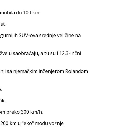
omobila do 100 km.
st.
sigurnijih SUV-ova srednje veličine na
ve u saobraćaju, a tu su i 12,3-inčni
adnji sa njemačkim inženjerom Rolandom
.
ak.
nom preko 300 km/h.
1.200 km u "eko" modu vožnje.