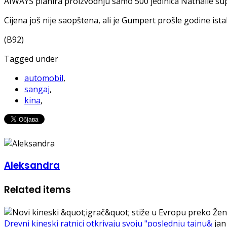
AIWAYS planira proizvodnju samo 500 jedinica Nathalie su
Cijena još nije saopštena, ali je Gumpert prošle godine ista
(B92)
Tagged under
automobil
,
sangaj
,
kina
,
Aleksandra
Related items
Drevni kineski ratnici otkrivaju svoju "poslednju tajnu&
jan