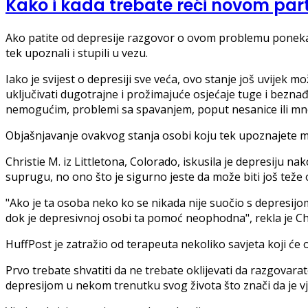
Kako i kada trebate reći novom part
Ako patite od depresije razgovor o ovom problemu ponekad m
tek upoznali i stupili u vezu.
Iako je svijest o depresiji sve veća, ovo stanje još uvijek m
uključivati ​​dugotrajne i prožimajuće osjećaje tuge i bezn
nemogućim, problemi sa spavanjem, poput nesanice ili mn
Objašnjavanje ovakvog stanja osobi koju tek upoznajete mo
Christie M. iz Littletona, Colorado, iskusila je depresiju na
suprugu, no ono što je sigurno jeste da može biti još teže 
"Ako je ta osoba neko ko se nikada nije suočio s depresijo
dok je depresivnoj osobi ta pomoć neophodna", rekla je Chr
HuffPost je zatražio od terapeuta nekoliko savjeta koji će 
Prvo trebate shvatiti da ne trebate oklijevati da razgovara
depresijom u nekom trenutku svog života što znači da je vj