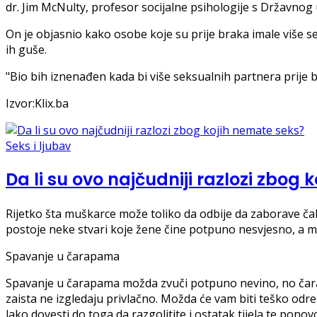
dr. Jim McNulty, profesor socijalne psihologije s Državnog u
On je objasnio kako osobe koje su prije braka imale više
ih guše.
"Bio bih iznenađen kada bi više seksualnih partnera prije b
Izvor:Klix.ba
Seks i ljubav
Da li su ovo najčudniji razlozi zbog 
Rijetko šta muškarce može toliko da odbije da zaborave ča
postoje neke stvari koje žene čine potpuno nesvjesno, a mu
Spavanje u čarapama
Spavanje u čarapama možda zvuči potpuno nevino, no čarape
zaista ne izgledaju privlačno. Možda će vam biti teško odre
lako dovesti do toga da razgolitite i ostatak tijela te pono