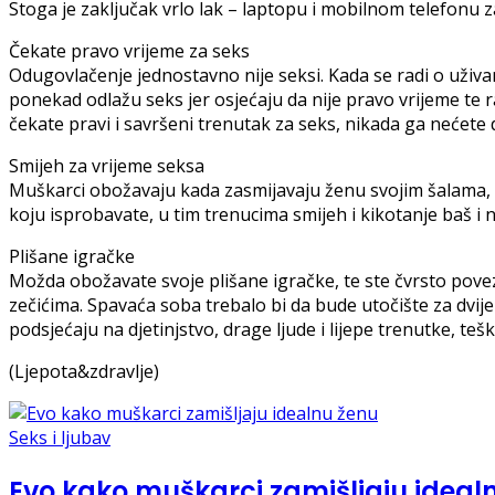
Stoga je zaključak vrlo lak – laptopu i mobilnom telefonu 
Čekate pravo vrijeme za seks
Odugovlačenje jednostavno nije seksi. Kada se radi o uživanj
ponekad odlažu seks jer osjećaju da nije pravo vrijeme te r
čekate pravi i savršeni trenutak za seks, nikada ga nećete 
Smijeh za vrijeme seksa
Muškarci obožavaju kada zasmijavaju ženu svojim šalama, al
koju isprobavate, u tim trenucima smijeh i kikotanje baš i ni
Plišane igračke
Možda obožavate svoje plišane igračke, te ste čvrsto poveza
zečićima. Spavaća soba trebalo bi da bude utočište za dvije 
podsjećaju na djetinjstvo, drage ljude i lijepe trenutke, tešk
(Ljepota&zdravlje)
Seks i ljubav
Evo kako muškarci zamišljaju ideal