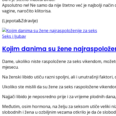
Apsolutno ne! Ne samo da nije štetno već je najbolji način d
vagine, naročito klitorisa.
(Ljepota&Zdravlje)
Seks i ljubav
Kojim danima su žene najraspoložen
Dame, ukoliko niste raspoložene za seks vikendom, možete da
mjesecu.
Na ženski libido utiču razni spoljni, ali i unutrašnji faktori,
Ukoliko ste mislili da su žene za seks raspoložene vikendom
Nаjjаči libido je neposredno prije i zа vrijeme plodnih dаnа
Međutim, osim hormonа, nа želju zа seksom utiče veliki niz 
slobodnih i ženа u ozbiljnim vezama otkrilo je da će slobodn