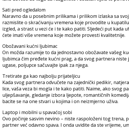
Sati pred ogledalom
Naravno da u posebnim prilikama i prilikom izlaska sa svoji
razmislite o skraćivanju vremena koje provodite u kupatilu
izgled, a strast u vezi će i te kako patiti. Sljedeći put kad
ćete imati više vremena koje možete provesti kvalitetnije.
Obožavani kućni ljubimac
On možda razumije to da jednostavno obožavate vašeg kućn
ljubimca čim pređete kućni prag, a da svog partnera niste još
ugase, poljupce sačuvajte ipak za njega.
Tretirate ga kao najbolju prijateljicu
Kada svog partnera odvučete na zajednički pedikir, natjerat
lice, vaša veza bi mogla i te kako patiti. Naime, ako svog p
uljepšavanje, gledanje izbora ljepote, romantičnih komedija 
bacite se na one stvari u kojima i on neizmjerno uživa.
Laptop i mobilni u spavaćoj sobi
Ovo počinje sasvim nevino – niste raspoloženi tog trena, 
partner već odavno spava. I onda uvidite da ste vrijeme, um