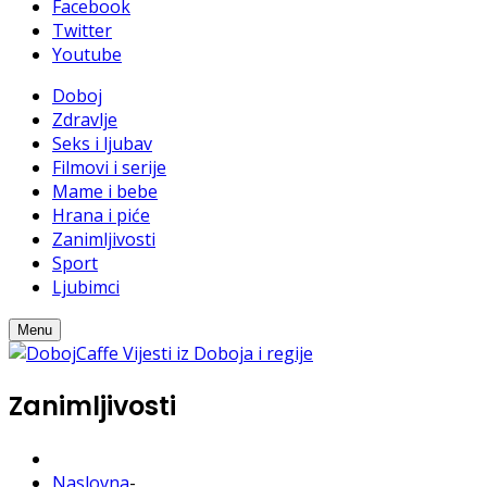
Facebook
Twitter
Youtube
Doboj
Zdravlje
Seks i ljubav
Filmovi i serije
Mame i bebe
Hrana i piće
Zanimljivosti
Sport
Ljubimci
Menu
Zanimljivosti
Naslovna
-