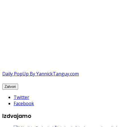
Daily PopUp By YannickTanguy.com
Twitter
Facebook
Izdvajamo