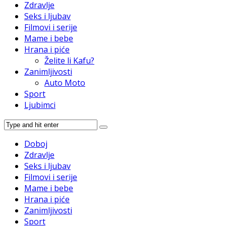
Zdravlje
Seks i ljubav
Filmovi i serije
Mame i bebe
Hrana i piće
Želite li Kafu?
Zanimljivosti
Auto Moto
Sport
Ljubimci
Doboj
Zdravlje
Seks i ljubav
Filmovi i serije
Mame i bebe
Hrana i piće
Zanimljivosti
Sport