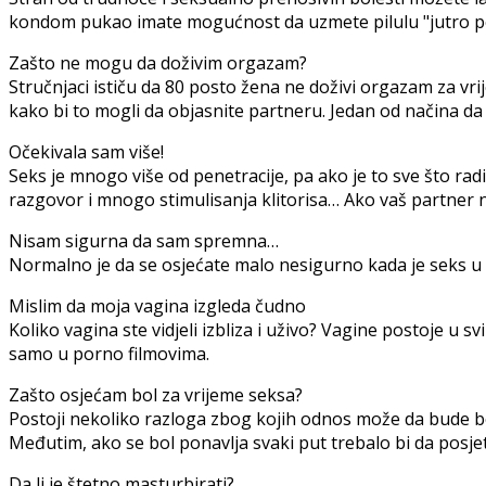
kondom pukao imate mogućnost da uzmete pilulu "jutro posl
Zašto ne mogu da doživim orgazam?
Stručnjaci ističu da 80 posto žena ne doživi orgazam za vrij
kako bi to mogli da objasnite partneru. Jedan od načina da 
Očekivala sam više!
Seks je mnogo više od penetracije, pa ako je to sve što radit
razgovor i mnogo stimulisanja klitorisa… Ako vaš partner ni
Nisam sigurna da sam spremna…
Normalno je da se osjećate malo nesigurno kada je seks u pi
Mislim da moja vagina izgleda čudno
Koliko vagina ste vidjeli izbliza i uživo? Vagine postoje u 
samo u porno filmovima.
Zašto osjećam bol za vrijeme seksa?
Postoji nekoliko razloga zbog kojih odnos može da bude bo
Međutim, ako se bol ponavlja svaki put trebalo bi da posjetit
Da li je štetno masturbirati?