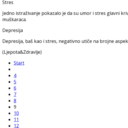
Stres
Jedno istraživanje pokazalo je da su umor i stres glavni kr
muškaraca.
Depresija
Depresija, baš kao i stres, negativno utiče na brojne aspekte
(Ljepota&Zdravlje)
Start
4
5
6
7
8
9
10
11
12