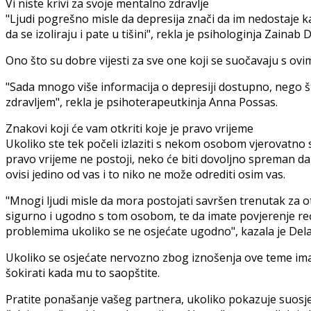
Vi niste krivi za svoje mentalno zdravlje
"Ljudi pogrešno misle da depresija znači da im nedostaje ka
da se izoliraju i pate u tišini", rekla je psihologinja Zainab 
Ono što su dobre vijesti za sve one koji se suočavaju s o
"Sada mnogo više informacija o depresiji dostupno, nego št
zdravljem", rekla je psihoterapeutkinja Anna Possas.
Znakovi koji će vam otkriti koje je pravo vrijeme
Ukoliko ste tek počeli izlaziti s nekom osobom vjerovatno
pravo vrijeme ne postoji, neko će biti dovoljno spreman d
ovisi jedino od vas i to niko ne može odrediti osim vas.
"Mnogi ljudi misle da mora postojati savršen trenutak za o
sigurno i ugodno s tom osobom, te da imate povjerenje reć
problemima ukoliko se ne osjećate ugodno", kazala je Dela
Ukoliko se osjećate nervozno zbog iznošenja ove teme imaj
šokirati kada mu to saopštite.
Pratite ponašanje vašeg partnera, ukoliko pokazuje suosje