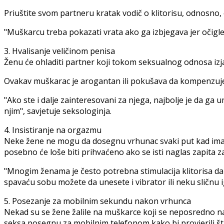
Priuštite svom partneru kratak vodič o klitorisu, odnosno, 
"Muškarcu treba pokazati vrata ako ga izbjegava jer očigl
3. Hvalisanje veličinom penisa
Ženu će ohladiti partner koji tokom seksualnog odnosa izja
Ovakav muškarac je arogantan ili pokušava da kompenzuj
"Ako ste i dalje zainteresovani za njega, najbolje je da ga 
njim", savjetuje seksologinja.
4. Insistiranje na orgazmu
Neke žene ne mogu da dosegnu vrhunac svaki put kad imaju s
posebno će loše biti prihvaćeno ako se isti naglas zapita zaš
"Mnogim ženama je često potrebna stimulacija klitorisa da
spavaću sobu možete da unesete i vibrator ili neku sličnu 
5. Posezanje za mobilnim sekundu nakon vrhunca
Nekad su se žene žalile na muškarce koji se neposredno nak
seksa posegnu za mobilnim telefonom kako bi provjerili 