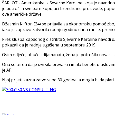
ŠARLOT - Amerikanka iz Severne Karoline, koja je navodno 
je potrošila sve pare kupujući brendirane proizvode, poput
ove američke države.
Džasmin Klifton (24) se prijavila za ekonomsku pomoć zbog 
iako je zapravo zatvorila radnju godinu dana ranije, prenio j
Pres služba Zapadnog distrikta Sjeverne Karoline navodi da
pokazali da je radnja ugašena u septembru 2019.
Osim odjeće, obuće i dijamanata, žena je potrošila novac i u
Ona se tereti da je izvršila prevaru i imala benefit u uslovi
je AP.
Njoj prijeti kazna zatvora od 30 godina, a mogla bi da plat