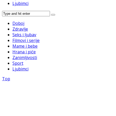
Ljubimci
Doboj
Zdravlje
Seks i ljubav
Filmovi i serije
Mame i bebe
Hrana i piće
Zanimljivosti
Sport
Ljubimci
Top