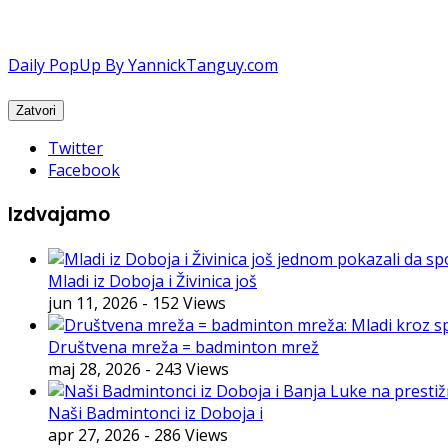
Daily PopUp By YannickTanguy.com
Twitter
Facebook
Izdvajamo
Mladi iz Doboja i Živinica još
jun 11, 2026
- 152 Views
Društvena mreža = badminton mrež
maj 28, 2026
- 243 Views
Naši Badmintonci iz Doboja i
apr 27, 2026
- 286 Views