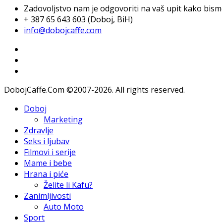
Zadovoljstvo nam je odgovoriti na vaš upit kako bismo 
+ 387 65 643 603 (Doboj, BiH)
info@dobojcaffe.com
DobojCaffe.Com ©2007-2026. All rights reserved.
Doboj
Marketing
Zdravlje
Seks i ljubav
Filmovi i serije
Mame i bebe
Hrana i piće
Želite li Kafu?
Zanimljivosti
Auto Moto
Sport