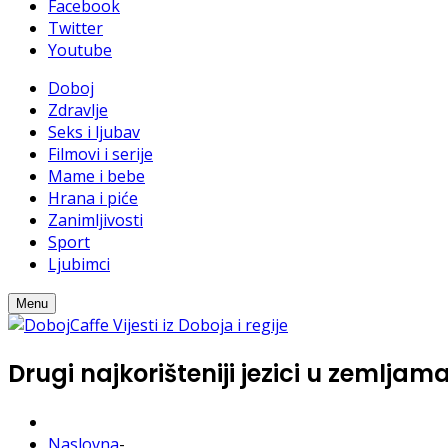
Facebook
Twitter
Youtube
Doboj
Zdravlje
Seks i ljubav
Filmovi i serije
Mame i bebe
Hrana i piće
Zanimljivosti
Sport
Ljubimci
Menu
Drugi najkorišteniji jezici u zemljama
Naslovna
-