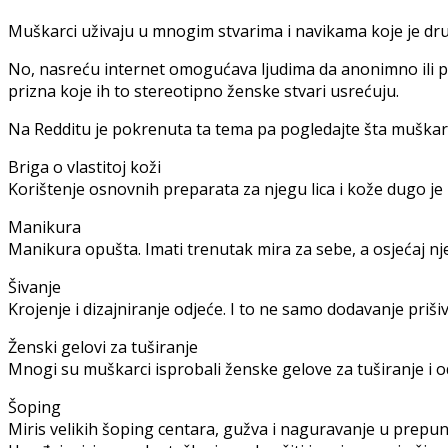
Muškarci uživaju u mnogim stvarima i navikama koje je druš
No, nasreću internet omogućava ljudima da anonimno ili po
prizna koje ih to stereotipno ženske stvari usrećuju.
Na Redditu je pokrenuta ta tema pa pogledajte šta muškarc
Briga o vlastitoj koži
Korištenje osnovnih preparata za njegu lica i kože dugo je b
Manikura
Manikura opušta. Imati trenutak mira za sebe, a osjećaj n
Šivanje
Krojenje i dizajniranje odjeće. I to ne samo dodavanje pri
Ženski gelovi za tuširanje
Mnogi su muškarci isprobali ženske gelove za tuširanje i od
Šoping
Miris velikih šoping centara, gužva i naguravanje u prepun