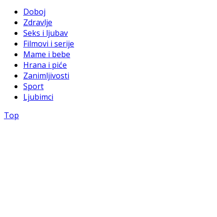
Doboj
Zdravlje
Seks i ljubav
Filmovi i serije
Mame i bebe
Hrana i piće
Zanimljivosti
Sport
Ljubimci
Top