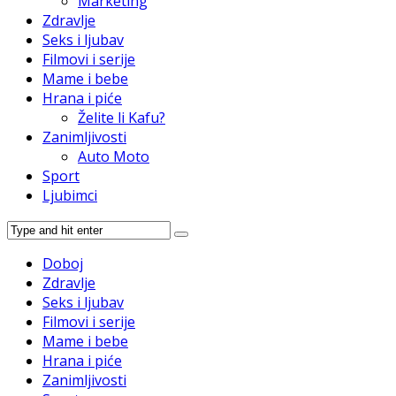
Marketing
Zdravlje
Seks i ljubav
Filmovi i serije
Mame i bebe
Hrana i piće
Želite li Kafu?
Zanimljivosti
Auto Moto
Sport
Ljubimci
Doboj
Zdravlje
Seks i ljubav
Filmovi i serije
Mame i bebe
Hrana i piće
Zanimljivosti