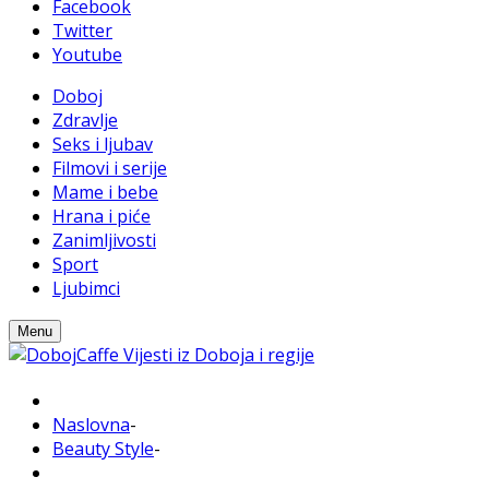
Facebook
Twitter
Youtube
Doboj
Zdravlje
Seks i ljubav
Filmovi i serije
Mame i bebe
Hrana i piće
Zanimljivosti
Sport
Ljubimci
Menu
Naslovna
-
Beauty Style
-