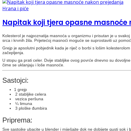
Hrana i piće
Napitak koji tjera opasne masnoće
Kolesterol je najpoznatija masnoća u organizmu i prisutan je u svakoj 
srca i krvnih žila. Prijetećoj masnoći moguće se suprostaviti uz pom
Grejp je apsolutni pobjednik kada je riječ o borbi s lošim kolesterolom 
začepljenja.
U stopu ga prati celer. Dvije stabljike ovog povrće dnevno su dovoljne
čime se uklanjaju i loše masnoće.
Sastojci:
1 grejp
2 stabljike celera
vezica peršuna
¼ limuna
3 ploške đumbira
Priprema:
Sve sastojke ubacite u blender i miješajte dok ne dobijete gusti sok 