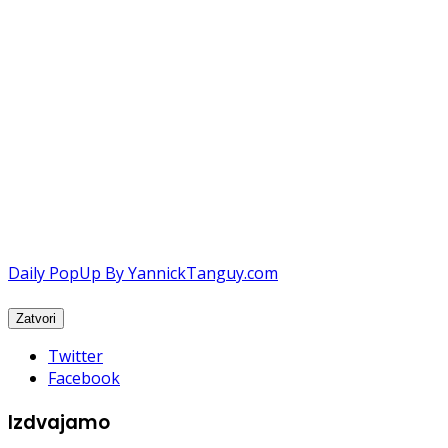
Daily PopUp By YannickTanguy.com
Twitter
Facebook
Izdvajamo