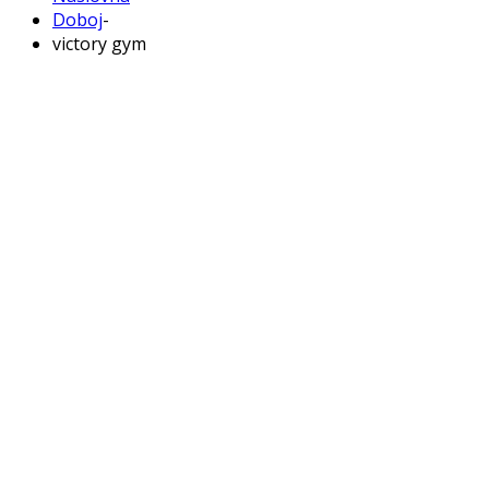
Doboj
-
victory gym