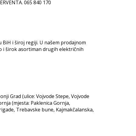
RVENTA. 065 840 170
 u BiH i široj regiji. U našem prodajnom
 i širok asortiman drugih električnih
onji Grad (ulice: Vojvode Stepe, Vojvode
ornja (mjesta: Paklenica Gornja,
ke brigade, Trebavske bune, Kajmakčalanska,