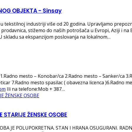
OG OBJEKTA - Sinsay
 tekstilnoj industriji više od 20 godina. Upravljamo prepo
odavnica, stižemo do naših potrošača u Evropi, Aziji i na B
i.U skladu sa ekspanzijom poslovanja na lokalnom…
to:1.Radno mesto – Konobar/ca 2.Radno mesto – Sanker/ca 3
car 7.Radno mesto spasilac ( obavezna licenca )6.Radno me
com
Ili na telefone:Mob + 387…
E STARIJE ŽENSKE OSOBE
BA JE POLUPOKRETNA. STAN I HRANA OSUGURANI. RADNO V