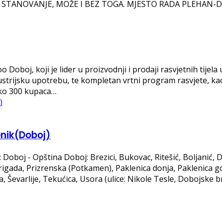
 STANOVANJE, MOŽE I BEZ TOGA. MJESTO RADA PLEHAN-DE
Doboj, koji je lider u proizvodnji i prodaji rasvjetnih tijela
ustrijsku upotrebu, te kompletan vrtni program rasvjete, kao
ko 300 kupaca…
enik(Doboj)
Doboj - Opština Doboj: Brezici, Bukovac, Ritešić, Boljanić, D
 brigada, Prizrenska (Potkamen), Paklenica donja, Paklenica g
evica, Ševarlije, Tekućica, Usora (ulice: Nikole Tesle, Dobojs