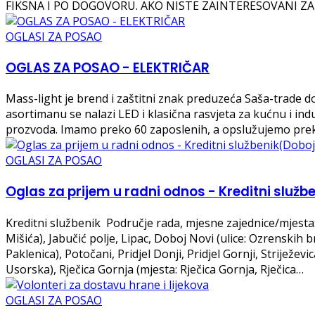
FIKSNA I PO DOGOVORU. AKO NISTE ZAINTERESOVANI ZA
OGLASI ZA POSAO
OGLAS ZA POSAO - ELEKTRIČAR
Mass-light je brend i zaštitni znak preduzeća Saša-trade doo 
asortimanu se nalazi LED i klasična rasvjeta za kućnu i ind
prozvoda. Imamo preko 60 zaposlenih, a opslužujemo pre
OGLASI ZA POSAO
Oglas za prijem u radni odnos - Kreditni služb
Kreditni službenik Područje rada, mjesne zajednice/mjesta: 
Mišića), Jabučić polje, Lipac, Doboj Novi (ulice: Ozrenskih
Paklenica), Potočani, Pridjel Donji, Pridjel Gornji, Strijež
Usorska), Rječica Gornja (mjesta: Rječica Gornja, Rječica…
OGLASI ZA POSAO