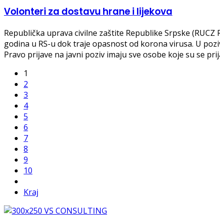
Volonteri za dostavu hrane i lijekova
Republička uprava civilne zaštite Republike Srpske (RUCZ R
godina u RS-u dok traje opasnost od korona virusa. U pozi
Pravo prijave na javni poziv imaju sve osobe koje su se prij
1
2
3
4
5
6
7
8
9
10
Kraj