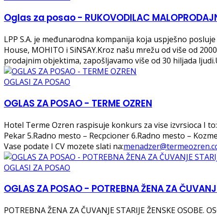
Oglas za posao - RUKOVODILAC MALOPRODAJN
LPP S.A. je međunarodna kompanija koja uspješno posluje u
House, MOHITO i SiNSAY.Kroz našu mrežu od više od 2000 pr
prodajnim objektima, zapošljavamo više od 30 hiljada ljud
OGLASI ZA POSAO
OGLAS ZA POSAO - TERME OZREN
Hotel Terme Ozren raspisuje konkurs za vise izvrsioca I 
Pekar 5.Radno mesto – Recpcioner 6.Radno mesto – Kozmeti
Vase podate I CV mozete slati na:
menadzer@termeozren.
OGLASI ZA POSAO
OGLAS ZA POSAO - POTREBNA ŽENA ZA ČUVANJ
POTREBNA ŽENA ZA ČUVANJE STARIJE ŽENSKE OSOBE. OSO