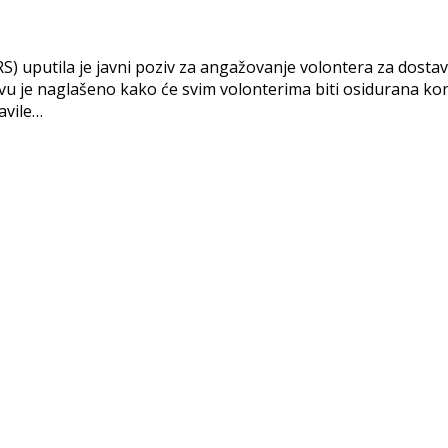
S) uputila je javni poziv za angažovanje volontera za dostav
vu je naglašeno kako će svim volonterima biti osidurana kon
avile…