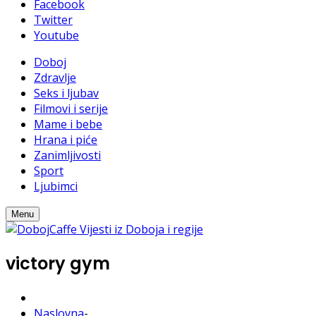
Facebook
Twitter
Youtube
Doboj
Zdravlje
Seks i ljubav
Filmovi i serije
Mame i bebe
Hrana i piće
Zanimljivosti
Sport
Ljubimci
Menu
victory gym
Naslovna
-