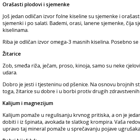
Orašasti plodovi i sjemenke
Još jedan odličan izvor folne kiseline su sjemenke i orašas
sjemenki i po salati. Bademi, orasi, lanene sjemenke, či
kiselinama.
Riba je odličan izvor omega-3 masnih kiselina. Posebno se o
Žitarice
Zob, smeđa riža, ječam, proso, kinoja, samo su neke cjelovi
udara.
Dobro je jesti i tjesteninu od pšenice. Na osnovu brojnih 
toga, žitarice su dobre i u borbi protiv drugih zdravstvenih
Kalijum i magnezijum
Kalijum pomaže u regulisanju krvnog pritiska, a on je jed
dobiti i iz špinata, avokada te slatkog krompira. Vaša redo
upravo taj mineral pomaže u sprečavanju pojave ugrušaka 