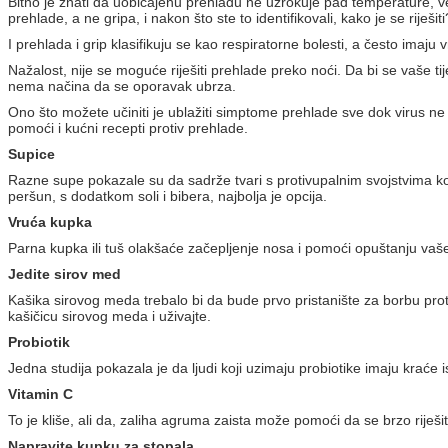
Bitno je znati da uobičajenu prehladu ne uzrokuje pad temperature, već
prehlade, a ne gripa, i nakon što ste to identifikovali, kako je se riješiti
I prehlada i grip klasifikuju se kao respiratorne bolesti, a često imaju
Nažalost, nije se moguće riješiti prehlade preko noći. Da bi se vaše ti
nema načina da se oporavak ubrza.
Ono što možete učiniti je ublažiti simptome prehlade sve dok virus ne 
pomoći i kućni recepti protiv prehlade.
Supice
Razne supe pokazale su da sadrže tvari s protivupalnim svojstvima koje 
peršun, s dodatkom soli i bibera, najbolja je opcija.
Vruća kupka
Parna kupka ili tuš olakšaće začepljenje nosa i pomoći opuštanju vaše
Jedite sirov med
Kašika sirovog meda trebalo bi da bude prvo pristanište za borbu pro
kašičicu sirovog meda i uživajte.
Probiotik
Jedna studija pokazala je da ljudi koji uzimaju probiotike imaju krać
Vitamin C
To je kliše, ali da, zaliha agruma zaista može pomoći da se brzo riješi
Napravite kupku za stopala