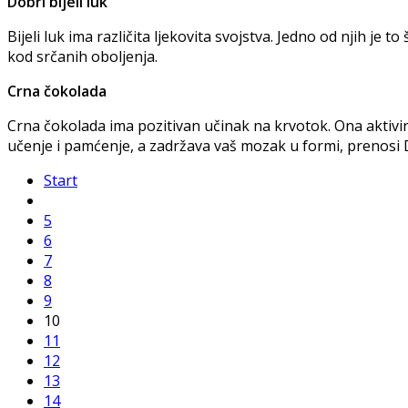
Dobri bijeli luk
Bijeli luk ima različita ljekovita svojstva. Jedno od njih je 
kod srčanih oboljenja.
Crna čokolada
Crna čokolada ima pozitivan učinak na krvotok. Ona aktiv
učenje i pamćenje, a zadržava vaš mozak u formi, prenosi 
Start
5
6
7
8
9
10
11
12
13
14