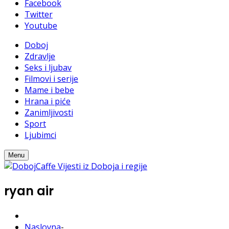
Facebook
Twitter
Youtube
Doboj
Zdravlje
Seks i ljubav
Filmovi i serije
Mame i bebe
Hrana i piće
Zanimljivosti
Sport
Ljubimci
Menu
ryan air
Naslovna
-