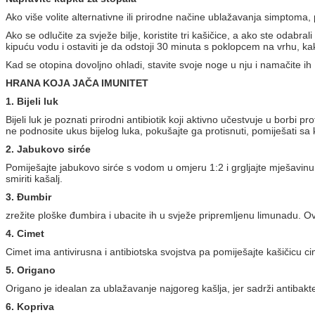
Ako više volite alternativne ili prirodne načine ublažavanja simptoma, pr
Ako se odlučite za svježe bilje, koristite tri kašičice, a ako ste odabra
kipuću vodu i ostaviti je da odstoji 30 minuta s poklopcem na vrhu, kako bi
Kad se otopina dovoljno ohladi, stavite svoje noge u nju i namačite ih
HRANA KOJA JAČA IMUNITET
1. Bijeli luk
Bijeli luk je poznati prirodni antibiotik koji aktivno učestvuje u borbi pro
ne podnosite ukus bijelog luka, pokušajte ga protisnuti, pomiješati sa
2. Jabukovo sirće
Pomiješajte jabukovo sirće s vodom u omjeru 1:2 i grgljajte mješavinu 1
smiriti kašalj.
3. Đumbir
zrežite ploške đumbira i ubacite ih u svježe pripremljenu limunadu. Ova
4. Cimet
Cimet ima antivirusna i antibiotska svojstva pa pomiješajte kašičicu cime
5. Origano
Origano je idealan za ublažavanje najgoreg kašlja, jer sadrži antibakter
6. Kopriva