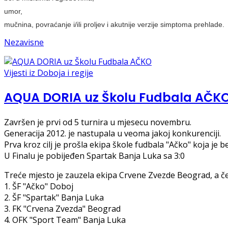
umor,
mučnina, povraćanje i/ili proljev i akutnije verzije simptoma prehlade.
Nezavisne
Vijesti iz Doboja i regije
AQUA DORIA uz Školu Fudbala AČK
Završen je prvi od 5 turnira u mjesecu novembru.
Generacija 2012. je nastupala u veoma jakoj konkurenciji.
Prva kroz cilj je prošla ekipa škole fudbala "Ačko" koja je
U Finalu je pobijeđen Spartak Banja Luka sa 3:0
Treće mjesto je zauzela ekipa Crvene Zvezde Beograd, a č
1. ŠF "Ačko" Doboj
2. ŠF "Spartak" Banja Luka
3. FK "Crvena Zvezda" Beograd
4. OFK "Sport Team" Banja Luka