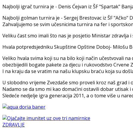
Najbolji igrač turnira je - Denis Ćejvan iz ŠF "Spartak" Banj
Najbolji golman turnira je - Sergej Brestovac iz ŠF "Ačko" D
Zahvaljujemo se svim učesnicima turnira na fer i sportsk
Veliku čast smo imali što nas je posjetio Ministar zdravlja 
Hvala potpredsjedniku Skupštine Opštine Doboj- Milošu Bukej
Veliko hvala svima koji su na bilo koji način učestvovali 
obezbijedili bogate pakete za djecu i rukovodstvo Crvene 
I na kraju da se vratim na našu klupsku braću koja su došla
U slobodno vrijeme Zvezdaše smo proveli kroz naš grad i ob
Nadamo se da smo mi kao domaćini ostavili dobar utisak i d
Sledeće nedjelje igra generacija 2011, a o tome više u nare
ZDRAVLJE