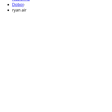
Doboj
-
ryan air