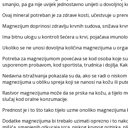
smanjio, pa ga nije uvijek jednostavno unijeti u dovoljnoj 
Ovaj mineral potreban je za zdrave kosti, učestvuje u pren
Magnezijum doprinosi zdravlju krvnih sudova, snižava krvni
Ima bitnu ulogu u kontroli šećera u krvi, pojačava imuno
Ukoliko se ne unosi dovoljna količina magnezijuma u organ
Potreba za magnezijumom povećava se kod osoba koje su po
usporenom probavom, kod sportista, trudnica i dojilja. Ka
Nedavna istraživanja pokazala su da, ako se radi o nisko
magnezijuma u obliku spreja koji se nanosi na kožu ili put
Rastvor magnezijuma može da se prska na kožu, a tijelo mož
slučaj kod oralne konzumacije.
Prednost je i to što tako tijelo uzme onoliko magnezijuma
Dodatke magnezijuma bi trebalo uzimati oprezno i to nako
mišića, smanjenih otkucaja srca, niskog krvnog pritiska, pli