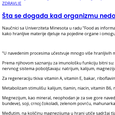
ZDRAVLJE
Šta se događa kad organizmu ned
Naučnici sa Univerziteta Minesota u radu "Food as informat
kako hranljive materije djeluje na pojedine organe i omogu
"U navedenim procesima učestvuje mnogo više hranljivih ma
Prema njihovom saznanju za imunološku funkciju bitni su: vit
nervnog sistema poboljšavaju: natrijum, kalijum, magnezijum
Za regeneraciju tkiva: vitamin A, vitamin E, bakar, riboflavi
Metabolizam stimulišu: kalijum, tiamin, niacin, vitamin B6, m
Megnezijum, kao mineral, neophodan je za sve gore naved
bundeve), soji, crnoj čokoladi, zelenom povrću, mahunarkam
Međutim, na količinu magnezijuma u ​​hrani utiče sadržaj tl