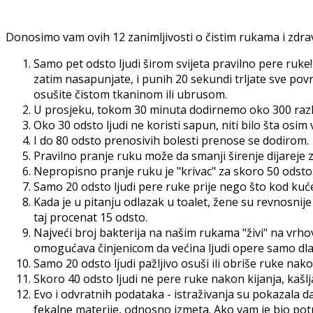
Donosimo vam ovih 12 zanimljivosti o čistim rukama i zdrav
Samo pet odsto ljudi širom svijeta pravilno pere ruke
zatim nasapunjate, i punih 20 sekundi trljate sve povr
osušite čistom tkaninom ili ubrusom.
U prosjeku, tokom 30 minuta dodirnemo oko 300 različ
Oko 30 odsto ljudi ne koristi sapun, niti bilo šta osim
I do 80 odsto prenosivih bolesti prenose se dodirom.
Pravilno pranje ruku može da smanji širenje dijareje z
Nepropisno pranje ruku je "krivac" za skoro 50 odsto
Samo 20 odsto ljudi pere ruke prije nego što kod ku
Kada je u pitanju odlazak u toalet, žene su revnosni
taj procenat 15 odsto.
Najveći broj bakterija na našim rukama "živi" na vrho
omogućava činjenicom da većina ljudi opere samo dlanov
Samo 20 odsto ljudi pažljivo osuši ili obriše ruke nak
Skoro 40 odsto ljudi ne pere ruke nakon kijanja, kašlja
Evo i odvratnih podataka - istraživanja su pokazala da
fekalne materije, odnosno izmeta. Ako vam je bio potr