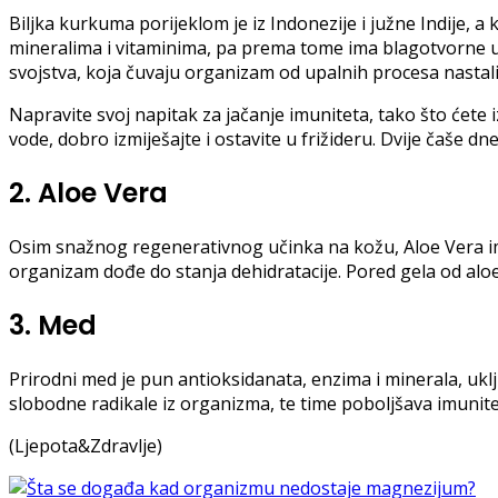
Biljka kurkuma porijeklom je iz Indonezije i južne Indije, a kr
mineralima i vitaminima, pa prema tome ima blagotvorne uč
svojstva, koja čuvaju organizam od upalnih procesa nastali
Napravite svoj napitak za jačanje imuniteta, tako što ćete i
vode, dobro izmiješajte i ostavite u frižideru. Dvije čaše d
2. Aloe Vera
Osim snažnog regenerativnog učinka na kožu, Aloe Vera ima
organizam dođe do stanja dehidratacije. Pored gela od aloe
3. Med
Prirodni med je pun antioksidanata, enzima i minerala, uklju
slobodne radikale iz organizma, te time poboljšava imunit
(Ljepota&Zdravlje)