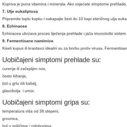
Kopriva je puna vitamina i minerala. Ako osjećate simptome prehlade, pi
7. Ulje eukaliptusa
Pripremite toplu kupku i nakapajte šest do 10 kapi eteričnog ulja eukal
8. Echinacea
Echinacea ubrzava proces liječenja prehlade i jača imunološki sistem. Čim
9. Fermentisane namirnice
Kiseli kupus ili krastavci idealni su za borbu protiv virusa. Fermentis
Uobičajeni simptomi prehlade su:
curenje ili začepljen nos,
često kihanje,
bol u grlu i/ili kašalj,
glavobolja i umor.
Uobičajeni simptomi gripa su:
temperatura viša od 38 stepeni,
groznica,
bol u mišićima i zglobovima,