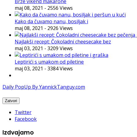
Brze vikend makarone
maj 08, 2021
- 2556 Views
Kako da čuvamo nanu, bosiljak i
maj 08, 2021
- 2926 Views
Najlakši recept: Čokoladni cheesecake bez
maj 03, 2021
- 3209 Views
Leptirići s umakom od piletine
maj 03, 2021
- 3384 Views
Daily PopUp By YannickTanguy.com
Twitter
Facebook
Izdvajamo