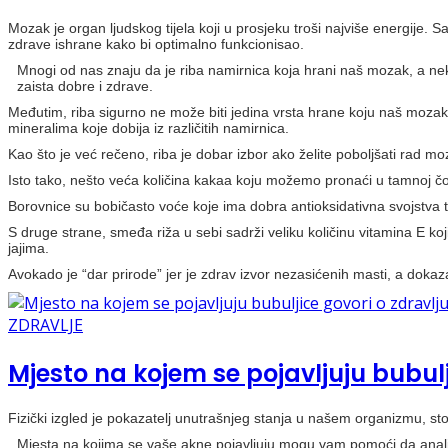
Mozak je organ ljudskog tijela koji u prosjeku troši najviše energije. 
zdrave ishrane kako bi optimalno funkcionisao.
Mnogi od nas znaju da je riba namirnica koja hrani naš mozak, a nek
zaista dobre i zdrave.
Međutim, riba sigurno ne može biti jedina vrsta hrane koju naš mozak 
mineralima koje dobija iz različitih namirnica.
Kao što je već rečeno, riba je dobar izbor ako želite poboljšati rad 
Isto tako, nešto veća količina kakaa koju možemo pronaći u tamnoj čok
Borovnice su bobičasto voće koje ima dobra antioksidativna svojstva
S druge strane, smeđa riža u sebi sadrži veliku količinu vitamina E koj
jajima.
Avokado je “dar prirode” jer je zdrav izvor nezasićenih masti, a dokaz
ZDRAVLJE
Mjesto na kojem se pojavljuju bubulj
Fizički izgled je pokazatelj unutrašnjeg stanja u našem organizmu, sto
Mjesta na kojima se vaše akne pojavljuju mogu vam pomoći da analizira