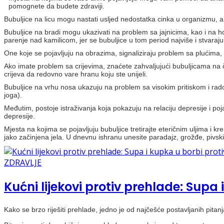
pomognete da budete zdraviji.
Bubuljice na licu mogu nastati usljed nedostatka cinka u organizmu, 
Bubuljice na bradi mogu ukazivati na problem sa jajnicima, kao i na 
parenje nad kamilicom, jer se bubuljice u tom period najviše i stvaraju
One koje se pojavljuju na obrazima, signaliziraju problem sa plućima, 
Ako imate problem sa crijevima, znaćete zahvaljujući bubuljicama na 
crijeva da redovno vare hranu koju ste unijeli.
Bubuljice na vrhu nosa ukazuju na problem sa visokim pritiskom i radom 
joga).
Međutim, postoje istraživanja koja pokazuju na relaciju depresije i p
depresije.
Mjesta na kojima se pojavljuju bubuljice tretirajte eteričnim uljima i kr
jako začinjena jela. U dnevnu ishranu unesite paradajz, grožđe, pivski 
ZDRAVLJE
Kućni lijekovi protiv prehlade: Supa 
Kako se brzo riješiti prehlade, jedno je od najčešće postavljanih pita