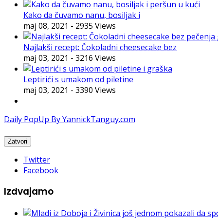
Kako da čuvamo nanu, bosiljak i
maj 08, 2021
- 2935 Views
Najlakši recept: Čokoladni cheesecake bez
maj 03, 2021
- 3216 Views
Leptirići s umakom od piletine
maj 03, 2021
- 3390 Views
Daily PopUp By YannickTanguy.com
Twitter
Facebook
Izdvajamo