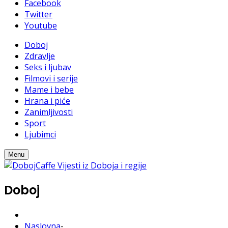
Facebook
Twitter
Youtube
Doboj
Zdravlje
Seks i ljubav
Filmovi i serije
Mame i bebe
Hrana i piće
Zanimljivosti
Sport
Ljubimci
Menu
Doboj
Naslovna
-