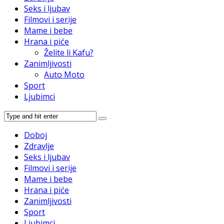
Seks i ljubav
Filmovi i serije
Mame i bebe
Hrana i piće
Želite li Kafu?
Zanimljivosti
Auto Moto
Sport
Ljubimci
Doboj
Zdravlje
Seks i ljubav
Filmovi i serije
Mame i bebe
Hrana i piće
Zanimljivosti
Sport
Ljubimci