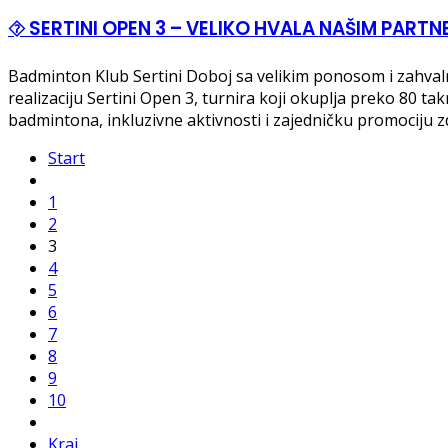
⯑ SERTINI OPEN 3 – VELIKO HVALA NAŠIM PARTN
Badminton Klub Sertini Doboj sa velikim ponosom i zahvalno
realizaciju Sertini Open 3, turnira koji okuplja preko 80 ta
badmintona, inkluzivne aktivnosti i zajedničku promociju z
Start
1
2
3
4
5
6
7
8
9
10
Kraj