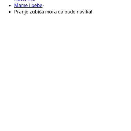
Mame i bebe
-
Pranje zubića mora da bude navika!