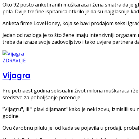
Oko 92 posto anketiranih muškaraca i žena smatra da je gl
pola. Dvije trećine ispitanica otkrilo je da su najglasnije ka
Anketa firme LoveHoney, koja se bavi prodajom seksi igrač
Jedan od razloga je to što žene imaju intenzivniji orgazam 
treba da izraze svoje zadovoljstvo i tako uvjere partnera d
ZDRAVLJE
Vijagra
Pre petnaest godina seksualni život milona muškaraca i že
sredstvo za poboljšanje potencije.
"Vijagru", ili " plavi dijamant" kako je neki zovu, izmislili s
godine.
Ovu čarobnu pilulu je, od kada se pojavila u prodaji, proba