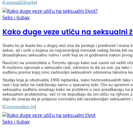
(
Ljepota&Zdravlje
)
Seks i ljubav
Kako duge veze utiču na seksualni ž
Svako ko je ikada bio u dugoj vezi zna da postoje i prednosti i mane k
seksu, ali i onih u kojima će najzanimljiviji trenutak vašeg života biti
dosadnjikavu seksualnu rutinu i onih koji se ni godinama nakon prvog 
Naučnici sa univerziteta u Torontu vjeruju kako sve zavisi od vaših oček
Ili možemo vjerovati u seksualni rast, odnosno to da za sve, pa tako i
sudbinu prema kojoj smo zadovoljni seksualnim odnosima takvima kakv
Studija koja je obuhvatila 1900 ispitanika, kako homoseksualnih tako i h
rast i koji seks ne zadržavaju samo u spavaćoj sobi. Oni su spremni od
seksualnu sudbinu smatraju kako se problemi u vezi preslikavaju na pr
seksualnim problemima, već ni ne dopuštaju da oni utiču na njihovo
daju do znanja da je potpuno normalno biti nezadovoljan seksualnim ž
(
Cosmopolitan.hr
)
Seks i ljubav