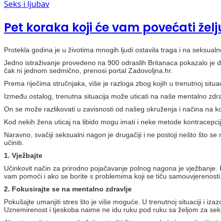
Seks i ljubav
Pet koraka koji će vam povećati žel
Protekla godina je u životima mnogih ljudi ostavila traga i na seksual
Jedno istraživanje provedeno na 900 odraslih Britanaca pokazalo je da
čak ni jednom sedmično, prenosi portal Zadovoljna.hr.
Prema riječima stručnjaka, više je razloga zbog kojih u trenutnoj situac
Između ostalog, trenutna situacija može uticati na naše mentalno zdrav
On se može razlikovati u zavisnosti od našeg okruženja i načina na ko
Kod nekih žena uticaj na libido mogu imati i neke metode kontracepcij
Naravno, svačiji seksualni nagon je drugačiji i ne postoji nešto što s
učiniti.
1. Vježbajte
Učinkovit način za prirodno pojačavanje polnog nagona je vježbanje. R
vam pomoći i ako se borite s problemima koji se tiču samouvjerenosti
2. Fokusirajte se na mentalno zdravlje
Pokušajte umanjiti stres što je više moguće. U trenutnoj situaciji i iz
Uznemirenost i tjeskoba naime ne idu ruku pod ruku sa željom za se