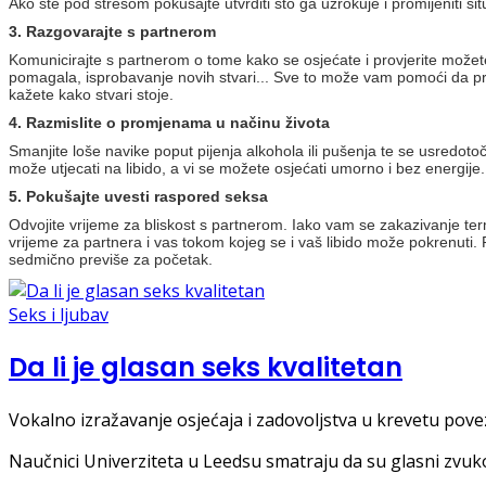
Ako ste pod stresom pokušajte utvrditi što ga uzrokuje i promijeniti si
3. Razgovarajte s partnerom
Komunicirajte s partnerom o tome kako se osjećate i provjerite možete
pomagala, isprobavanje novih stvari... Sve to može vam pomoći da prom
kažete kako stvari stoje.
4. Razmislite o promjenama u načinu života
Smanjite loše navike poput pijenja alkohola ili pušenja te se usredot
može utjecati na libido, a vi se možete osjećati umorno i bez energije.
5. Pokušajte uvesti raspored seksa
Odvojite vrijeme za bliskost s partnerom. Iako vam se zakazivanje te
vrijeme za partnera i vas tokom kojeg se i vaš libido može pokrenut
sedmično previše za početak.
Seks i ljubav
Da li je glasan seks kvalitetan
Vokalno izražavanje osjećaja i zadovoljstva u krevetu povez
Naučnici Univerziteta u Leedsu smatraju da su glasni zvuko