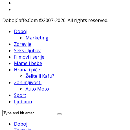
DobojCaffe.Com ©2007-2026. All rights reserved.
Doboj
Marketing
Zdravlje
Seks i ljubav
Filmovi i serije
Mame i bebe
Hrana i piće
Želite li Kafu?
Zanimljivosti
Auto Moto
Sport
Ljubimci
Doboj