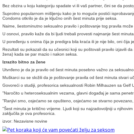
Bez obzira u koju kategoriju spadate vi ili vaš partner, čini se da post
Suprotno popularnom mišljenju kako je to moguće postići isprobavanje
Condoms otkrilo je da je ključno onih šest minuta prije seksa.
Naime, šestominutno seksualno pravilo i poštovanje tog pravila može zn
U osnovi, pravilo kaže da bi ljudi trebali provesti najmanje šest minut
U poređenju s onima čija je predigra bila kraća ili je nije bilo, oni čija 
Rezultati su pokazali da su učesnici koji su poštovali pravilo izjavili
žena) kada se par mazio i nakon seksa.
Izrazito bitno za žene
Utvrđeno je da je pravilo od šest minuta posebno važno za seksualno 
Muškarci su se složili da je poštovanje pravila od šest minuta stvari u
Govoreći o studiji, profesorica seksualnosti Robin Milhauzen sa Gelf U
"Naročito u heteroseksualnim vezama, glavni događaj je sama penetrac
"Ranjivi smo, osjećamo se opušteno, osjećamo se stvarno povezano, i 
"Šest minuta je kritično vrijeme. Ljudi koji su najzadovoljniji u njihov
zaključila je ova profesorica.
izvor: Nezavisne novine