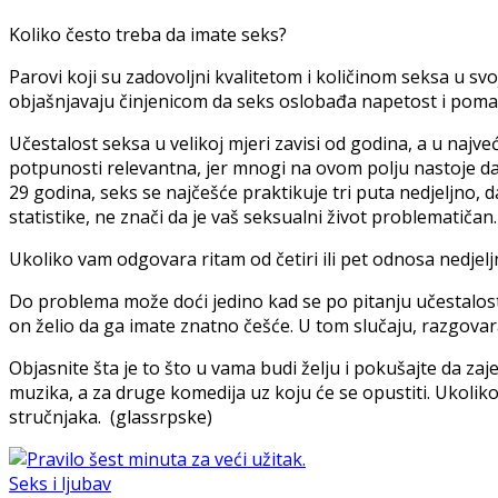
Koliko često treba da imate seks?
Parovi koji su zadovoljni kvalitetom i količinom seksa u sv
objašnjavaju činjenicom da seks oslobađa napetost i pomaž
Učestalost seksa u velikoj mjeri zavisi od godina, a u naj
potpunosti relevantna, jer mnogi na ovom polju nastoje da
29 godina, seks se najčešće praktikuje tri puta nedjeljno,
statistike, ne znači da je vaš seksualni život problematičan.
Ukoliko vam odgovara ritam od četiri ili pet odnosa nedjelj
Do problema može doći jedino kad se po pitanju učestalos
on želio da ga imate znatno češće. U tom slučaju, razgovara
Objasnite šta je to što u vama budi želju i pokušajte da za
muzika, a za druge komedija uz koju će se opustiti. Ukoliko
stručnjaka. (glassrpske)
Seks i ljubav