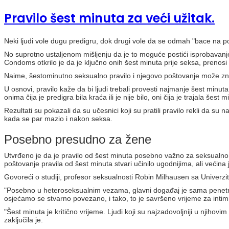
Pravilo šest minuta za veći užitak.
Neki ljudi vole dugu predigru, dok drugi vole da se odmah "bace na posa
No suprotno ustaljenom mišljenju da je to moguće postići isprobavanje
Condoms otkrilo je da je ključno onih šest minuta prije seksa, prenos
Naime, šestominutno seksualno pravilo i njegovo poštovanje može znača
U osnovi, pravilo kaže da bi ljudi trebali provesti najmanje šest minut
onima čija je predigra bila kraća ili je nije bilo, oni čija je trajala šes
Rezultati su pokazali da su učesnici koji su pratili pravilo rekli da s
kada se par mazio i nakon seksa.
Posebno presudno za žene
Utvrđeno je da je pravilo od šest minuta posebno važno za seksualno 
poštovanje pravila od šest minuta stvari učinilo ugodnijima, ali većina
Govoreći o studiji, profesor seksualnosti Robin Milhausen sa Univerzi
"Posebno u heteroseksualnim vezama, glavni događaj je sama penetrac
osjećamo se stvarno povezano, i tako, to je savršeno vrijeme za intim
"Šest minuta je kritično vrijeme. Ljudi koji su najzadovoljniji u njihov
zaključila je.