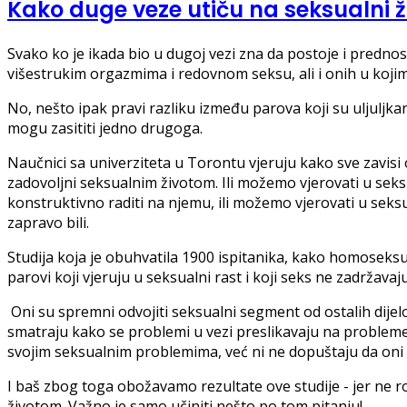
Kako duge veze utiču na seksualni ž
Svako ko je ikada bio u dugoj vezi zna da postoje i prednost
višestrukim orgazmima i redovnom seksu, ali i onih u kojima
No, nešto ipak pravi razliku između parova koji su uljuljk
mogu zasititi jedno drugoga.
Naučnici sa univerziteta u Torontu vjeruju kako sve zavisi od
zadovoljni seksualnim životom. Ili možemo vjerovati u seksu
konstruktivno raditi na njemu, ili možemo vjerovati u sek
zapravo bili.
Studija koja je obuhvatila 1900 ispitanika, kako homoseksual
parovi koji vjeruju u seksualni rast i koji seks ne zadržava
Oni su spremni odvojiti seksualni segment od ostalih dijel
smatraju kako se problemi u vezi preslikavaju na probleme 
svojim seksualnim problemima, već ni ne dopuštaju da oni
I baš zbog toga obožavamo rezultate ove studije - jer ne
životom. Važno je samo učiniti nešto po tom pitanju!