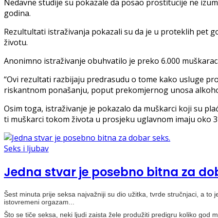
Nedavne studije su pokazale da posao prostitucije ne izumir
godina.
Rezultultati istraživanja pokazali su da je u proteklih pet
životu.
Anonimno istraživanje obuhvatilo je preko 6.000 muškaraca 
“Ovi rezultati razbijaju predrasudu o tome kako usluge prost
riskantnom ponašanju, poput prekomjernog unosa alkohola 
Osim toga, istraživanje je pokazalo da muškarci koji su plać
ti muškarci tokom života u prosjeku uglavnom imaju oko 3
Seks i ljubav
Jedna stvar je posebno bitna za do
Šest minuta prije seksa najvažniji su dio užitka, tvrde stručnjaci, a t
istovremeni orgazam...
Što se tiče seksa, neki ljudi zaista žele produžiti predigru koliko go