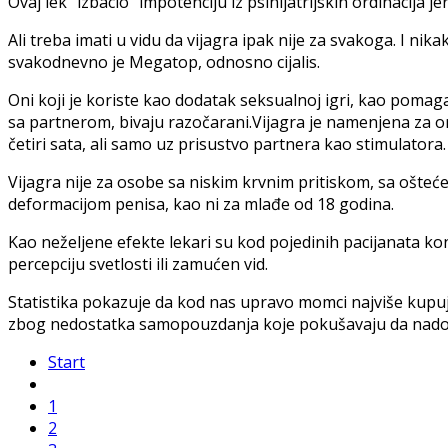
Ovaj lek "izbacio" impotenciju iz psihijatrijskih ordinacija j
Ali treba imati u vidu da vijagra ipak nije za svakoga. I ni
svakodnevno je Megatop, odnosno cijalis.
Oni koji je koriste kao dodatak seksualnoj igri, kao pomag
sa partnerom, bivaju razočarani.Vijagra je namenjena za 
četiri sata, ali samo uz prisustvo partnera kao stimulatora.
Vijagra nije za osobe sa niskim krvnim pritiskom, sa ošt
deformacijom penisa, kao ni za mlađe od 18 godina.
Kao neželjene efekte lekari su kod pojedinih pacijanata kon
percepciju svetlosti ili zamućen vid.
Statistika pokazuje da kod nas upravo momci najviše kupuju o
zbog nedostatka samopouzdanja koje pokušavaju da nado
Start
1
2