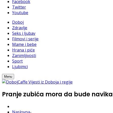
Facebook
Twitter
Youtube
Doboj
Zdravlje
Seks i ljubav
Filmovi i serije
Mame i bebe
Hrana i piće
Zanimljivosti
Sport
Ljubimci
Menu
Pranje zubića mora da bude navika
Naslovna
-