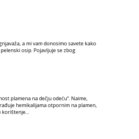
a gnjavaža, a mi vam donosimo savete kako
 pelenski osip. Pojavljuje se zbog
rnost plamena na dečju odeću". Naime,
 obrađuje hemikalijama otpornim na plamen,
u korištenje…