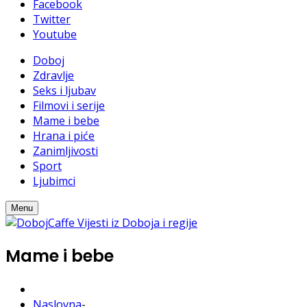
Facebook
Twitter
Youtube
Doboj
Zdravlje
Seks i ljubav
Filmovi i serije
Mame i bebe
Hrana i piće
Zanimljivosti
Sport
Ljubimci
Menu
Mame i bebe
Naslovna
-