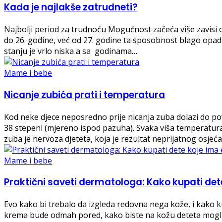
Kada je najlakše zatrudneti?
Najbolji period za trudnoću Mogućnost začeća više zavisi 
do 26. godine, već od 27. godine ta sposobnost blago opa
stanju je vrlo niska a sa godinama…
Mame i bebe
Nicanje zubića prati i temperatura
Kod neke djece neposredno prije nicanja zuba dolazi do pov
38 stepeni (mjereno ispod pazuha). Svaka viša temperatura n
zuba je nervoza djeteta, koja je rezultat neprijatnog osje
Mame i bebe
Praktični saveti dermatologa: Kako kupati de
Evo kako bi trebalo da izgleda redovna nega kože, i kako 
krema bude odmah pored, kako biste na kožu deteta mogli