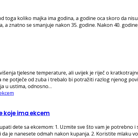
od toga koliko majka ima godina, a godine oca skoro da nis
da, a znatno se smanjuje nakon 35. godine. Nakon 40. godi
išenja tjelesne temperature, ali uvijek je riječ o kratkotra
e potječe od zuba i trebalo bi potražiti razlog njenog poviše
ćaja u ustima, odnosno…
te koje ima ekcem
kupati dete sa ekcemom: 1. Uzmite sve što vam je potrebno i
 da je nanesete odmah nakon kupanja. 2. Koristite mlaku 