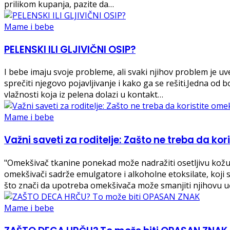
prilikom kupanja, pazite da…
Mame i bebe
PELENSKI ILI GLJIVIČNI OSIP?
I bebe imaju svoje probleme, ali svaki njihov problem je u
sprečiti njegovo pojavljivanje i kako ga se rešiti.Jedna od 
vlažnosti koja iz pelena dolazi u kontakt…
Mame i bebe
Važni saveti za roditelje: Zašto ne treba da k
"Omekšivač tkanine ponekad može nadražiti osetljivu kožu 
omekšivači sadrže emulgatore i alkoholne etoksilate, koji
što znači da upotreba omekšivača može smanjiti njihovu uč
Mame i bebe