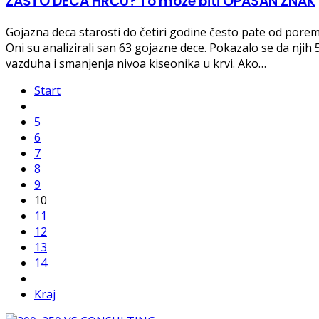
ZAŠTO DECA HRČU? To može biti OPASAN ZNAK
Gojazna deca starosti do četiri godine često pate od porem
Oni su analizirali san 63 gojazne dece. Pokazalo se da nji
vazduha i smanjenja nivoa kiseonika u krvi. Ako…
Start
5
6
7
8
9
10
11
12
13
14
Kraj