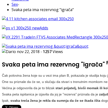
Sex
-
Svaka peta ima rezervnog "igrača"
nov 22, 2018
-
1257
Views
Svaka peta ima rezervnog "igrača"
Čak polovina žena koje su u vezi ima plan B, pokazala je studija koju 
One su priznale da će se, u slučaju da stvari s trenutnim momkom ne 
Većina je odgovorila da je to blizak
stari prijatelj, bivši momak ili k
Svaka peta ispitanica je izjavila da joj je "rezerva" priznala da je
zalju
Ipak,
svaka treća žena je rekla da sumnja da će se ikada išta
dogod