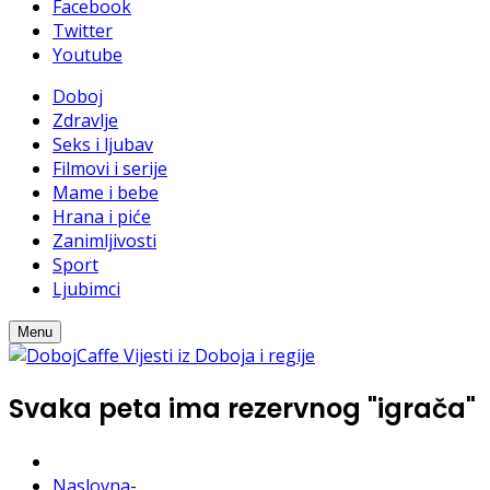
Facebook
Twitter
Youtube
Doboj
Zdravlje
Seks i ljubav
Filmovi i serije
Mame i bebe
Hrana i piće
Zanimljivosti
Sport
Ljubimci
Menu
Svaka peta ima rezervnog "igrača"
Naslovna
-