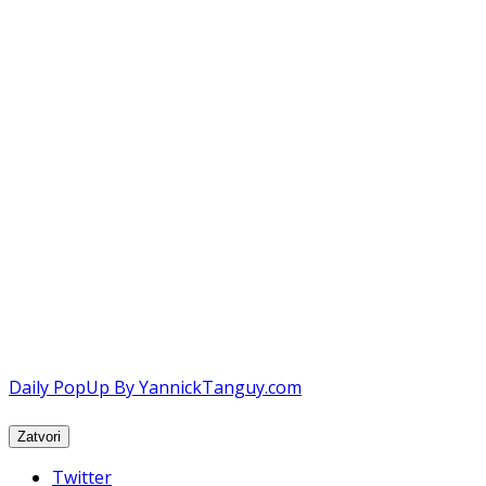
Daily PopUp By YannickTanguy.com
Twitter