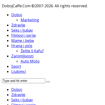
DobojCaffe.Com ©2007-2026. All rights reserved.
Doboj
Marketing
Zdravlje
Seks i ljubav
Filmovi i serije
Mame i bebe
Hrana i piće
Želite li Kafu?
Zanimljivosti
Auto Moto
Sport
Ljubimci
Doboj
Zdravlje
Seks i ljubav
Filmovi i serije