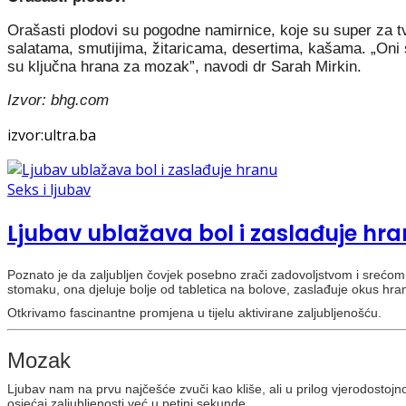
Orašasti plodovi su pogodne namirnice, koje su super za tv
salatama, smutijima, žitaricama, desertima, kašama. „Oni 
su ključna hrana za mozak”, navodi dr Sarah Mirkin.
Izvor: bhg.com
izvor:ultra.ba
Seks i ljubav
Ljubav ublažava bol i zaslađuje hr
Poznato je da zaljubljen čovjek posebno zrači zadovoljstvom i srećom,
stomaku, ona djeluje bolje od tabletica na bolove, zaslađuje okus hra
Otkrivamo fascinantne promjena u tijelu aktivirane zaljubljenošću.
Mozak
Ljubav nam na prvu najčešće zvuči kao kliše, ali u prilog vjerodostojno
osjećaj zaljubljenosti već u petini sekunde.