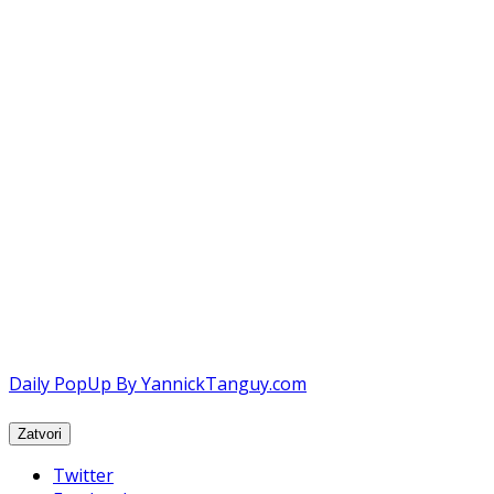
Daily PopUp By YannickTanguy.com
Twitter