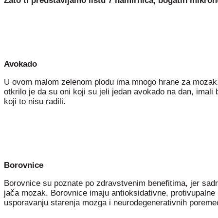
Zato ti predstavljamo listu 7 namirnica, bogatih mikro
Avokado
U ovom malom zelenom plodu ima mnogo hrane za mozak. “Av
otkrilo je da su oni koji su jeli jedan avokado na dan, imal
koji to nisu radili.
Borovnice
Borovnice su poznate po zdravstvenim benefitima, jer sadr
jača mozak. Borovnice imaju antioksidativne, protivupalne
usporavanju starenja mozga i neurodegenerativnih poremeć