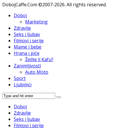
DobojCaffe.Com ©2007-2026. All rights reserved.
Doboj
Marketing
Zdravlje
Seks i ljubav
Filmovi i serije
Mame i bebe
Hrana i piće
Želite li Kafu?
Zanimljivosti
Auto Moto
Sport
Ljubimci
Doboj
Zdravlje
Seks i ljubav
Filmovi i serije