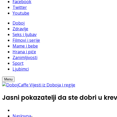
Facebook
Twitter
Youtube
Doboj
Zdravlje
Seks i ljubav
Filmovi i serije
Mame i bebe
Hrana i piće
Zanimljivosti
Sport
Ljubimci
Menu
Jasni pokazatelji da ste dobri u kre
Naslovna
-