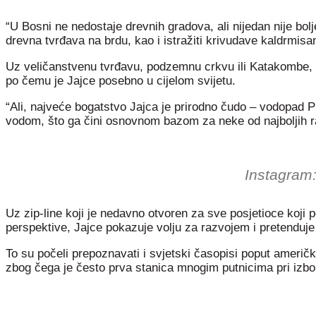
“U Bosni ne nedostaje drevnih gradova, ali nijedan nije bol
drevna tvrđava na brdu, kao i istražiti krivudave kaldrmisan
Uz veličanstvenu tvrđavu, podzemnu crkvu ili Katakombe, P
po čemu je Jajce posebno u cijelom svijetu.
“Ali, najveće bogatstvo Jajca je prirodno čudo – vodopad P
vodom, što ga čini osnovnom bazom za neke od najboljih raft
Instagram:
Uz zip-line koji je nedavno otvoren za sve posjetioce koji p
perspektive, Jajce pokazuje volju za razvojem i pretenduje 
To su počeli prepoznavati i svjetski časopisi poput ameri
zbog čega je često prva stanica mnogim putnicima pri izbo