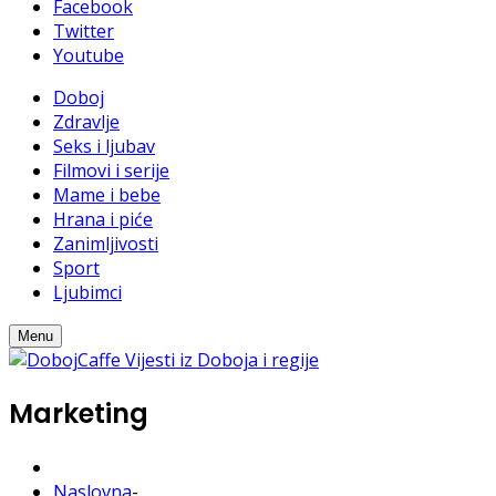
Facebook
Twitter
Youtube
Doboj
Zdravlje
Seks i ljubav
Filmovi i serije
Mame i bebe
Hrana i piće
Zanimljivosti
Sport
Ljubimci
Menu
Marketing
Naslovna
-