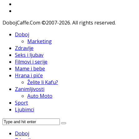
DobojCaffe.Com ©2007-2026. All rights reserved.
Doboj
Marketing
Zdravlje
Seks i ljubav
Filmovi i serije
Mame i bebe
Hrana i piće
Želite li Kafu?
Zanimljivosti
Auto Moto
Sport
Ljubimci
Doboj