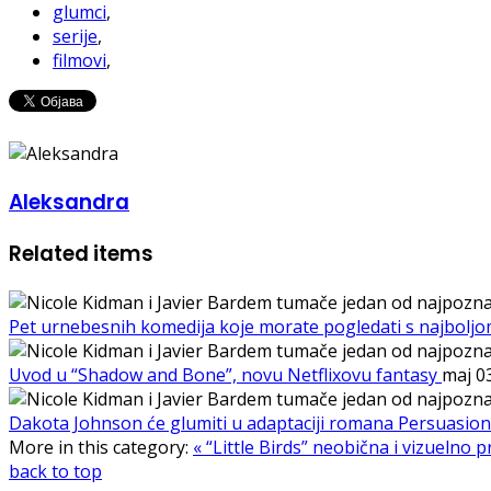
glumci
,
serije
,
filmovi
,
Aleksandra
Related items
Pet urnebesnih komedija koje morate pogledati s najbolj
Uvod u “Shadow and Bone”, novu Netflixovu fantasy
maj 0
Dakota Johnson će glumiti u adaptaciji romana Persuasion
More in this category:
« “Little Birds” neobična i vizuelno
back to top