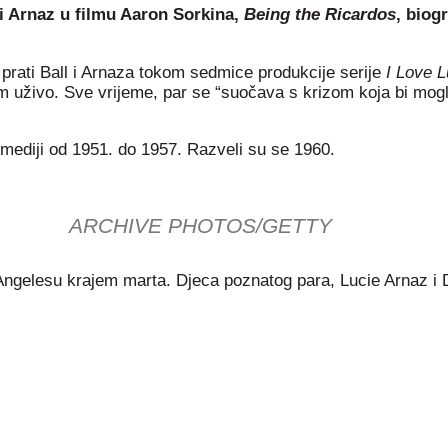
i Arnaz u filmu Aaron Sorkina,
Being the Ricardos
, biog
” prati Ball i Arnaza tokom sedmice produkcije serije
I Love 
 uživo. Sve vrijeme, par se “suočava s krizom koja bi mogla 
komediji od 1951. do 1957. Razveli su se 1960.
ARCHIVE PHOTOS/GETTY
ngelesu krajem marta. Djeca poznatog para, Lucie Arnaz i D