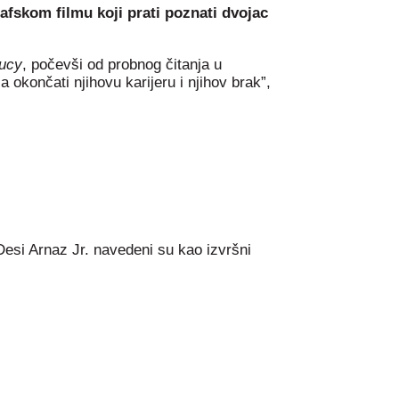
rafskom filmu koji prati poznati dvojac
Lucy
, počevši od probnog čitanja u
okončati njihovu karijeru i njihov brak”,
esi Arnaz Jr. navedeni su kao izvršni