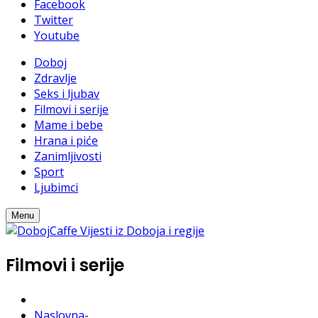
Facebook
Twitter
Youtube
Doboj
Zdravlje
Seks i ljubav
Filmovi i serije
Mame i bebe
Hrana i piće
Zanimljivosti
Sport
Ljubimci
Menu
Filmovi i serije
Naslovna
-