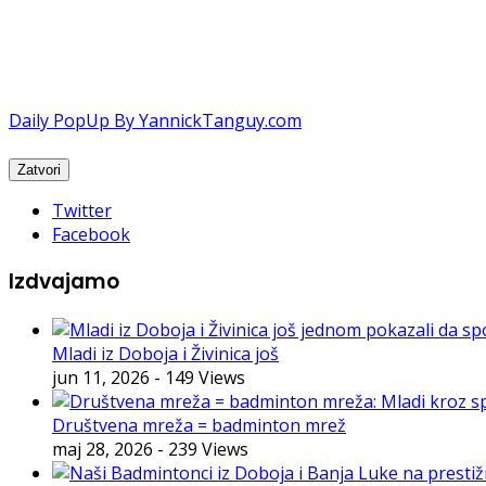
Daily PopUp By YannickTanguy.com
Twitter
Facebook
Izdvajamo
Mladi iz Doboja i Živinica još
jun 11, 2026
- 149 Views
Društvena mreža = badminton mrež
maj 28, 2026
- 239 Views