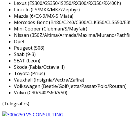
Lexus (ES300/GS350/IS250/RX300/RX350/RX400h)
Lincoln (LS/MKX/MKZ/Zephyr)
Mazda (6/CX-9/MX-5 Miata)
Mercedes-Benz (B180/C240/C300/CLK350/CLS550/E3
Mini Cooper (Clubman/S/Mayfair)
Nissan (350Z/Altima/Armada/Maxima/Murano/Pathfin
Opel
Peugeot (508)
Saab (9-3)
SEAT (Leon)
Skoda (Fabia/Octavia II)
Toyota (Prius)
Vauxhall (Insignia/Vectra/Zafira)
Volkswagen (Beetle/Golf/Jetta/Passat/Polo/Routan)
Volvo (C30/S40/S60/V50)
(Telegraf.rs)