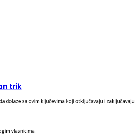
n trik
da dolaze sa ovim ključevima koji otključavaju i zaključavaju
ogim vlasnicima.