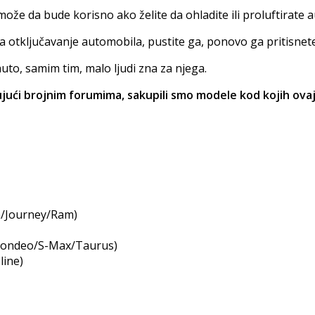
može da bude korisno ako želite da ohladite ili proluftirate 
a otključavanje automobila, pustite ga, ponovo ga pritisnete
uto, samim tim, malo ljudi zna za njega.
ući brojnim forumima, sakupili smo modele kod kojih ovaj 
/Journey/Ram)
/Mondeo/S-Max/Taurus)
line)