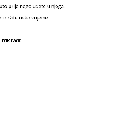
auto prije nego uđete u njega.
 i držite neko vrijeme.
trik radi: