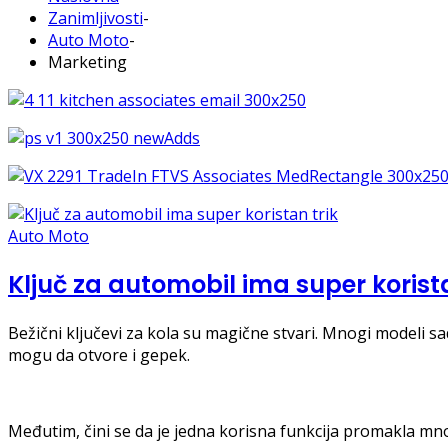
Zanimljivosti
-
Auto Moto
-
Marketing
Auto Moto
Ključ za automobil ima super korista
Bežični ključevi za kola su magične stvari. Mnogi modeli sa
mogu da otvore i gepek.
Međutim, čini se da je jedna korisna funkcija promakla mn