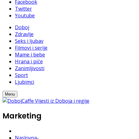
Facebook
Twitter
Youtube
Doboj
Zdravlje
Seks i ljubav
Filmovi i serije
Mame i bebe
Hrana i piće
Zanimljivosti
Sport
Ljubimci
Menu
Marketing
Naslovna
-