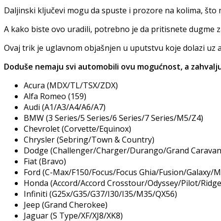
Daljinski ključevi mogu da spuste i prozore na kolima, što 
A kako biste ovo uradili, potrebno je da pritisnete dugme z
Ovaj trik je uglavnom objašnjen u uputstvu koje dolazi uz a
Doduše nemaju svi automobili ovu mogućnost, a zahvaljuj
Acura (MDX/TL/TSX/ZDX)
Alfa Romeo (159)
Audi (A1/A3/A4/A6/A7)
BMW (3 Series/5 Series/6 Series/7 Series/M5/Z4)
Chevrolet (Corvette/Equinox)
Chrysler (Sebring/Town & Country)
Dodge (Challenger/Charger/Durango/Grand Caravan
Fiat (Bravo)
Ford (C-Max/F150/Focus/Focus Ghia/Fusion/Galaxy
Honda (Accord/Accord Crosstour/Odyssey/Pilot/Ridge
Infiniti (G25x/G35/G37/I30/I35/M35/QX56)
Jeep (Grand Cherokee)
Jaguar (S Type/XF/XJ8/XK8)