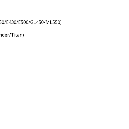
50/E430/E500/GL450/ML550)
der/Titan)