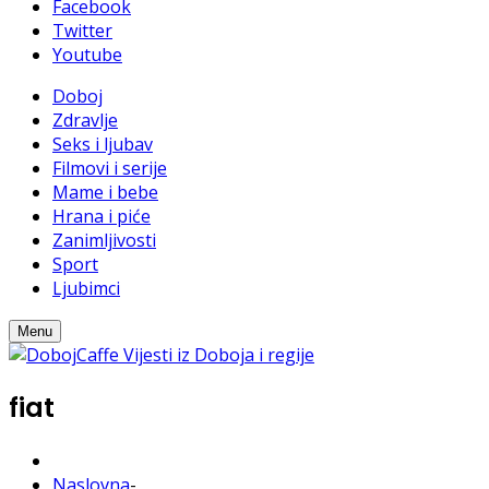
Facebook
Twitter
Youtube
Doboj
Zdravlje
Seks i ljubav
Filmovi i serije
Mame i bebe
Hrana i piće
Zanimljivosti
Sport
Ljubimci
Menu
fiat
Naslovna
-