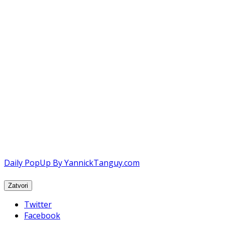
Daily PopUp By YannickTanguy.com
Twitter
Facebook