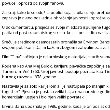
povuče i oprosti od svojih fanova.
Za kraj, kako bi se odužila publici koja je bila uz nju pret
zapravo je njeno posljednje obraćanje javnosti i oproštaj od
U dokumentarcu, prisjeća se svoje mladosti ispunjene tugom
patila od post traumatskog stresa, koji je posljedica nasilj
Sreću je sredinom osamdesetih pronašla sa Ervinom Bahom, 
svojom publikom. Da im kažem zbogom i zahvalim za sve. I to
Film “Tina” sačinjen je od arhivskog materijala, starih snim
Rođena kao Ana Mej Bulok, karijeru pjevačice započinje sa 
Tarnerom. Već 1960. široj javnosti postaje poznata kao Ti
burnog razvoda 1978. godine.
Nastavila je sa solo karijerom ali je nastupala po manjim k
together”. Pjesma je postala veliki hit, a ona naredne godin
komercijalni uspjeh i bio njen veliki povratak.
Ervina Baha upoznala je 1986. godine, kada je on poslat o