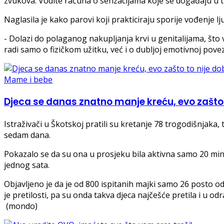
zvukova. Vodite računa o senzacijama koje se događaju u tr
Naglasila je kako parovi koji prakticiraju sporije vođenje l
- Dolazi do polaganog nakupljanja krvi u genitalijama, što 
radi samo o fizičkom užitku, već i o dubljoj emotivnoj pove
Mame i bebe
Djeca se danas znatno manje kreću, evo zašto 
Istraživači u Škotskoj pratili su kretanje 78 trogodišnjaka, 
sedam dana.
Pokazalo se da su ona u prosjeku bila aktivna samo 20 minu
jednog sata.
Objavljeno je da je od 800 ispitanih majki samo 26 posto o
je pretilosti, pa su onda takva djeca najčešće pretila i u od
(mondo)