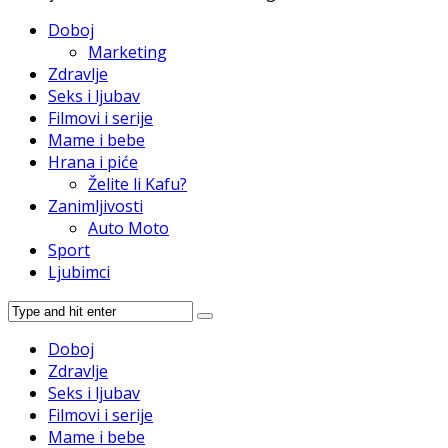
Doboj
Marketing
Zdravlje
Seks i ljubav
Filmovi i serije
Mame i bebe
Hrana i piće
Želite li Kafu?
Zanimljivosti
Auto Moto
Sport
Ljubimci
Doboj
Zdravlje
Seks i ljubav
Filmovi i serije
Mame i bebe