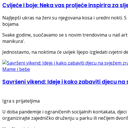
Cvijeće i boje: Neka vas proljeće inspirira za 
Najljepši ukras na ženi su njegovana kosa i uredni nokti. S
bojama.
Svake godine, suočavamo se s novim trendovima u nail artu,
manikura'.
Jednostavno, na noktima će uvijek lijepo izgledati cvjetni det
Mame i bebe
Savršeni vikend: Ideje i kako zabaviti djecu na
Igra s prijateljima
U doba pandemije i ograničenih socijalnih kontakata, djeci 
organizirajte zajedničko druženju u parku ili nečijem dvor