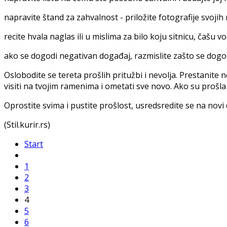
napravite štand za zahvalnost - priložite fotografije svojih 
recite hvala naglas ili u mislima za bilo koju sitnicu, čašu v
ako se dogodi negativan događaj, razmislite zašto se dogodio
Oslobodite se tereta prošlih pritužbi i nevolja. Prestanite n
visiti na tvojim ramenima i ometati sve novo. Ako su prošla 
Oprostite svima i pustite prošlost, usredsredite se na novi 
(Stil.kurir.rs)
Start
1
2
3
4
5
6