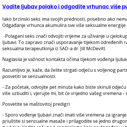
Vodite ljubav polako i odgodite vrhunac više 
Iako brzinski seks ima svojih prednosti, posebno ako nemat
Odgađanje vrhunca akumulira sve više seksualne energije u t
-Polagani seks znači odvojiti vrijeme za uživanje u cjelok
ljubavi. To zapravo znači usporavanje tijekom određenih rad
seksualna terapeutkinja iz SAD-a dr. Jill McDevitt.
Naglasila je važnost kontakta očima tijekom vođenja ljuba
Razumljivo je, kaže, da želite strgati odjeću s voljenog par
posvetiti se senzualnosti.
- Za početak, odvojite pet minuta kako biste skinuli odjeću
više uzbuditi i, vjerujte mi, bit će vrijedno vašeg vremena - 
Posvetite se maštovitoj predigri
- Sporo vođenje ljubavi znači imati više vremena za igranj
priuštite si senzualne masaže i prilagodite se jedno drugom