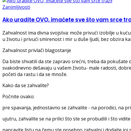
Zanimljivosti
Ako uradite OVO, imaćete sve što vam srce tra
Zahvalnost ima divna svojstva: može privući izobilje u kuću
u životu i privući smirenost i mir u duše ljudi, bez obzira k
Zahvalnost privlači blagostanje
Da biste shvatili da ste zapravo srećni, treba da pokušate 
svakodnevno dešavaju u vašem životu- male radosti, dobre p
početi da rastu i da se množe.
Kako da se zahvalite?
Počnite ovako:
pre spavanja, jednostavno se zahvalite - na porodici, na pr
ujutru, zahvalite se na prilici što ste se probudili i što vidit
napravite listu na čemu ste posebno zahvalni i dodajte joj 