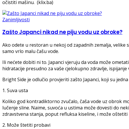
očistiti mašinu. (klix.ba)
Zanimljivosti
Zašto Japanci nikad ne piju vodu uz obroke?
Ako odete u restoran u nekoj od zapadnih zemalja, velike s
samo vrlo malu čašu vode.
Ili nećete dobiti ni to. Japanci vjeruju da voda može ometa
hidratacije presudno za vaše cjelokupno zdravlje, ispijanje
Bright Side je odlučio provjeriti zašto Japanci, koji su jedna
1. Suva usta
Koliko god kontradiktorno zvučalo, čaša vode uz obrok može i
lučenje sline. Naime, suvoća u ustima može dovesti do n
zdravstvena stanja, poput refluksa kiseline, i može oštetit
2. Može štetiti probavi