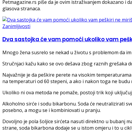
Petmagazine.rs piše da je ovim istraživanjem dokazano i da 
glasova stranaca.
Zanimljivosti
Dva sastojka će vam pomoći ukoliko vam peškir
Mnogo žena susrelo se nekad u životu s problemom da im n
Stručnjaci kažu kako se ovo dešava zbog raznih grešaka do 
Najvažnije je da peškire perete na visokim temperaturama ka
na temperaturi od 60 stepeni, a ako i nakon toga ne budu m
Ukoliko ni ova metoda ne pomaže, postoji trik koji uključu
Alkoholno sirće i sodu bikarbonu. Soda će neutralizirati sve
posebno, a mogu se i kombiniovati u pranju.
Dovoljno je pola šoljice sirćeta nasuti direktno u bubanj maš
strane, soda bikarbona dodaje se u istom omjeru i to u ciklu