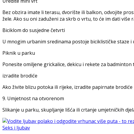
Uredite mini vrt
Bez obzira imate li terasu, dvorište ili balkon, odvojite pr
žele. Ako su oni zaduženi za skrb o vrtu, to će im dati više
Biciklom do susjedne četvrti
U mnogim urbanim sredinama postoje biciklističke staze i ure
Piknik u parku
Ponesite omiljene grickalice, dekicu i rekete za badminton te
izradite brodiće
Ako živite blizu potoka ili rijeke, izradite papirnate brodi
9. Umjetnost na otvorenom
Slikanje u parku, skupljanje lišća ili crtanje umjetničkih dj
Seks i ljubav