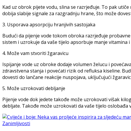
Kad uz obrok pijete vodu, slina se razrjeđuje. To pak utič
dobija slabije signale za razgradnju hrane, što može dovest
3. Usporava apsorpciju hranjivih sastojaka
Budući da pijenje vode tokom obroka razrjeđuje probavne so
sistem i uzrokuje da vaše tijelo apsorbuje manje vitamina i 
4. Može vam stvoriti žgaravicu
Ispijanje vode uz obroke dodaje volumen želucu i povećava
zdravstvena stanja i povećati rizik od refluksa kiseline. 
dovesti do lančane reakcije nuspojava, uključujući žgaravic
5. Može uzrokovati debljanje
Pijenje vode dok jedete takođe može uzrokovati višak kilo
debljate. Takođe može uzrokovati da vaše tijelo oslobađa vi
Zanimljivosti