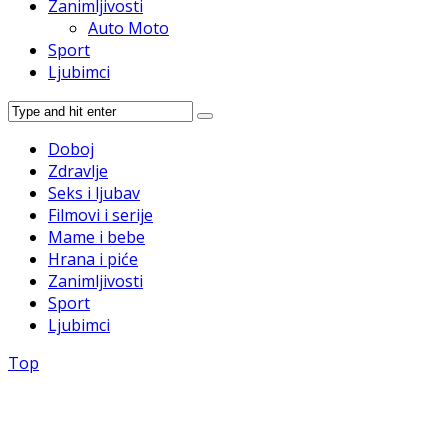
Zanimljivosti
Auto Moto
Sport
Ljubimci
Doboj
Zdravlje
Seks i ljubav
Filmovi i serije
Mame i bebe
Hrana i piće
Zanimljivosti
Sport
Ljubimci
Top