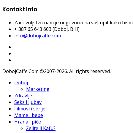
Kontakt Info
Zadovoljstvo nam je odgovoriti na vaš upit kako bismo 
+ 387 65 643 603 (Doboj, BiH)
info@dobojcaffe.com
DobojCaffe.Com ©2007-2026. All rights reserved.
Doboj
Marketing
Zdravlje
Seks i ljubav
Filmovi i serije
Mame i bebe
Hrana i piće
Želite li Kafu?