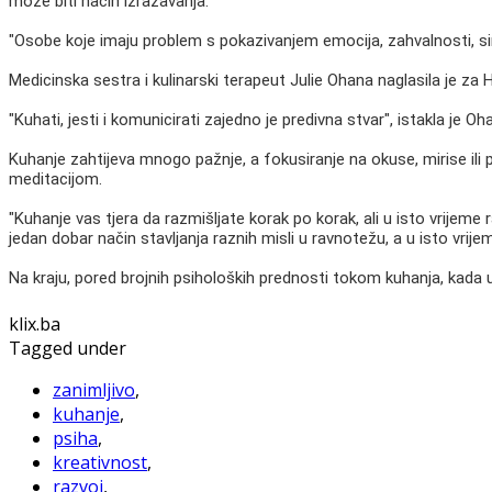
može biti način izražavanja.
"Osobe koje imaju problem s pokazivanjem emocija, zahvalnosti, sim
Medicinska sestra i kulinarski terapeut Julie Ohana naglasila je za
"Kuhati, jesti i komunicirati zajedno je predivna stvar", istakla je Oh
Kuhanje zahtijeva mnogo pažnje, a fokusiranje na okuse, mirise ili p
meditacijom.
"Kuhanje vas tjera da razmišljate korak po korak, ali u isto vrijeme 
jedan dobar način stavljanja raznih misli u ravnotežu, a u isto vrije
Na kraju, pored brojnih psiholoških prednosti tokom kuhanja, kada us
klix.ba
Tagged under
zanimljivo
,
kuhanje
,
psiha
,
kreativnost
,
razvoj
,