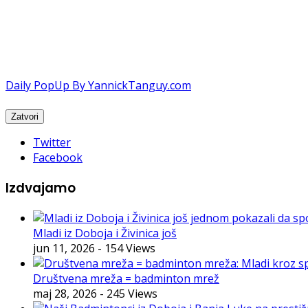
Daily PopUp By YannickTanguy.com
Twitter
Facebook
Izdvajamo
Mladi iz Doboja i Živinica još
jun 11, 2026
- 154 Views
Društvena mreža = badminton mrež
maj 28, 2026
- 245 Views