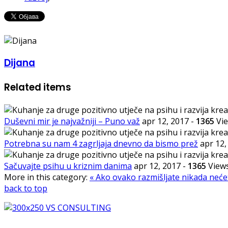
Dijana
Related items
Duševni mir je najvažniji – Puno važ
apr 12, 2017
-
1365
Vi
Potrebna su nam 4 zagrljaja dnevno da bismo prež
apr 12
Sačuvajte psihu u kriznim danima
apr 12, 2017
-
1365
View
More in this category:
« Ako ovako razmišljate nikada neće
back to top