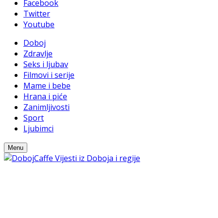
Facebook
Twitter
Youtube
Doboj
Zdravlje
Seks i ljubav
Filmovi i serije
Mame i bebe
Hrana i piće
Zanimljivosti
Sport
Ljubimci
Menu