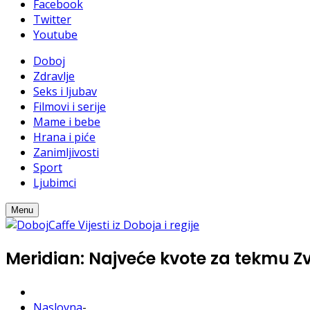
Facebook
Twitter
Youtube
Doboj
Zdravlje
Seks i ljubav
Filmovi i serije
Mame i bebe
Hrana i piće
Zanimljivosti
Sport
Ljubimci
Menu
Meridian: Najveće kvote za tekmu Zv
Naslovna
-