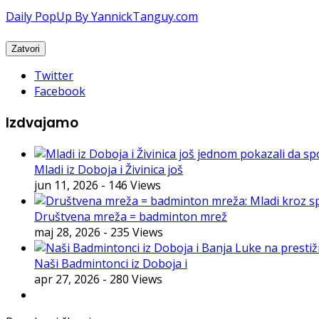
Daily PopUp By YannickTanguy.com
Twitter
Facebook
Izdvajamo
Mladi iz Doboja i Živinica još
jun 11, 2026
- 146 Views
Društvena mreža = badminton mrež
maj 28, 2026
- 235 Views
Naši Badmintonci iz Doboja i
apr 27, 2026
- 280 Views