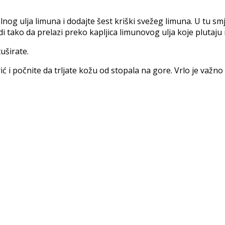
g ulja limuna i dodajte šest kriški svežeg limuna. U tu smjes
 tako da prelazi preko kapljica limunovog ulja koje plutaju 
tuširate.
i počnite da trljate kožu od stopala na gore. Vrlo je važno d