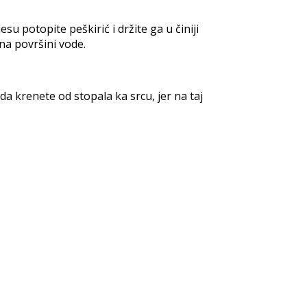
u potopite peškirić i držite ga u činiji
na površini vode.
a krenete od stopala ka srcu, jer na taj