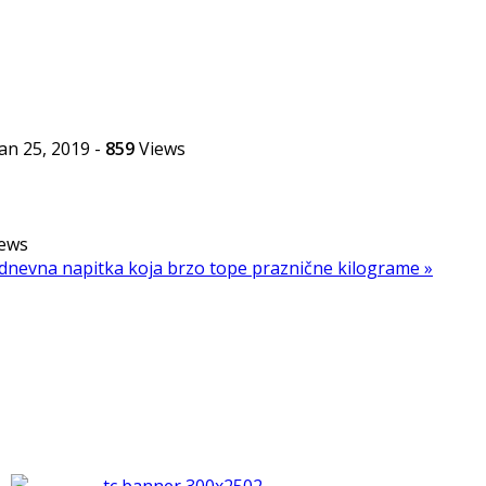
jan 25, 2019
-
859
Views
ews
dnevna napitka koja brzo tope praznične kilograme »