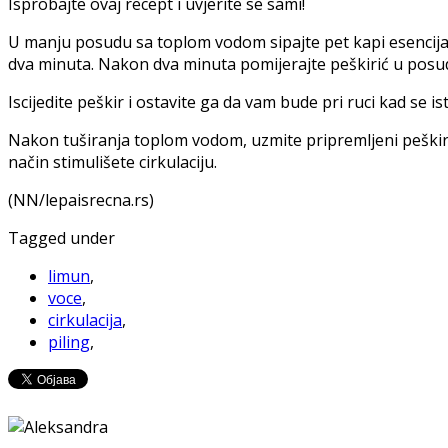
Isprobajte ovaj recept i uvjerite se sami!
U manju posudu sa toplom vodom sipajte pet kapi esencijalno
dva minuta. Nakon dva minuta pomijerajte peškirić u posudi
Iscijedite peškir i ostavite ga da vam bude pri ruci kad se is
Nakon tuširanja toplom vodom, uzmite pripremljeni peškirić 
način stimulišete cirkulaciju.
(NN/lepaisrecna.rs)
Tagged under
limun
,
voce
,
cirkulacija
,
piling
,