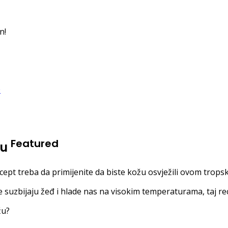
n!
Featured
ju
recept treba da primijenite da biste kožu osvježili ovom tro
je suzbijaju žeđ i hlade nas na visokim temperaturama, taj re
žu?