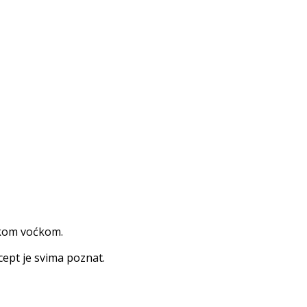
pskom voćkom.
cept je svima poznat.