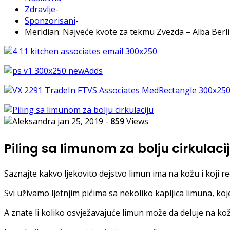
Zdravlje
-
Sponzorisani
-
Meridian: Najveće kvote za tekmu Zvezda – Alba Berli
jan 25, 2019
-
859
Views
Piling sa limunom za bolju cirkulaci
Saznajte kakvo ljekovito dejstvo limun ima na kožu i koji 
Svi uživamo ljetnjim pićima sa nekoliko kapljica limuna, ko
A znate li koliko osvježavajuće limun može da deluje na ko