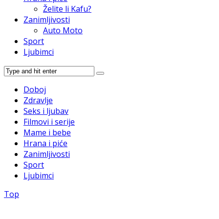
Želite li Kafu?
Zanimljivosti
Auto Moto
Sport
Ljubimci
Doboj
Zdravlje
Seks i ljubav
Filmovi i serije
Mame i bebe
Hrana i piće
Zanimljivosti
Sport
Ljubimci
Top