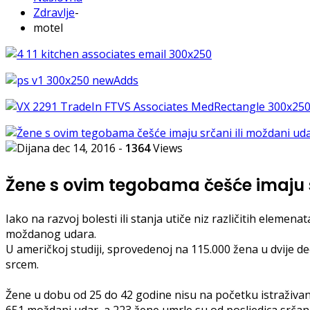
Zdravlje
-
motel
dec 14, 2016
-
1364
Views
Žene s ovim tegobama češće imaju 
Iako na razvoj bolesti ili stanja utiče niz različitih eleme
moždanog udara.
U američkoj studiji, sprovedenoj na 115.000 žena u dvije d
srcem.
Žene u dobu od 25 do 42 godine nisu na početku istraživanja
651 moždani udar, a 223 žene umrle su od posljedica srčan