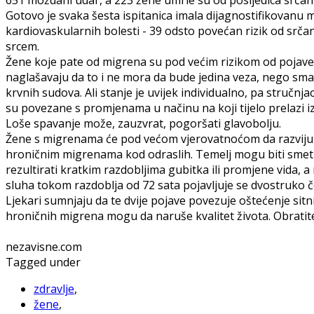
Gotovo je svaka šesta ispitanica imala dijagnostifikovanu
kardiovaskularnih bolesti - 39 odsto povećan rizik od srča
srcem.
Žene koje pate od migrena su pod većim rizikom od pojave v
naglašavaju da to i ne mora da bude jedina veza, nego sma
krvnih sudova. Ali stanje je uvijek individualno, pa stručnj
su povezane s promjenama u načinu na koji tijelo prelazi 
Loše spavanje može, zauzvrat, pogoršati glavobolju.
Žene s migrenama će pod većom vjerovatnoćom da razviju v
hroničnim migrenama kod odraslih. Temelj mogu biti smet
rezultirati kratkim razdobljima gubitka ili promjene vida, 
sluha tokom razdoblja od 72 sata pojavljuje se dvostruko
Ljekari sumnjaju da te dvije pojave povezuje oštećenje sitn
hroničnih migrena mogu da naruše kvalitet života. Obratit
nezavisne.com
Tagged under
zdravlje
,
žene
,