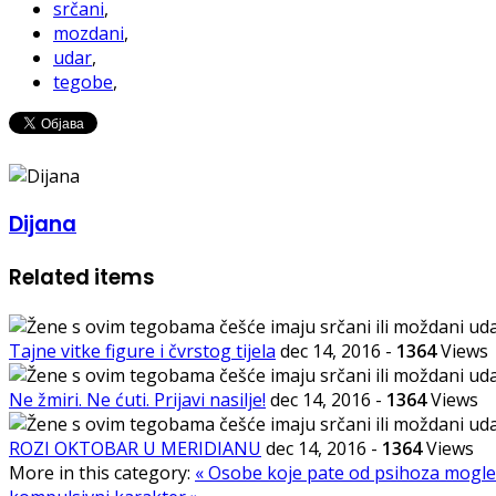
srčani
,
mozdani
,
udar
,
tegobe
,
Dijana
Related items
Tajne vitke figure i čvrstog tijela
dec 14, 2016
-
1364
Views
Ne žmiri. Ne ćuti. Prijavi nasilje!
dec 14, 2016
-
1364
Views
ROZI OKTOBAR U MERIDIANU
dec 14, 2016
-
1364
Views
More in this category:
« Osobe koje pate od psihoza mogle 