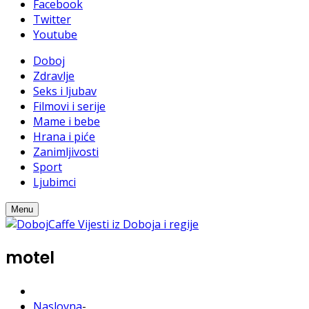
Facebook
Twitter
Youtube
Doboj
Zdravlje
Seks i ljubav
Filmovi i serije
Mame i bebe
Hrana i piće
Zanimljivosti
Sport
Ljubimci
Menu
motel
Naslovna
-