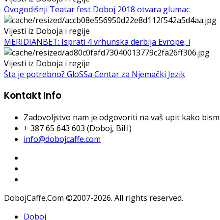
Ovogodišnji Teatar fest Doboj 2018 otvara glumac
Vijesti iz Doboja i regije
MERIDIANBET: Isprati 4 vrhunska derbija Evrope, i
Vijesti iz Doboja i regije
Šta je potrebno? GloSSa Centar za Njemački Jezik
Kontakt Info
Zadovoljstvo nam je odgovoriti na vaš upit kako bismo 
+ 387 65 643 603 (Doboj, BiH)
info@dobojcaffe.com
DobojCaffe.Com ©2007-2026. All rights reserved.
Doboj