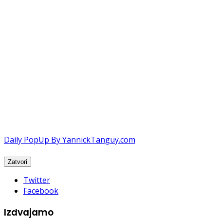
Daily PopUp By YannickTanguy.com
Twitter
Facebook
Izdvajamo