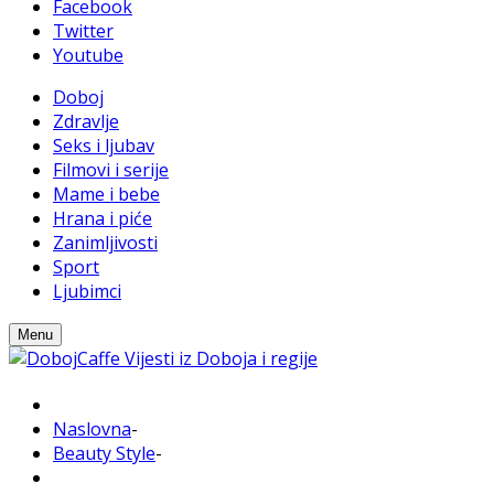
Facebook
Twitter
Youtube
Doboj
Zdravlje
Seks i ljubav
Filmovi i serije
Mame i bebe
Hrana i piće
Zanimljivosti
Sport
Ljubimci
Menu
Naslovna
-
Beauty Style
-