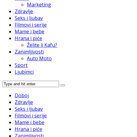
Marketing
Zdravlje
Seks i ljubav
Filmovi i serije
Mame i bebe
Hrana i piće
Želite li Kafu?
Zanimljivosti
Auto Moto
Sport
Ljubimci
Doboj
Zdravlje
Seks i ljubav
Filmovi i serije
Mame i bebe
Hrana i piće
Zanimljivosti