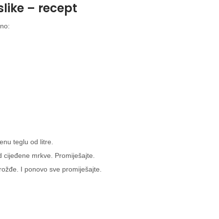
slike – recept
bno:
enu teglu od litre.
d cijeđene mrkve. Promiješajte.
grožđe. I ponovo sve promiješajte.