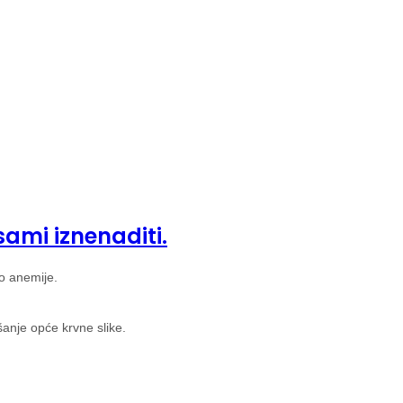
sami iznenaditi.
do anemije.
šanje opće krvne slike.