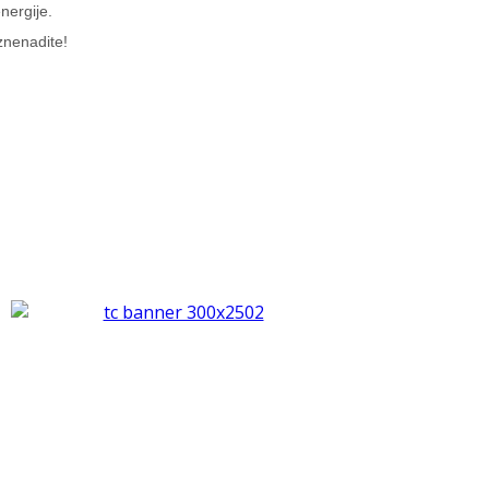
nergije.
znenadite!