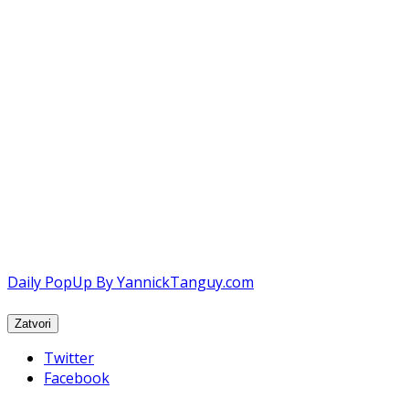
Daily PopUp By YannickTanguy.com
Twitter
Facebook