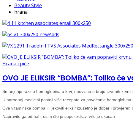
Beauty Style
-
hrana
Hrana i piće
OVO JE ELIKSIR “BOMBA”: Toliko će va
Smanjenje razine hemoglobina u krvi, neovisno o broju crvenih krvnih z
U narodnoj medicini postoji više recepata za povećanje hemoglobina u
Ova vitaminska bomba ili ljekoviti eliksir izuzetno je dobar i provjere
Napravite ga odmah, osim što je super zdrav, vrlo je ukusan