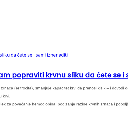
m popraviti krvnu sliku da ćete se i 
rnaca (eritrocita), smanjuje kapacitet krvi da prenosi kisik – i dovodi 
 krvi.
n lijek za povećanje hemoglobina, podizanje razine krvnih zrnaca i pobolj