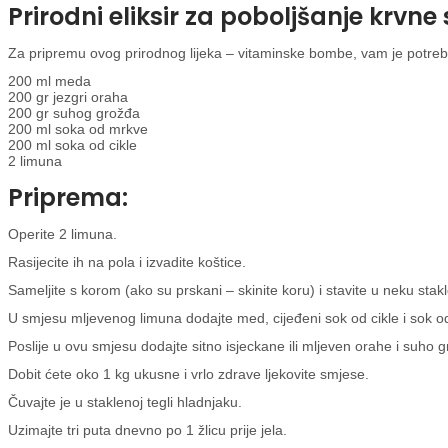
Prirodni eliksir za poboljšanje krvne 
Za pripremu ovog prirodnog lijeka – vitaminske bombe, vam je potre
200 ml meda
200 gr jezgri oraha
200 gr suhog grožđa
200 ml soka od mrkve
200 ml soka od cikle
2 limuna
Priprema:
Operite 2 limuna.
Rasijecite ih na pola i izvadite koštice.
Sameljite s korom (ako su prskani – skinite koru) i stavite u neku stakl
U smjesu mljevenog limuna dodajte med, cijeđeni sok od cikle i sok o
Poslije u ovu smjesu dodajte sitno isjeckane ili mljeven orahe i suho 
Dobit ćete oko 1 kg ukusne i vrlo zdrave ljekovite smjese.
Čuvajte je u staklenoj tegli hladnjaku.
Uzimajte tri puta dnevno po 1 žlicu prije jela.