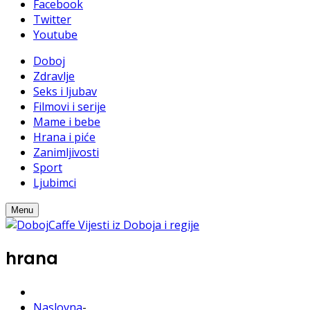
Facebook
Twitter
Youtube
Doboj
Zdravlje
Seks i ljubav
Filmovi i serije
Mame i bebe
Hrana i piće
Zanimljivosti
Sport
Ljubimci
Menu
hrana
Naslovna
-