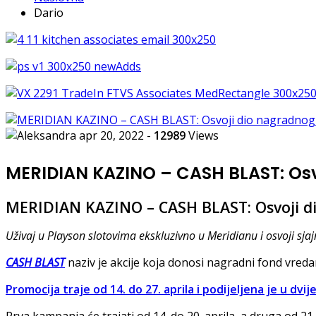
Dario
apr 20, 2022
-
12989
Views
MERIDIAN KAZINO – CASH BLAST: Osv
MERIDIAN KAZINO – CASH BLAST: Osvoji di
Uživaj u Playson slotovima ekskluzivno u Meridianu i osvoji sja
CASH BLAST
naziv je akcije koja donosi nagradni fond vred
Promocija traje od 14. do 27. aprila i podijeljena je u dv
Prva kampanja će trajati od 14. do 20. aprila, a druga od 21. 