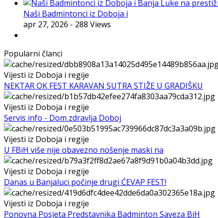
Naši Badmintonci iz Doboja i
apr 27, 2026
- 288 Views
Popularni članci
Vijesti iz Doboja i regije
NEKTAR OK FEST KARAVAN SUTRA STIŽE U GRADIŠKU
Vijesti iz Doboja i regije
Servis info - Dom zdravlja Doboj
Vijesti iz Doboja i regije
U FBiH više nije obavezno nošenje maski na
Vijesti iz Doboja i regije
Danas u Banjaluci počinje drugi ĆEVAP FEST!
Vijesti iz Doboja i regije
Ponovna Posjeta Predstavnika Badminton Saveza BiH