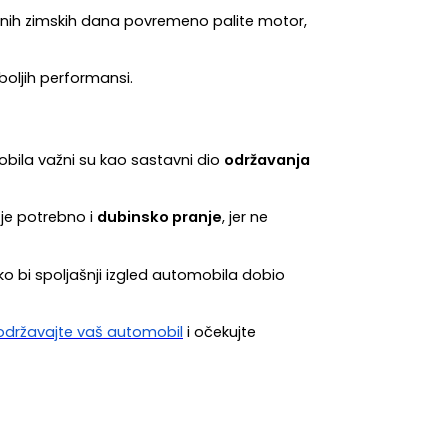
dnih zimskih dana povremeno palite motor, 
boljih performansi.
obila važni su kao sastavni dio 
održavanja 
je potrebno i 
dubinsko pranje
, jer ne 
ko bi spoljašnji izgled automobila dobio 
državajte vaš automobil
 i očekujte 