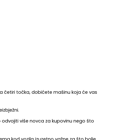
 četiri točka, dobićete mašinu koja će vas 
izbježni.
dvojiti više novca za kupovinu nego što 
ema kod vozila izuzetno važne za što bolje 