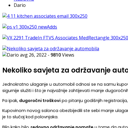
Dario
avg 26, 2022
-
9810
Views
Nekoliko savjeta za održavanje au
Jednokratno ulaganje u automobil odnosi se na samu kupovinu
sigurnije služiti i što je najvažnije zahtijevati manje dugor
Pa ipak, 
dugoročni troškovi
 po pitanju godišnjih registracija
Kupovinom novog salonca obezbijedili ste sebi manje ulagan
je to slučaj kod polovnjaka.
Bilo kako bilo,
 redovno održavanje pomaže
 u tome da autom