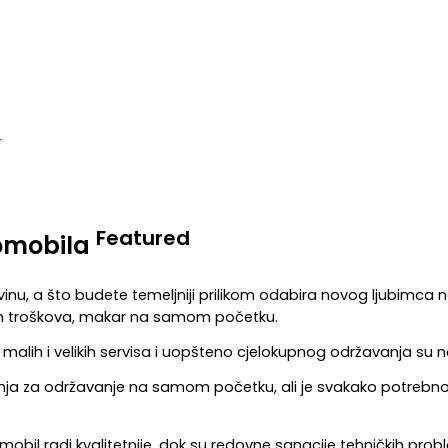
Featured
tomobila
, a što budete temeljniji prilikom odabira novog ljubimca na
očnih troškova, makar na samom početku.
, malih i velikih servisa i uopšteno cjelokupnog održavanja su ne
ja za održavanje na samom početku, ali je svakako potrebno o
obil radi kvalitetnije, dok su redovne sanacije tehničkih probl