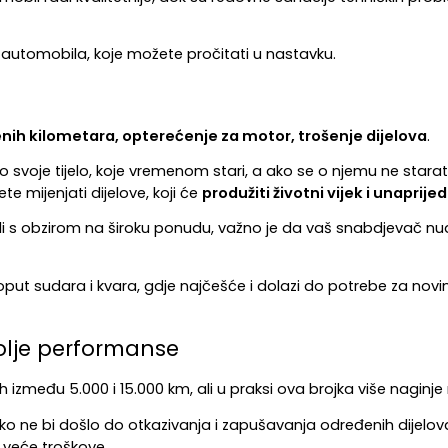
e automobila, koje možete pročitati u nastavku.
nih kilometara, opterećenje za motor, trošenje dijelova
.
je tijelo, koje vremenom stari, a ako se o njemu ne starate, t
 mijenjati dijelove, koji će 
produžiti životni vijek i unaprij
ali s obzirom na široku ponudu, važno je da vaš snabdjevač nud
t sudara i kvara, gdje najčešće i dolazi do potrebe za novim d
bolje performanse
h između 5.000 i 15.000 km, ali u praksi ova brojka više naginje
ko ne bi došlo do otkazivanja i zapušavanja određenih dijelova.
 veće troškove.