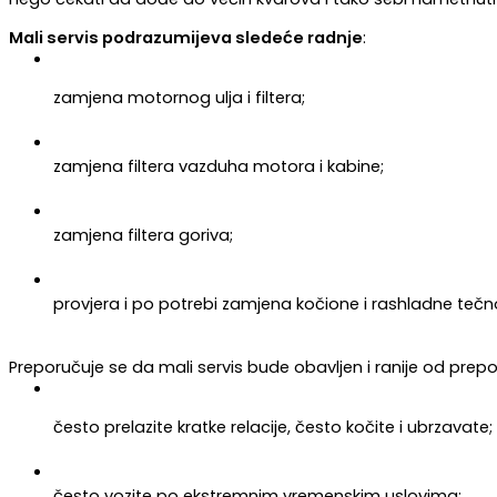
Mali servis podrazumijeva sledeće radnje
:
zamjena motornog ulja i filtera;
zamjena filtera vazduha motora i kabine;
zamjena filtera goriva;
provjera i po potrebi zamjena kočione i rashladne tečno
Preporučuje se da mali servis bude obavljen i ranije od prep
često prelazite kratke relacije, često kočite i ubrzavate;
često vozite po ekstremnim vremenskim uslovima;