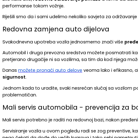
performanse tokom vožnje.
Riješili smo da i sami udelimo nekoliko savjeta za održavanj
Redovna zamjena auto dijelova
Svakodnevna upotreba vozila jednosmerno znači više 
pređe
Automobil i druga prevozna sredstva možete posmatrati kao svo
pretjerano drugačije ni sa vozilima, sa tim da kod njega možete
Danas 
možete pronaći auto delove
 veoma lako i efikasno, 
sigurnost
.
Jednom kada to uradite, svaki nesrećan slučaj sa vozilom popu
problematičan.
Mali servis automobila - prevencija za 
Mali servis potrebno je raditi na redovnoj bazi, nakon pređeni
Servisiranje vozila u ovom pogledu radi se zog preventive, ka
nego čekati da dođe do većih kvarova i tako sebi nametnuti