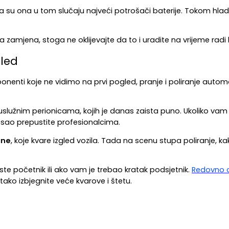
da su ona u tom slučaju najveći potrošači baterije. Tokom hla
zamjena, stoga ne oklijevajte da to i uradite na vrijeme radi 
gled
ponenti koje ne vidimo na prvi pogled, pranje i poliranje autom
služnim perionicama, kojih je danas zaista puno. Ukoliko vam 
sao prepustite profesionalcima.
ine
, koje kvare izgled vozila. Tada na scenu stupa poliranje, ka
ste početnik ili ako vam je trebao kratak podsjetnik. 
Redovno o
ako izbjegnite veće kvarove i štetu. 