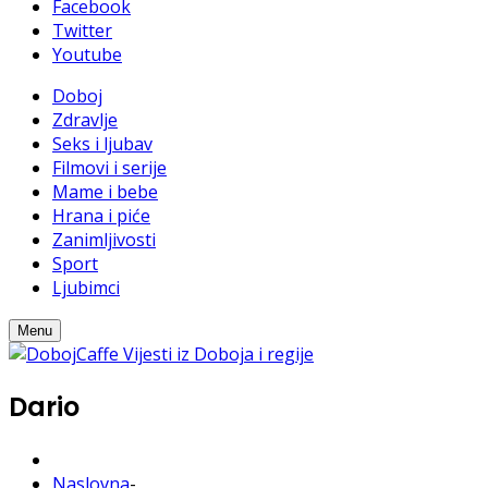
Facebook
Twitter
Youtube
Doboj
Zdravlje
Seks i ljubav
Filmovi i serije
Mame i bebe
Hrana i piće
Zanimljivosti
Sport
Ljubimci
Menu
Dario
Naslovna
-