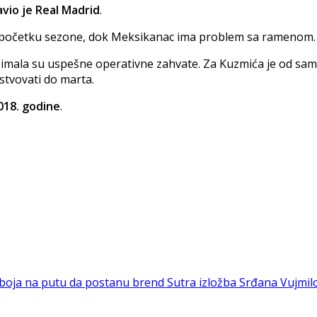
vio je Real Madrid
.
 početku sezone, dok Meksikanac ima problem sa ramenom.
imala su uspešne operativne zahvate. Za Kuzmića je od same
stvovati do marta.
018. godine
.
oboja na putu da postanu brend
Sutra izložba Srđana Vujmilo