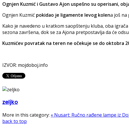
Ognjen Kuzmić i Gustavo Ajon uspešno su operisani, obja
Ognjen Kuzmić
pokidao je ligamente levog kolen
a još na
Kako je navedeno u kratkom saopštenju kluba, oba igrača 
sezona završena, dok se za Ajona pretpostavlja da će odsu
Kuzmićev povratak na teren ne očekuje se do oktobra 2
IZVOR: mojdoboj.info
zeljko
More in this category:
« Nusart: Ručno rađene lampe iz D
back to top