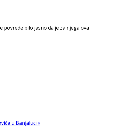
 povrede bilo jasno da je za njega ova
vića u Banjaluci »