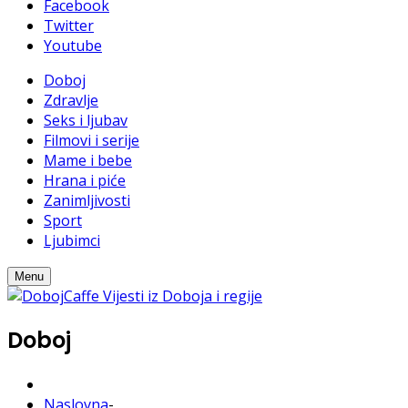
Facebook
Twitter
Youtube
Doboj
Zdravlje
Seks i ljubav
Filmovi i serije
Mame i bebe
Hrana i piće
Zanimljivosti
Sport
Ljubimci
Menu
Doboj
Naslovna
-