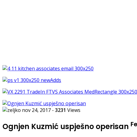
nov 24, 2017
-
3231
Views
F
Ognjen Kuzmić uspješno operisan